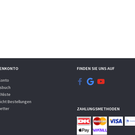
er 190x4,8 mm.
Clip für Plattenschraube - Bach
Kabinenroller G3 + G4
5
4,95
1
Inkl. MwSt
Inkl. MwSt
Exkl. MwSt
)
(
3,96
Exkl. MwSt
)
(
0,
ENKONTO
FINDEN SIE UNS AUF
Konto
sbuch
hliste
icht Bestellungen
etter
ZAHLUNGSMETHODEN