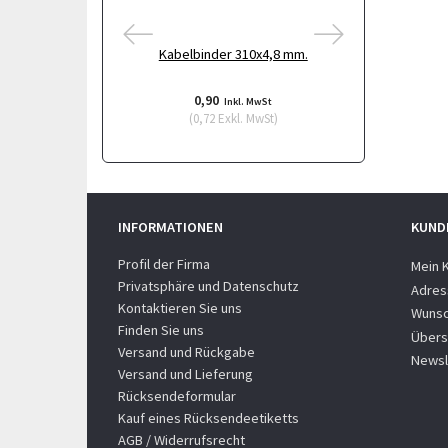
Kabelbinder 310x4,8 mm.
Kabelbind
0,90
0,8
Inkl. MwSt
(
0,72
Exkl. MwSt
)
(
0,68
INFORMATIONEN
KUND
Profil der Firma
Mein 
Privatsphäre und Datenschutz
Adres
Kontaktieren Sie uns
Wunsc
Finden Sie uns
Übers
Versand und Rückgabe
Newsl
Versand und Lieferung
Rücksendeformular
Kauf eines Rücksendeetiketts
AGB / Widerrufsrecht