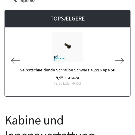
Ape 50
TOPSÆLGERE
A
Selbstschneidende Schraube Schwarz 4,2x16 Ape 50
9,95
Inkl. MwSt
(
7,96
Exkl. MwSt
)
Kabine und