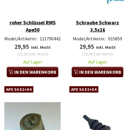
roher Schlüssel RMS
Schraube Schwarz
Ape50
3,5x16
Model/Artikelnr.:
121790442
Model/Artikelnr.:
015859
29,95
29,95
Inkl. MwSt
Inkl. MwSt
(
23,96
Exkl. MwSt
)
(
23,96
Exkl. MwSt
)
Auf Lager
Auf Lager
IN DEN WARENKORB
IN DEN WARENKORB
APE 50 E2+E4
APE 50 E2+E4