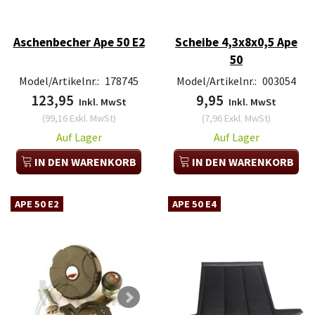
Aschenbecher Ape 50 E2
Scheibe 4,3x8x0,5 Ape
50
Model/Artikelnr.:
178745
Model/Artikelnr.:
003054
123,95
9,95
Inkl. MwSt
Inkl. MwSt
(
99,16
Exkl. MwSt
)
(
7,96
Exkl. MwSt
)
Auf Lager
Auf Lager
IN DEN WARENKORB
IN DEN WARENKORB
APE 50 E2
APE 50 E4