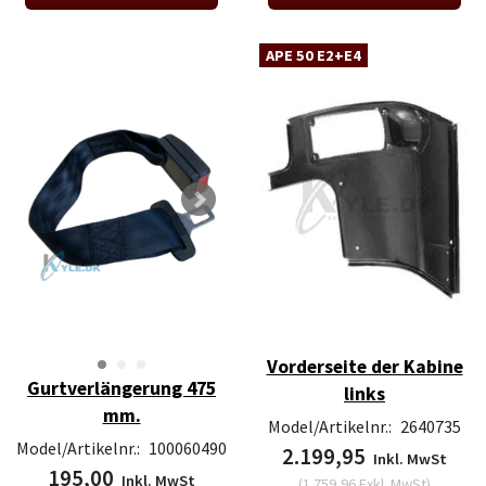
APE 50 E2+E4
Vorderseite der Kabine
Gurtverlängerung 475
links
mm.
Model/Artikelnr.:
2640735
Model/Artikelnr.:
100060490
2.199,95
Inkl. MwSt
195,00
Inkl. MwSt
(
1.759,96
Exkl. MwSt
)