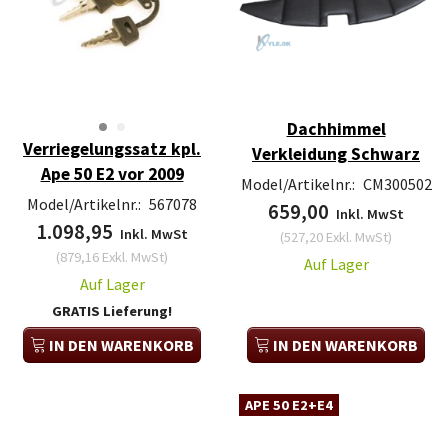
Dachhimmel
Verriegelungssatz kpl.
Verkleidung Schwarz
Ape 50 E2 vor 2009
Model/Artikelnr.:
CM300502
Model/Artikelnr.:
567078
659,00
Inkl. MwSt
1.098,95
Inkl. MwSt
(
527,20
Exkl. MwSt
)
(
879,16
Exkl. MwSt
)
Auf Lager
Auf Lager
GRATIS Lieferung!
IN DEN WARENKORB
IN DEN WARENKORB
APE 50 E2+E4