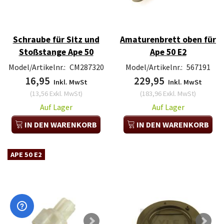
Schraube für Sitz und
Amaturenbrett oben für
Stoßstange Ape 50
Ape 50 E2
Model/Artikelnr.:
CM287320
Model/Artikelnr.:
567191
16,95
229,95
Inkl. MwSt
Inkl. MwSt
(
13,56
Exkl. MwSt
)
(
183,96
Exkl. MwSt
)
Auf Lager
Auf Lager
IN DEN WARENKORB
IN DEN WARENKORB
APE 50 E2