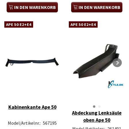
IN DEN WARENKORB
IN DEN WARENKORB
APE 50 E2+E4
APE 50 E2+E4
Kabinenkante Ape 50
Abdeckung Lenksäule
oben Ape 50
Model/Artikelnr.:
567195
Model/Artikelnr.:
261401