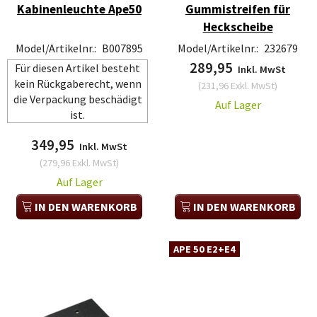
Kabinenleuchte Ape50
Gummistreifen für
Heckscheibe
Model/Artikelnr.:
B007895
Model/Artikelnr.:
232679
289,95
Für diesen Artikel besteht
Inkl. MwSt
kein Rückgaberecht, wenn
(
231,96
Exkl. MwSt
)
die Verpackung beschädigt
Auf Lager
ist.
349,95
Inkl. MwSt
(
279,96
Exkl. MwSt
)
Auf Lager
IN DEN WARENKORB
IN DEN WARENKORB
APE 50 E2+E4