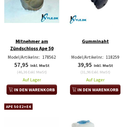
Mitnehmer am
Gumminaht
Zündschloss Ape 50
Model/Artikelnr.:
178562
Model/Artikelnr.:
118259
57,95
39,95
Inkl. MwSt
Inkl. MwSt
(
46,36
Exkl. MwSt
)
(
31,96
Exkl. MwSt
)
Auf Lager
Auf Lager
IN DEN WARENKORB
IN DEN WARENKORB
APE 50 E2+E4