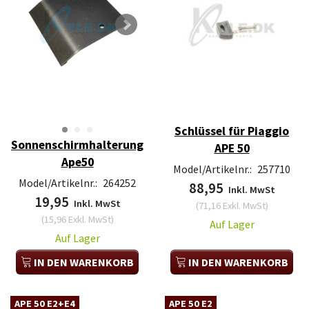
Schlüssel für Piaggio
Sonnenschirmhalterung
APE 50
Ape50
Model/Artikelnr.:
257710
Model/Artikelnr.:
264252
88,95
Inkl. MwSt
19,95
Inkl. MwSt
(
71,16
Exkl. MwSt
)
(
15,96
Exkl. MwSt
)
Auf Lager
Auf Lager
IN DEN WARENKORB
IN DEN WARENKORB
APE 50 E2+E4
APE 50 E2