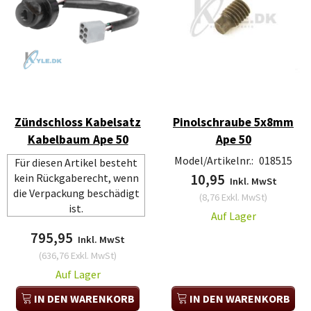
Zündschloss Kabelsatz
Pinolschraube 5x8mm
Kabelbaum Ape 50
Ape 50
Model/Artikelnr.:
018515
Für diesen Artikel besteht
kein Rückgaberecht, wenn
10,95
Inkl. MwSt
die Verpackung beschädigt
(
8,76
Exkl. MwSt
)
ist.
Auf Lager
795,95
Inkl. MwSt
(
636,76
Exkl. MwSt
)
Auf Lager
IN DEN WARENKORB
IN DEN WARENKORB