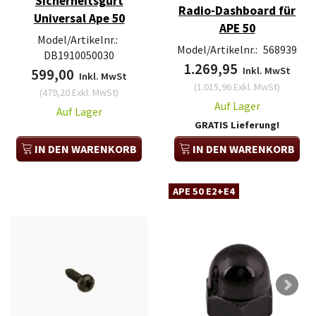
Sicherheitsgurt
Radio-Dashboard für
Universal Ape 50
APE 50
Model/Artikelnr.:
Model/Artikelnr.:
568939
DB1910050030
1.269,95
Inkl. MwSt
599,00
Inkl. MwSt
(
1.015,96
Exkl. MwSt
)
(
479,20
Exkl. MwSt
)
Auf Lager
Auf Lager
GRATIS Lieferung!
IN DEN WARENKORB
IN DEN WARENKORB
APE 50 E2+E4