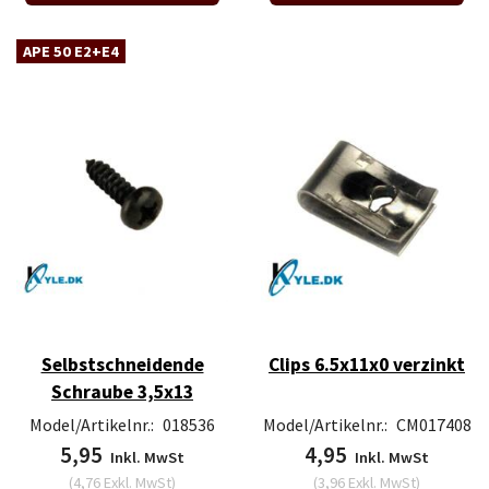
APE 50 E2+E4
Selbstschneidende
Clips 6.5x11x0 verzinkt
Schraube 3,5x13
Model/Artikelnr.:
018536
Model/Artikelnr.:
CM017408
5,95
4,95
Inkl. MwSt
Inkl. MwSt
(
4,76
Exkl. MwSt
)
(
3,96
Exkl. MwSt
)