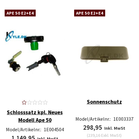
APE 50 E2+E4
APE 50 E2+E4
Sonnenschutz
Schlosssatz kpl. Neues
Model/Artikelnr.:
1E003337
Modell Ape 50
298,95
Inkl. MwSt
Model/Artikelnr.:
1E004504
(
239,16
Exkl. MwSt
)
1.149,95
Inkl. MwSt