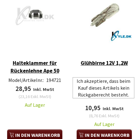
Halteklammer für
Glühbirne 12V 1,2W
Rückenlehne Ape 50
Model/Artikelnr.:
194721
Ich akzeptiere, dass beim
28,95
Kauf dieses Artikels kein
Inkl. MwSt
Rückgaberecht besteht.
(
23,16
Exkl. MwSt
)
Auf Lager
10,95
Inkl. MwSt
(
8,76
Exkl. MwSt
)
Auf Lager
IN DEN WARENKORB
IN DEN WARENKORB