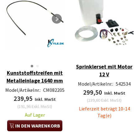
Sprinklerset mit Motor
Kunststoffstreifen mit
12 V
Metalleinlage 1640 mm
Model/Artikelnr.:
542534
Model/Artikelnr.:
CM082205
299,50
Inkl. MwSt
239,95
Inkl. MwSt
(
239,60
Exkl. MwSt
)
(
191,96
Exkl. MwSt
)
Lieferzeit beträgt 10-14
Auf Lager
Tag(e)
IN DEN WARENKORB