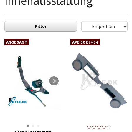
Innenausstattung
Filter
ANGESAGT
APE 50 E2+E4