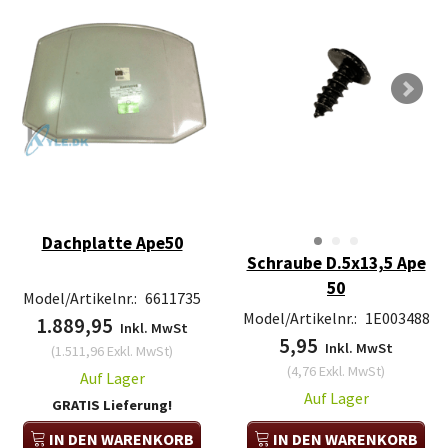
Dachplatte Ape50
Schraube D.5x13,5 Ape
50
Model/Artikelnr.:
6611735
Model/Artikelnr.:
1E003488
1.889,95
Inkl. MwSt
5,95
Inkl. MwSt
(
1.511,96
Exkl. MwSt
)
(
4,76
Exkl. MwSt
)
Auf Lager
Auf Lager
GRATIS Lieferung!
IN DEN WARENKORB
IN DEN WARENKORB