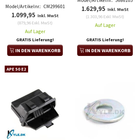
Model/Artikelnr.:
5686105
Model/Artikelnr.:
CM299601
1.629,95
Inkl. MwSt
1.099,95
Inkl. MwSt
(
1.303,96
Exkl. MwSt
)
(
879,96
Exkl. MwSt
)
Auf Lager
Auf Lager
GRATIS Lieferung!
GRATIS Lieferung!
IN DEN WARENKORB
IN DEN WARENKORB
APE 50 E2