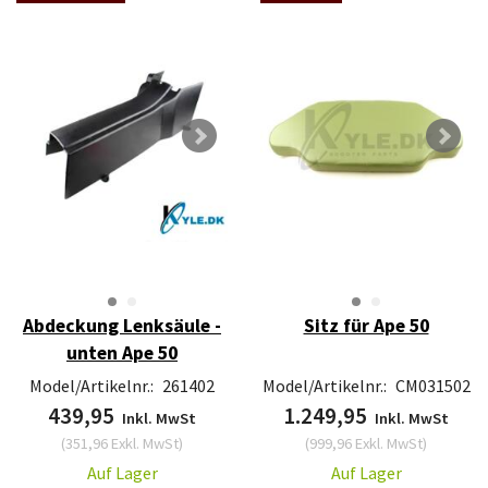
Abdeckung Lenksäule -
Sitz für Ape 50
unten Ape 50
Model/Artikelnr.:
261402
Model/Artikelnr.:
CM031502
439,95
1.249,95
Inkl. MwSt
Inkl. MwSt
(
351,96
Exkl. MwSt
)
(
999,96
Exkl. MwSt
)
Auf Lager
Auf Lager