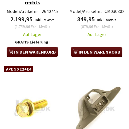
rechts
Model/Artikelnr.:
2640745
Model/Artikelnr.:
CM030802
2.199,95
849,95
Inkl. MwSt
Inkl. MwSt
(
1.759,96
Exkl. MwSt
)
(
679,96
Exkl. MwSt
)
Auf Lager
Auf Lager
GRATIS Lieferung!
IN DEN WARENKORB
IN DEN WARENKORB
APE 50 E2+E4