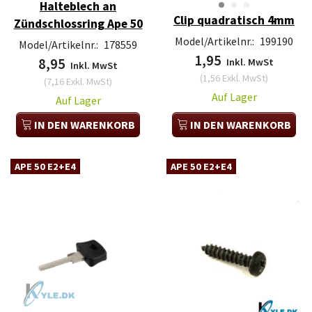
Halteblech an
Clip quadratisch 4mm
Zündschlossring Ape 50
Model/Artikelnr.:
199190
Model/Artikelnr.:
178559
1,95
8,95
Inkl. MwSt
Inkl. MwSt
(
1,56
Exkl. MwSt
)
(
7,16
Exkl. MwSt
)
Auf Lager
Auf Lager
IN DEN WARENKORB
IN DEN WARENKORB
APE 50 E2+E4
APE 50 E2+E4