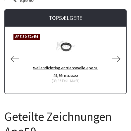
Ape 50
TOPSÆLGERE
APE 50 E2+E4
Wellendichtring Antriebswelle Ape 50
49,95
Inkl. MwSt
(
39,96
Exkl. MwSt
)
Geteilte Zeichnungen