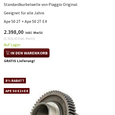
Standardkurbelwelle von Piaggio Original.
Geeignet für alle Jahre.
Ape 50 2T + Ape 50 2T E4
2.398,00
Inkl. MwSt
(
1.918,40
Exkl. MwSt
)
Auf Lager
IN DEN WARENKORB
GRATIS Lieferung!
8% RABATT
APE 50 E2+E4