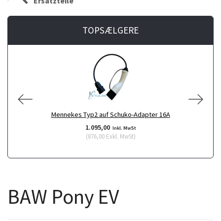
Ersatzteile
TOPSÆLGERE
Mennekes Typ2 auf Schuko-Adapter 16A
1.095,00
Inkl. MwSt
(
876,00
Exkl. MwSt
)
BAW Pony EV