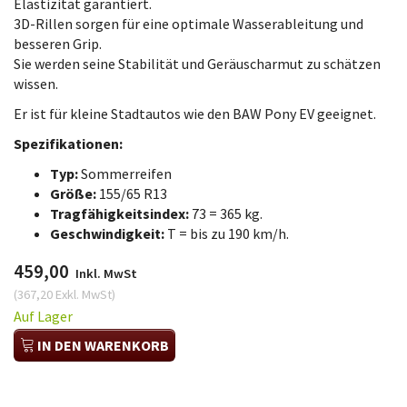
Elastizität garantiert.
3D-Rillen sorgen für eine optimale Wasserableitung und
besseren Grip.
Sie werden seine Stabilität und Geräuscharmut zu schätzen
wissen.
Er ist für kleine Stadtautos wie den BAW Pony EV geeignet.
Spezifikationen:
Typ:
Sommerreifen
Größe:
155/65 R13
Tragfähigkeitsindex:
73 = 365 kg.
Geschwindigkeit:
T = bis zu 190 km/h.
459,00
Inkl. MwSt
(
367,20
Exkl. MwSt
)
Auf Lager
IN DEN WARENKORB