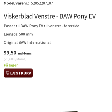
Model/varenr.:
52052207107
Viskerblad Venstre - BAW Pony EV
Passer til BAW Pony EV til venstre- førerside.
Længde: 500 mm.
Original BAW International.
99,50
m/Moms
(
79,60
u/Moms
)
På lager
LÆG I KURV