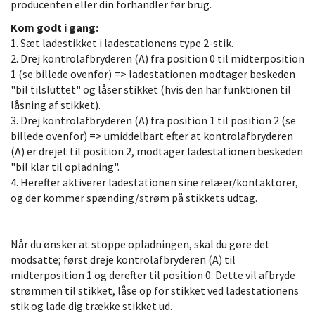
producenten eller din forhandler før brug.
Kom godt i gang:
1. Sæt ladestikket i ladestationens type 2-stik.
2. Drej kontrolafbryderen (A) fra position 0 til midterposition
1 (se billede ovenfor) => ladestationen modtager beskeden
"bil tilsluttet" og låser stikket (hvis den har funktionen til
låsning af stikket).
3. Drej kontrolafbryderen (A) fra position 1 til position 2 (se
billede ovenfor) => umiddelbart efter at kontrolafbryderen
(A) er drejet til position 2, modtager ladestationen beskeden
"bil klar til opladning".
4. Herefter aktiverer ladestationen sine relæer/kontaktorer,
og der kommer spænding/strøm på stikkets udtag.
Når du ønsker at stoppe opladningen, skal du gøre det
modsatte; først dreje kontrolafbryderen (A) til
midterposition 1 og derefter til position 0. Dette vil afbryde
strømmen til stikket, låse op for stikket ved ladestationens
stik og lade dig trække stikket ud.