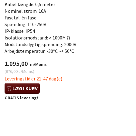
Kabel længde: 0,5 meter
Nominel strøm: 16A
Fasetal: én fase
Spænding: 110-250V
IP-klasse: IP54
Isolationsmodstand: > 1000M Ω
Modstandsdygtig spænding: 2000V
Arbejdstemperatur: -30°C ~+ 50°C
1.095,00
m/Moms
(
876,00
u/Moms
)
Leveringstid er 21-47 dag(e)
LÆG I KURV
GRATIS levering!