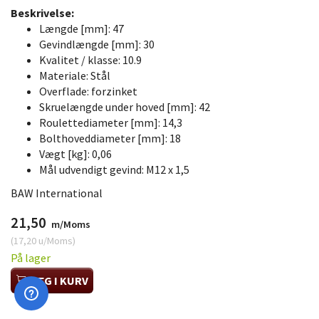
Beskrivelse:
Længde [mm]:
47
Gevindlængde [mm]:
30
Kvalitet / klasse:
10.9
Materiale:
Stål
Overflade:
forzinket
Skruelængde under hoved [mm]:
42
Roulettediameter [mm]:
14,3
Bolthoveddiameter [mm]:
18
Vægt [kg]:
0,06
Mål udvendigt gevind:
M12 x 1,5
BAW International
21,50
m/Moms
(
17,20
u/Moms
)
På lager
LÆG I KURV