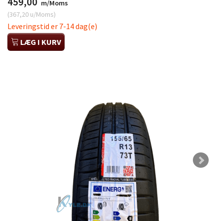
459,00
m/Moms
(
367,20
u/Moms
)
Leveringstid er 7-14 dag(e)
LÆG I KURV