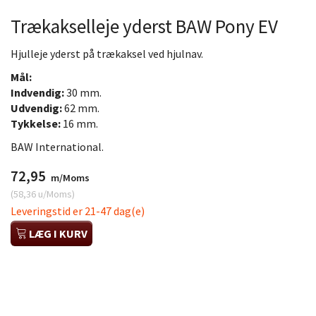
Trækakselleje yderst BAW Pony EV
Hjulleje yderst på trækaksel ved hjulnav.
Mål:
Indvendig:
30 mm.
Udvendig:
62 mm.
Tykkelse:
16 mm.
BAW International.
72,95
m/Moms
(
58,36
u/Moms
)
Leveringstid er 21-47 dag(e)
LÆG I KURV