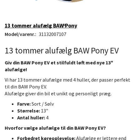
13 tommer alufælg BAW Pony
Model/varenr.:
31132007107
13 tommer alufælg BAW Pony EV
Giv din BAW Pony EV et stilfuldt løft med nye 13"
alufælge!
Vi har 13 tommer alufælge med 4 huller, der passer perfekt
til din BAW Pony EV.
Alufælge giver din bil et unikt og personligt præg.
Farve:
Sort / Sølv
Størrelse:
13"
Antal huller:
4
Hvorfor vælge alufælge til din BAW Pony EV?
Forbedret køreoplevelse:
Alufælge er lettere end