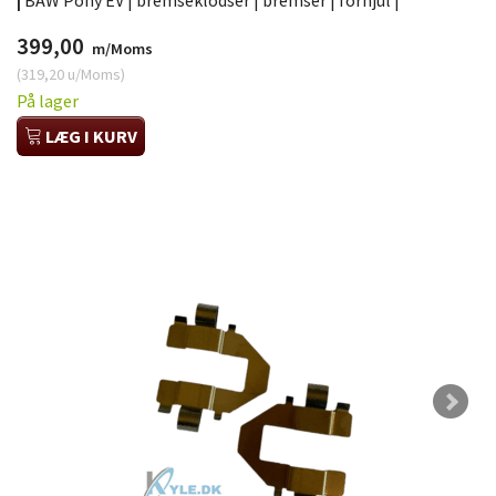
|
BAW Pony EV | bremseklodser | bremser | forhjul |
399,00
m/Moms
(
319,20
u/Moms
)
På lager
LÆG I KURV