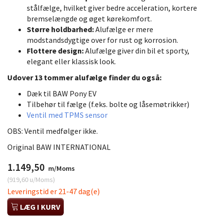
stålfælge, hvilket giver bedre acceleration, kortere
bremselængde og øget kørekomfort.
Større holdbarhed:
Alufælge er mere
modstandsdygtige over for rust og korrosion.
Flottere design:
Alufælge giver din bil et sporty,
elegant eller klassisk look.
Udover 13 tommer alufælge finder du også:
Dæk til BAW Pony EV
Tilbehør til fælge (f.eks. bolte og låsemøtrikker)
Ventil med TPMS sensor
OBS: Ventil medfølger ikke.
Original BAW INTERNATIONAL
1.149,50
m/Moms
(
919,60
u/Moms
)
Leveringstid er 21-47 dag(e)
LÆG I KURV