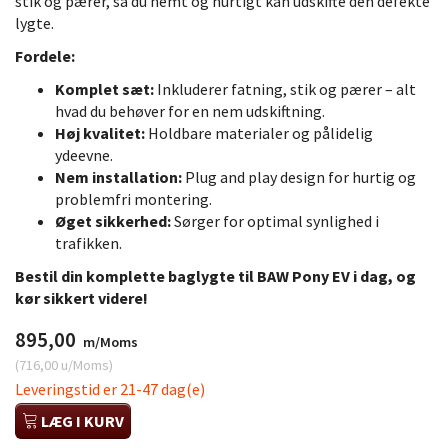
stik og pærer, så du nemt og hurtigt kan udskifte den defekte
lygte.
Fordele:
Komplet sæt:
Inkluderer fatning, stik og pærer – alt
hvad du behøver for en nem udskiftning.
Høj kvalitet:
Holdbare materialer og pålidelig
ydeevne.
Nem installation:
Plug and play design for hurtig og
problemfri montering.
Øget sikkerhed:
Sørger for optimal synlighed i
trafikken.
Bestil din komplette baglygte til BAW Pony EV i dag, og
kør sikkert videre!
895,00
m/Moms
(
716,00
u/Moms
)
Leveringstid er 21-47 dag(e)
LÆG I KURV