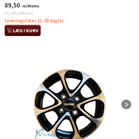
89,50
m/Moms
(
71,60
u/Moms
)
Leveringstid er 21-30 dag(e)
LÆG I KURV