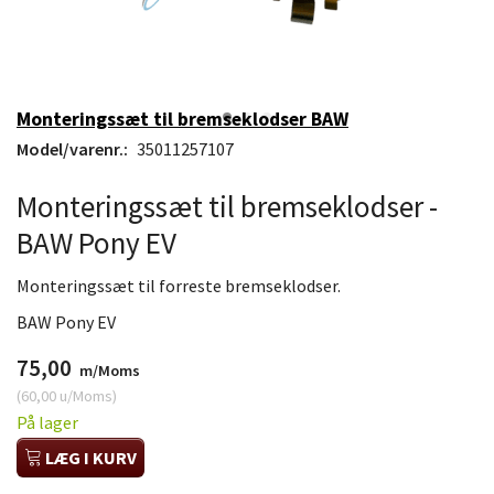
Monteringssæt til bremseklodser BAW
Model/varenr.:
35011257107
Monteringssæt til bremseklodser -
BAW Pony EV
Monteringssæt til forreste bremseklodser.
BAW Pony EV
75,00
m/Moms
(
60,00
u/Moms
)
På lager
LÆG I KURV