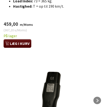
Load Index:
73 = 365 kg.
Hastighed:
T = op til 190 km/t.
459,00
m/Moms
(
367,20
u/Moms
)
På lager
LÆG I KURV