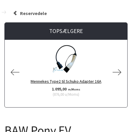
Reservedele
TOPSÆLGERE
Mennekes Type2 til Schuko Adapter 16A
1.095,00
m/Moms
(
876,00
u/Moms
)
BAW Pony EV