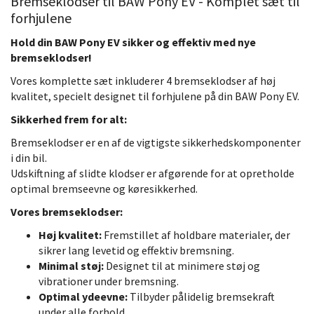
Bremseklodser til BAW Pony EV - Komplet sæt til
forhjulene
Hold din BAW Pony EV sikker og effektiv med nye
bremseklodser!
Vores komplette sæt inkluderer 4 bremseklodser af høj
kvalitet, specielt designet til forhjulene på din BAW Pony EV.
Sikkerhed frem for alt:
Bremseklodser er en af de vigtigste sikkerhedskomponenter
i din bil.
Udskiftning af slidte klodser er afgørende for at opretholde
optimal bremseevne og køresikkerhed.
Vores bremseklodser:
Høj kvalitet:
Fremstillet af holdbare materialer, der
sikrer lang levetid og effektiv bremsning.
Minimal støj:
Designet til at minimere støj og
vibrationer under bremsning.
Optimal ydeevne:
Tilbyder pålidelig bremsekraft
under alle forhold.