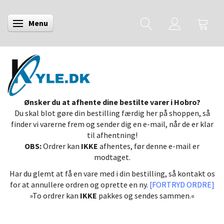
Menu
Skifte navigation
Ønsker du at afhente dine bestilte varer i Hobro?
Du skal blot gøre din bestilling færdig her på shoppen, så
finder vi varerne frem og sender dig en e-mail, når de er klar
til afhentning!
OBS:
Ordrer kan
IKKE
afhentes, før denne e-mail er
modtaget.
Har du glemt at få en vare med i din bestilling, så kontakt os
for at annullere ordren og oprette en ny.
[FORTRYD ORDRE]
»To ordrer kan
IKKE
pakkes og sendes sammen.«