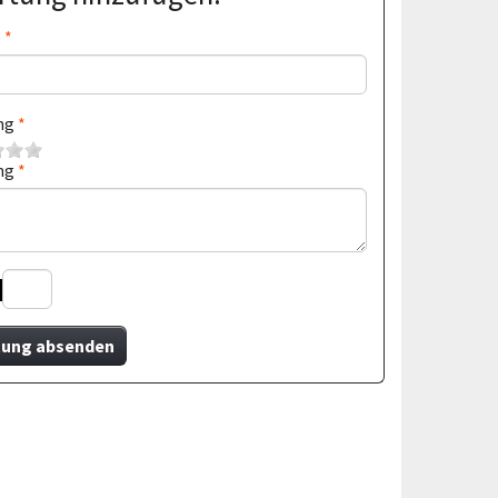
e
ng
ng
ung absenden