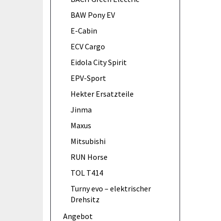
BAW Pony EV
E-Cabin
ECV Cargo
Eidola City Spirit
EPV-Sport
Hekter Ersatzteile
Jinma
Maxus
Mitsubishi
RUN Horse
TOL T414
Turny evo – elektrischer
Drehsitz
Angebot