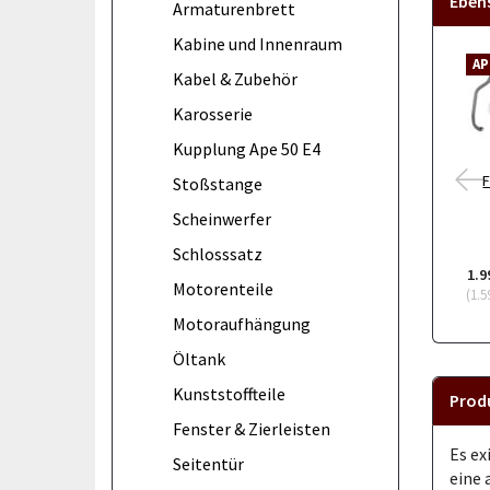
Eben
Armaturenbrett
Kabine und Innenraum
AP
Kabel & Zubehör
Karosserie
Kupplung Ape 50 E4
Stoßstange
Scheinwerfer
Schlosssatz
1.9
Motorenteile
(
1.5
Motoraufhängung
Öltank
Kunststoffteile
Prod
Fenster & Zierleisten
Es ex
Seitentür
eine 