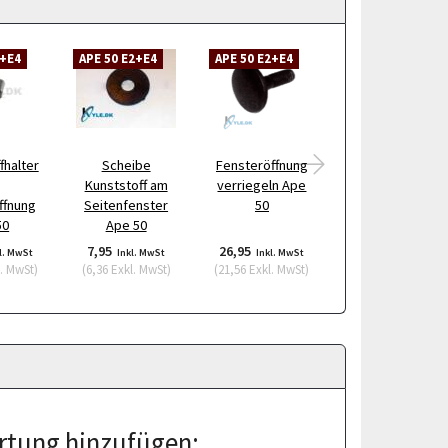
2+E4
APE 50 E2+E4
APE 50 E2+E4
APE 50 E2+E4
fhalter
Scheibe
Fensteröffnung
Schraube für
Kunststoff am
verriegeln Ape
Blinkerglas Ape
ffnung
Seitenfenster
50
50
50
Ape 50
7,95
26,95
30,95
l. MwSt
Inkl. MwSt
Inkl. MwSt
Inkl. MwSt
. MwSt
)
(
6,36
Exkl. MwSt
)
(
21,56
Exkl. MwSt
)
(
24,76
Exkl. MwSt
)
tung hinzufügen: