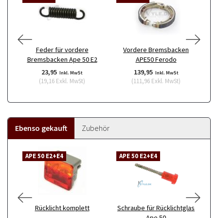
Feder für vordere
Vordere Bremsbacken
Br
Bremsbacken Ape 50 E2
APE50 Ferodo
23,95
139,95
Inkl. MwSt
Inkl. MwSt
(
19,16
Exkl. MwSt
)
(
111,96
Exkl. MwSt
)
Ebenso gekauft
Zubehör
APE 50 E2+E4
APE 50 E2+E4
A
Rücklicht komplett
Schraube für Rücklichtglas
Ape 50