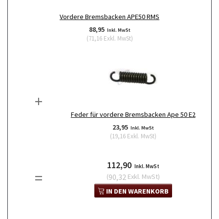
Vordere Bremsbacken APE50 RMS
88,95
Inkl. MwSt
(
71,16
Exkl. MwSt
)
+
Feder für vordere Bremsbacken Ape 50 E2
23,95
Inkl. MwSt
(
19,16
Exkl. MwSt
)
112,90
Inkl. MwSt
=
(
90,32
Exkl. MwSt
)
IN DEN WARENKORB