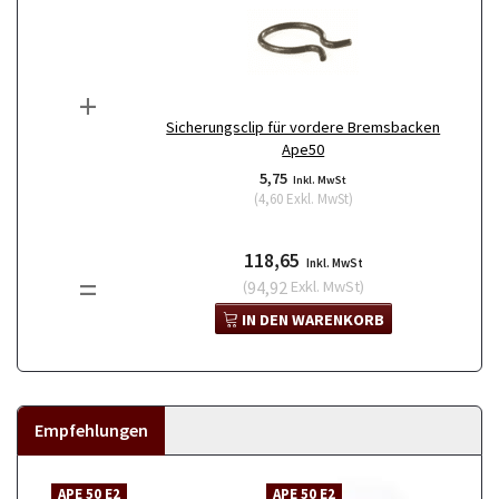
+
Sicherungsclip für vordere Bremsbacken
Ape50
5,75
Inkl. MwSt
(
4,60
Exkl. MwSt
)
118,65
Inkl. MwSt
=
(
94,92
Exkl. MwSt
)
IN DEN WARENKORB
Empfehlungen
APE 50 E2
APE 50 E2
A