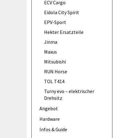
ECV Cargo
Eidola City Spirit
EPV-Sport
Hekter Ersatzteile
Jinma
Maxus
Mitsubishi
RUN Horse
TOL T414
Turny evo – elektrischer
Drehsitz
Angebot
Hardware
Infos & Guide