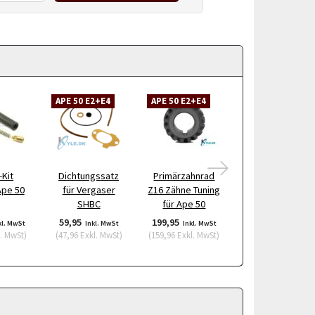
APE 50 E2+E4
APE 50 E2+E4
APE 50 E2
Kit
Dichtungssatz
Primärzahnrad
Auspuff Polini
Ape 50
für Vergaser
Z16 Zähne Tuning
Ape 50
SHBC
für Ape 50
59,95
199,95
1.048,95
kl. MwSt
Inkl. MwSt
Inkl. MwSt
Inkl. MwS
. MwSt
)
(
47,96
Exkl. MwSt
)
(
159,96
Exkl. MwSt
)
(
839,16
Exkl. MwSt