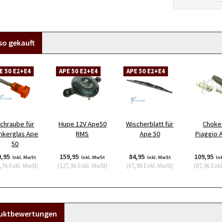
so gekauft
E 50 E2+E4
APE 50 E2+E4
APE 50 E2+E4
chraube für
Hupe 12V Ape50
Wischerblatt für
Choke-
inkerglas Ape
RMS
Ape 50
Piaggio 
50
0,95
159,95
84,95
109,95
Inkl. MwSt
Inkl. MwSt
Inkl. MwSt
In
,76
Exkl. MwSt
)
(
127,96
Exkl. MwSt
)
(
67,96
Exkl. MwSt
)
(
87,96
Exkl
uktbewertungen