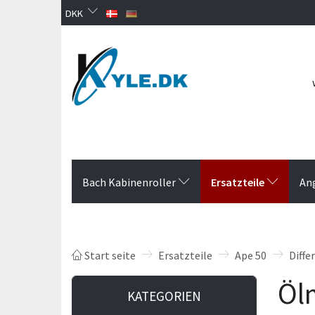
DKK
Ersatzteile
Bach Kabinenroller
An
Start seite
Ersatzteile
Ape 50
Diffe
Öl
KATEGORIEN