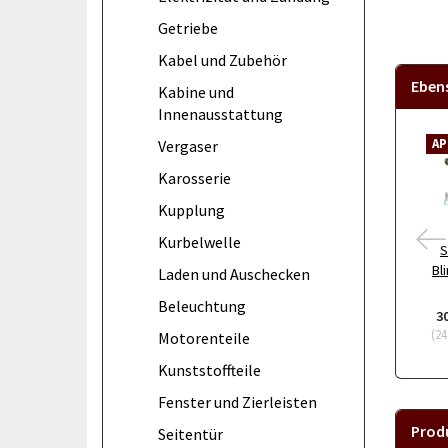
Getriebe
Kabel und Zubehör
Eben
Kabine und
Innenausstattung
AP
Vergaser
Karosserie
Kupplung
Kurbelwelle
S
Bl
Laden und Auschecken
Beleuchtung
3
(
24
Motorenteile
Kunststoffteile
Fenster und Zierleisten
Prod
Seitentür