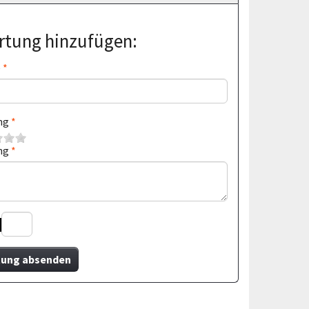
tung hinzufügen:
e
ng
ng
ung absenden