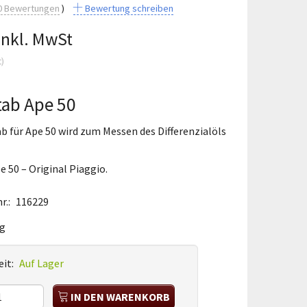
0
Bewertungen
Bewertung schreiben
Inkl. MwSt
t
)
ab Ape 50
 für Ape 50 wird zum Messen des Differenzialöls
e 50 – Original Piaggio.
r.:
116229
kg
it:
Auf Lager
IN DEN WARENKORB