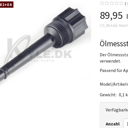
 E2+E4
89,95
(
71,96
Exkl. MwS
Ölmessst
Der Ölmessstab
verwendet.
Passend für Ap
Model/Artikeln
Gewicht:
0,1 
Verfügbarke
Anzahl