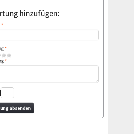
tung hinzufügen:
e
ng
ng
ung absenden