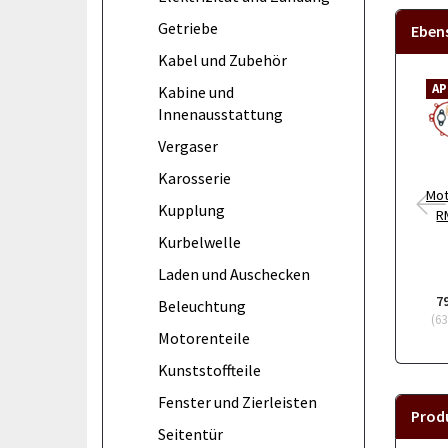
Getriebe
Eben
Kabel und Zubehör
AP
Kabine und
Innenausstattung
Vergaser
Karosserie
Mot
Kupplung
R
Kurbelwelle
Laden und Auschecken
7
Beleuchtung
(
63
Motorenteile
Kunststoffteile
Fenster und Zierleisten
Prod
Seitentür