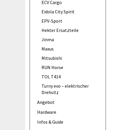
ECV Cargo
Eidola City Spirit
EPV-Sport
Hekter Ersatzteile
Jinma
Maxus
Mitsubishi
RUN Horse
TOL T414
Turny evo – elektrischer
Drehsitz
Angebot
Hardware
Infos & Guide