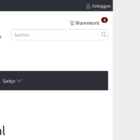
Einloggen
0
Warenkorb
e
Gebyr
l