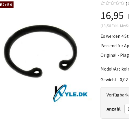
 E2+E4
16,95
(
13,56
Exkl. MwS
Es werden 4 S
Passend für Ap
Original - Piag
Model/Artikeln
Gewicht:
0,02
Verfügbarke
Anzahl