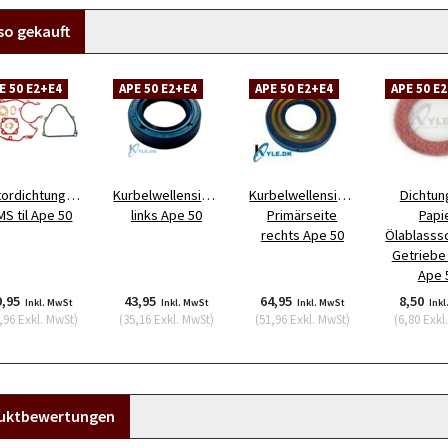
so gekauft
E 50 E2+E4
APE 50 E2+E4
APE 50 E2+E4
APE 50 E
ordichtungssatz
Kurbelwellensimmerring
Kurbelwellensimmerring
Dichtun
MS til Ape 50
links Ape 50
Primärseite
Papi
rechts Ape 50
Ölablasss
Getriebe
Ape 
9,95
43,95
64,95
8,50
Inkl. MwSt
Inkl. MwSt
Inkl. MwSt
Inkl
,96
Exkl. MwSt
)
(
35,16
Exkl. MwSt
)
(
51,96
Exkl. MwSt
)
(
6,80
Exkl
uktbewertungen