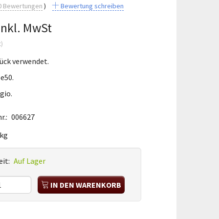
0
Bewertungen
Bewertung schreiben
Inkl. MwSt
t
)
tück verwendet.
e50.
gio.
r.:
006627
 kg
it:
Auf Lager
IN DEN WARENKORB