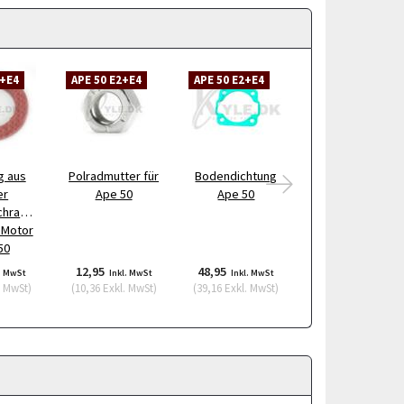
2+E4
APE 50 E2+E4
APE 50 E2+E4
APE 50 E2+E4
g aus
Polradmutter für
Bodendichtung
Federsatz für
er
Ape 50
Ape 50
Anlasser Ape 50
chraube
 Motor
50
12,95
48,95
98,95
. MwSt
Inkl. MwSt
Inkl. MwSt
Inkl. MwSt
. MwSt
)
(
10,36
Exkl. MwSt
)
(
39,16
Exkl. MwSt
)
(
79,16
Exkl. MwSt
)