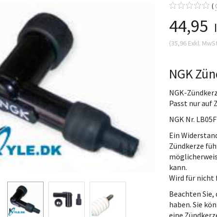
44,95
(
35,96
Exkl. MwS
NGK Zün
NGK-Zündkerz
Passt nur auf
NGK Nr. LB05F
Ein Widerstan
Zündkerze füh
möglicherweis
kann.
Wird für nich
Beachten Sie,
haben. Sie kö
eine Zündkerz