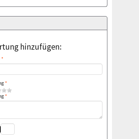
tung hinzufügen:
e
ng
ng