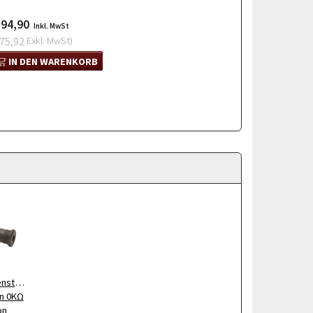
94,90
Inkl. MwSt
75,92
Exkl. MwSt
)
IN DEN WARENKORB
enstecker
n 0KΩ
on