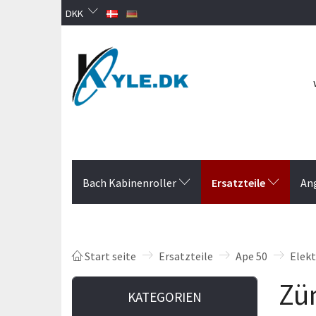
DKK
Ersatzteile
Bach Kabinenroller
An
Start seite
Ersatzteile
Ape 50
Elekt
Zü
KATEGORIEN