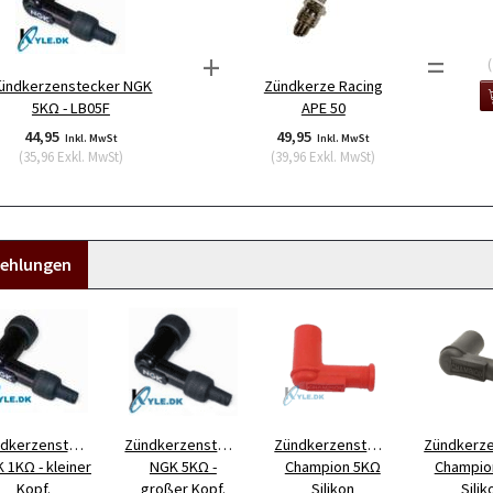
+
=
(
ündkerzenstecker NGK
Zündkerze Racing
5KΩ - LB05F
APE 50
44,95
49,95
Inkl. MwSt
Inkl. MwSt
(
35,96
Exkl. MwSt
)
(
39,96
Exkl. MwSt
)
ehlungen
dkerzenstecker
Zündkerzenstecker
Zündkerzenstecker
Zündkerz
 1KΩ - kleiner
NGK 5KΩ -
Champion 5KΩ
Champio
Kopf.
großer Kopf.
Silikon
Silik