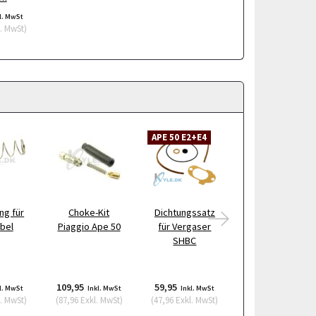
l. MwSt
. MwSt
)
APE 50 E2+E4
APE 50 E2+E4
ng für
Choke-Kit
Dichtungssatz
Stator Piaggio
bel
Piaggio Ape 50
für Vergaser
Ape 50 (nach
SHBC
29.07.2011)
109,95
59,95
949,95
l. MwSt
Inkl. MwSt
Inkl. MwSt
Inkl. MwSt
. MwSt
)
(
87,96
Exkl. MwSt
)
(
47,96
Exkl. MwSt
)
(
759,96
Exkl. MwSt