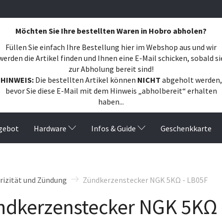
Möchten Sie Ihre bestellten Waren in Hobro abholen?
Füllen Sie einfach Ihre Bestellung hier im Webshop aus und wir
werden die Artikel finden und Ihnen eine E-Mail schicken, sobald si
zur Abholung bereit sind!
HINWEIS:
Die bestellten Artikel können
NICHT
abgeholt werden,
bevor Sie diese E-Mail mit dem Hinweis „abholbereit“ erhalten
haben...
gebot
Hardware
Infos & Guide
Geschenkkarte
rizität und Zündung
Zündkerzenstecker NGK 5KΩ - LB05F
ndkerzenstecker NGK 5KΩ 