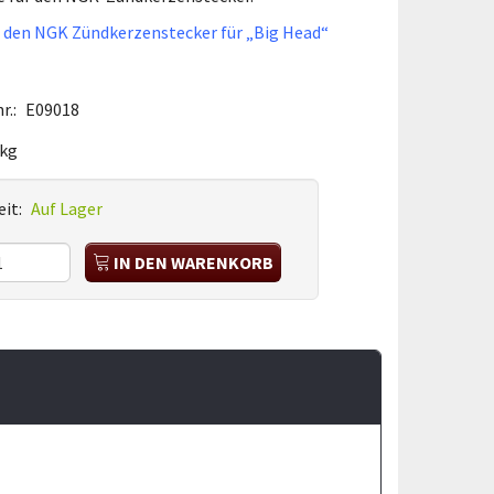
e
den NGK Zündkerzenstecker für „Big Head“
r.:
E09018
 kg
it:
Auf Lager
IN DEN WARENKORB