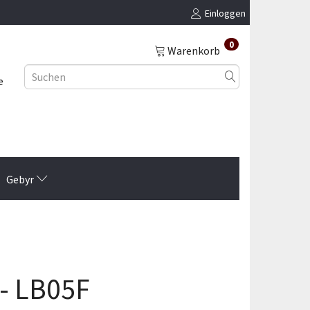
Einloggen
0
Warenkorb
e
Gebyr
- LB05F