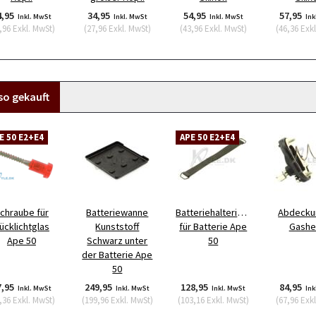
4,95
34,95
54,95
57,95
Inkl. MwSt
Inkl. MwSt
Inkl. MwSt
Ink
,96
Exkl. MwSt
)
(
27,96
Exkl. MwSt
)
(
43,96
Exkl. MwSt
)
(
46,36
Exkl
so gekauft
E 50 E2+E4
APE 50 E2+E4
chraube für
Batteriewanne
Batteriehalteriemen
Abdecku
ücklichtglas
Kunststoff
für Batterie Ape
Gashe
Ape 50
Schwarz unter
50
der Batterie Ape
50
7,95
249,95
128,95
84,95
Inkl. MwSt
Inkl. MwSt
Inkl. MwSt
Ink
,36
Exkl. MwSt
)
(
199,96
Exkl. MwSt
)
(
103,16
Exkl. MwSt
)
(
67,96
Exkl