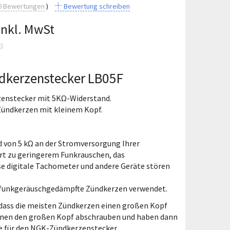
0
Bewertungen
Bewertung schreiben
Inkl. MwSt
t
)
dkerzenstecker LB05F
enstecker mit 5KΩ-Widerstand.
 Zündkerzen mit kleinem Kopf.
d von 5 kΩ an der Stromversorgung Ihrer
rt zu geringerem Funkrauschen, das
e digitale Tachometer und andere Geräte stören
t funkgeräuschgedämpfte Zündkerzen verwendet.
 dass die meisten Zündkerzen einen großen Kopf
nnen den großen Kopf abschrauben und haben dann
e für den NGK-Zündkerzenstecker.