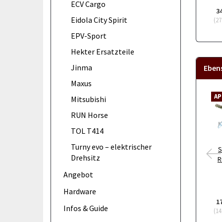
ECV Cargo
3
Eidola City Spirit
(
27
EPV-Sport
Hekter Ersatzteile
Jinma
Eben
Maxus
AP
Mitsubishi
RUN Horse
TOL T414
Turny evo – elektrischer
S
Drehsitz
R
Angebot
Hardware
1
Infos & Guide
(
14