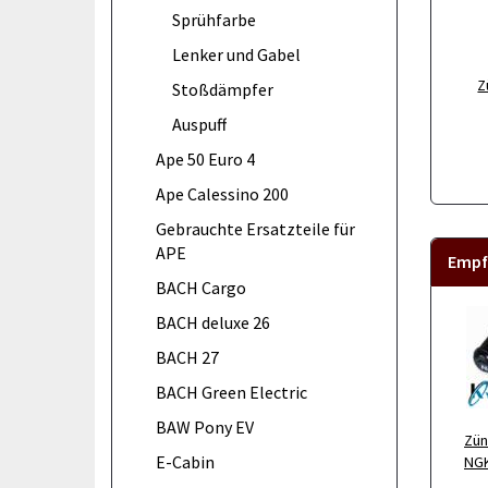
Sprühfarbe
Lenker und Gabel
Z
Stoßdämpfer
Auspuff
Ape 50 Euro 4
Ape Calessino 200
Gebrauchte Ersatzteile für
APE
Empf
BACH Cargo
BACH deluxe 26
BACH 27
BACH Green Electric
BAW Pony EV
Zün
E-Cabin
NGK