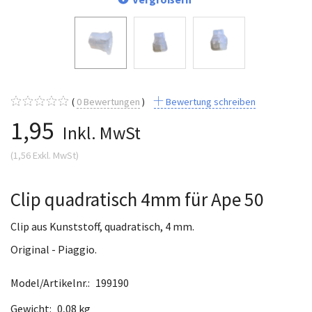
0
Bewertungen
Bewertung schreiben
1,95
Inkl. MwSt
(
1,56
Exkl. MwSt
)
Clip quadratisch 4mm für Ape 50
Clip aus Kunststoff, quadratisch, 4 mm.
Original - Piaggio.
Model/Artikelnr.:
199190
Gewicht:
0,08 kg