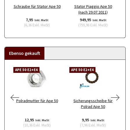
Schraube für Stator Ape 50
Stator Piaggio Ape 50
(nach 29.07.2011)
7,95
949,95
Inkl. MwSt
Inkl. MwSt
(
6,36
Exkl. MwSt
)
(
759,96
Exkl. MwSt
)
Ebenso gekauft
APE 50 E2+E4
APE 50 E2+E4
A
Polradmutter für Ape 50
Sicherungsscheibe für
Polrad Ape 50
12,95
9,95
Inkl. MwSt
Inkl. MwSt
(
10,36
Exkl. MwSt
)
(
7,96
Exkl. MwSt
)