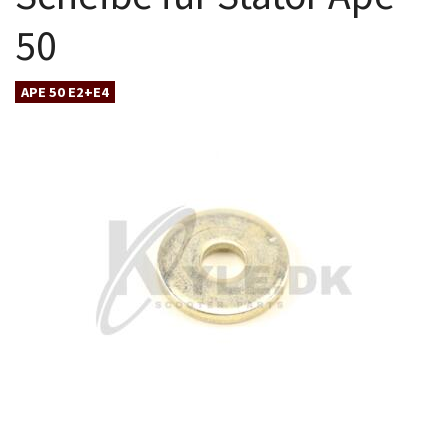
50
APE 50 E2+E4