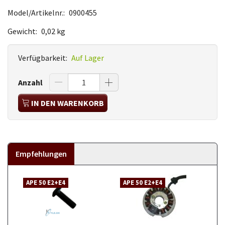
Model/Artikelnr.:
0900455
Gewicht:
0,02 kg
Verfügbarkeit:
Auf Lager
Anzahl
IN DEN WARENKORB
Empfehlungen
APE 50 E2+E4
APE 50 E2+E4