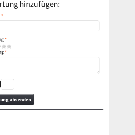
tung hinzufügen:
e
ng
ng
ung absenden