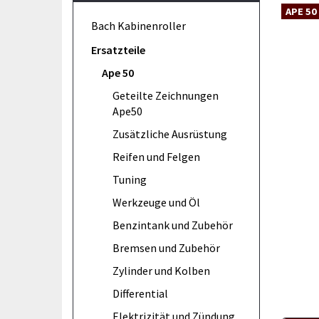
APE 50
Bach Kabinenroller
Ersatzteile
Ape 50
Geteilte Zeichnungen
Ape50
Zusätzliche Ausrüstung
Reifen und Felgen
Tuning
Werkzeuge und Öl
Benzintank und Zubehör
Bremsen und Zubehör
Zylinder und Kolben
Differential
Elektrizität und Zündung