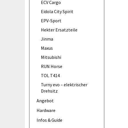
ECV Cargo
Eidola City Spirit
EPV-Sport
Hekter Ersatzteile
Jinma
Maxus
Mitsubishi
RUN Horse
TOL T414
Turny evo – elektrischer
Drehsitz
Angebot
Hardware
Infos & Guide