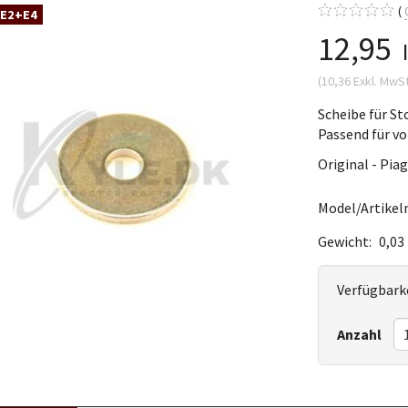
 E2+E4
12,95
(
10,36
Exkl. MwS
Scheibe für S
Passend für v
Original - Pia
Model/Artikeln
Gewicht:
0,03
Verfügbarke
Anzahl