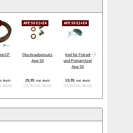
APE 50 E2+E4
APE 50 E2+E4
APE 50 E2+E4
ing10"
Ölschraubensatz
Keil für Polrad
Gebläseschutz
Ape 50
und Primärritzel
für Zylinder
Ape 50
29,95
19,95
148,95
kl. MwSt
Inkl. MwSt
Inkl. MwSt
Inkl. MwSt
l. MwSt
)
(
23,96
Exkl. MwSt
)
(
15,96
Exkl. MwSt
)
(
119,16
Exkl. MwSt