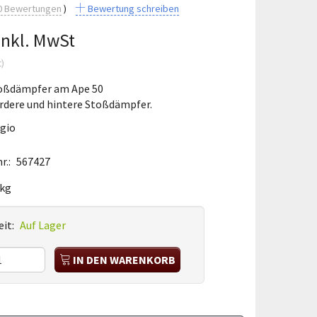
0
Bewertungen
Bewertung schreiben
Inkl. MwSt
t
)
toßdämpfer am Ape 50
ordere und hintere Stoßdämpfer.
ggio
r.:
567427
 kg
it:
Auf Lager
IN DEN WARENKORB