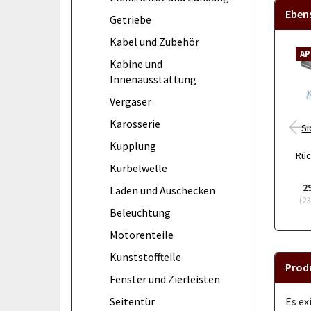
Eben
Getriebe
Kabel und Zubehör
AP
Kabine und
Innenausstattung
Vergaser
Karosserie
Si
Kupplung
Rüc
Kurbelwelle
2
Laden und Auschecken
(
23
Beleuchtung
Motorenteile
Kunststoffteile
Prod
Fenster und Zierleisten
Es ex
Seitentür