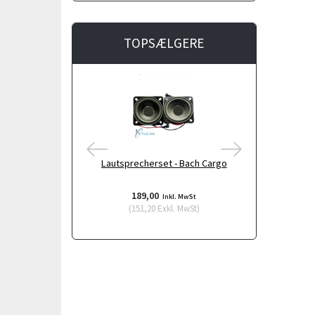
TOPSÆLGERE
NEU
Lautsprecherset - Bach Cargo
Rückfahrkame
Ba
189,00
998,
Inkl. MwSt
(
151,20
Exkl. MwSt
)
(
798,4