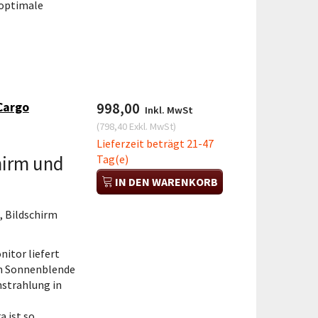
 optimale
Cargo
998,00
Inkl. MwSt
(
798,40
Exkl. MwSt
)
Lieferzeit beträgt 21-47
hirm und
Tag(e)
IN DEN WARENKORB
 Bildschirm
nitor liefert
hen Sonnenblende
nstrahlung in
 ist so