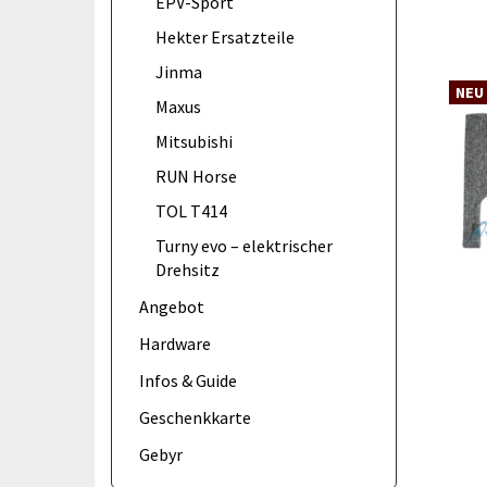
EPV-Sport
Hekter Ersatzteile
Jinma
NEU
Maxus
Mitsubishi
RUN Horse
TOL T414
Turny evo – elektrischer
Drehsitz
Angebot
Hardware
Infos & Guide
Geschenkkarte
Gebyr