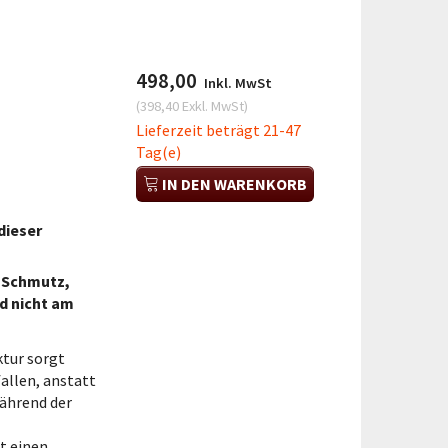
498,00
Inkl. MwSt
(
398,40
Exkl. MwSt
)
Lieferzeit beträgt 21-47
Tag(e)
IN DEN WARENKORB
dieser
s Schmutz,
d nicht am
ktur sorgt
allen, anstatt
während der
t einen