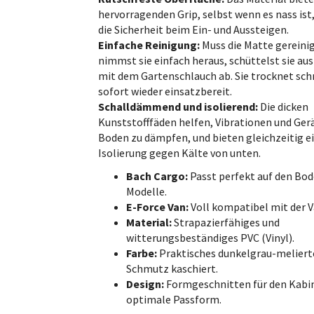
hervorragenden Grip, selbst wenn es nass ist
die Sicherheit beim Ein- und Aussteigen.
Einfache Reinigung:
Muss die Matte gereini
nimmst sie einfach heraus, schüttelst sie aus
mit dem Gartenschlauch ab. Sie trocknet schn
NEU
NEU
sofort wieder einsatzbereit.
Schalldämmend und isolierend:
Die dicken
Kunststofffäden helfen, Vibrationen und Ge
Boden zu dämpfen, und bieten gleichzeitig e
Isolierung gegen Kälte von unten.
ra mit Bildschirm
Fußmatte Bach Cargo
Standard
Bach Cargo:
Passt perfekt auf den Bod
ch Cargo
Modelle.
00
498,00
15.
Inkl. MwSt
Inkl. MwSt
E-Force Van:
Voll kompatibel mit der 
0
Exkl. MwSt
)
(
398,40
Exkl. MwSt
)
(
12.4
Material:
Strapazierfähiges und
witterungsbeständiges PVC (Vinyl).
Farbe:
Praktisches dunkelgrau-melierte
Schmutz kaschiert.
Design:
Formgeschnitten für den Kabi
optimale Passform.