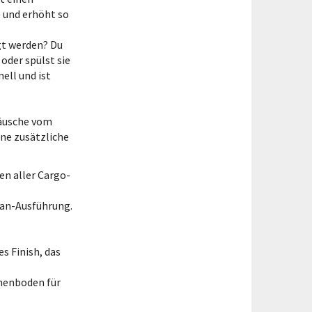
, und erhöht so
gt werden? Du
 oder spülst sie
ell und ist
räusche vom
ine zusätzliche
 Kasten Bach Cargo
en aller Cargo-
575,00
Inkl. MwSt
Van-Ausführung.
60,00
Exkl. MwSt
)
s Finish, das
nenboden für