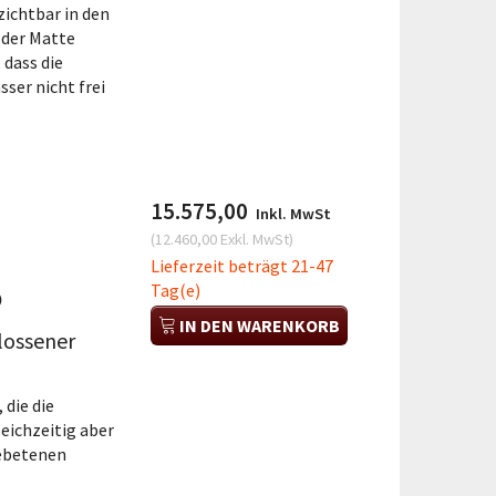
ichtbar in den
 der Matte
 dass die
ser nicht frei
15.575,00
Inkl. MwSt
(
12.460,00
Exkl. MwSt
)
Lieferzeit beträgt 21-47
o
Tag(e)
IN DEN WARENKORB
lossener
 die die
eichzeitig aber
ebetenen