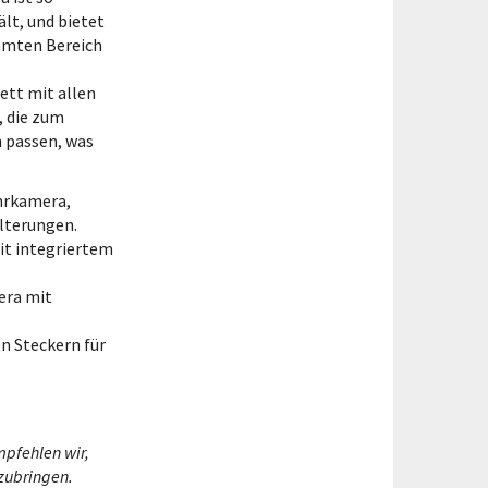
lt, und bietet
samten Bereich
ett mit allen
, die zum
 passen, was
hrkamera,
lterungen.
it integriertem
era mit
n Steckern für
pfehlen wir,
zubringen.