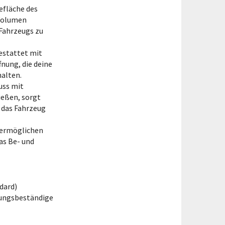
defläche des
 Volumen
Fahrzeugs zu
stattet mit
nung, die deine
alten.
uss mit
ießen, sorgt
u das Fahrzeug
 ermöglichen
as Be- und
dard)
rungsbeständige