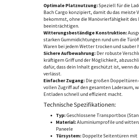
Optimale Platznutzung:
Speziell für die La
Bach Cargo konzipiert, damit du das meiste
bekommst, ohne die Manövrierfähigkeit des 
beeinträchtigen.
Witterungsbeständige Konstruktion:
Ausge
starken Gummidichtungen rund um die Türöff
Waren bei jedem Wetter trocken und sauber h
Sichere Aufbewahrung:
Der robuste Verschl
kräftigem Griff und der Möglichkeit, abzuschl
dafür, dass dein Inhalt geschützt ist, wenn d
verlässt.
Einfacher Zugang:
Die großen Doppeltüren
vollen Zugriff auf den gesamten Laderaum, w
Entladen schnell und effizient macht.
Technische Spezifikationen:
Typ:
Geschlossene Transportbox (Stan
Material:
Aluminiumprofile und witte
Paneele
Türsystem:
Doppelte Seitentüren mit