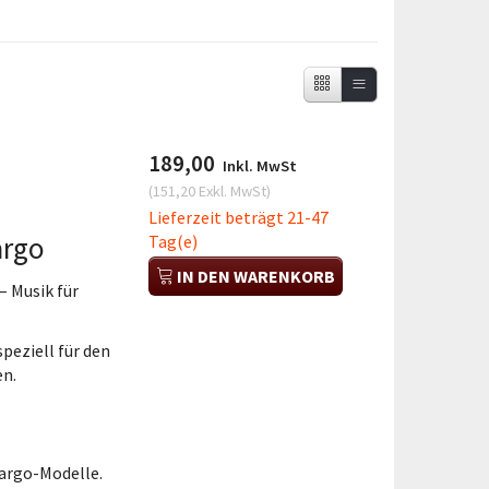
189,00
Inkl. MwSt
(
151,20
Exkl. MwSt
)
Lieferzeit beträgt 21-47
argo
Tag(e)
IN DEN WARENKORB
– Musik für
 speziell für den
en.
Cargo-Modelle.