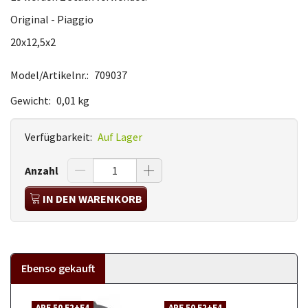
Original - Piaggio
20x12,5x2
Model/Artikelnr.:
709037
Gewicht:
0,01 kg
Verfügbarkeit:
Auf Lager
Anzahl
IN DEN WARENKORB
Ebenso gekauft
APE 50 E2+E4
APE 50 E2+E4
A