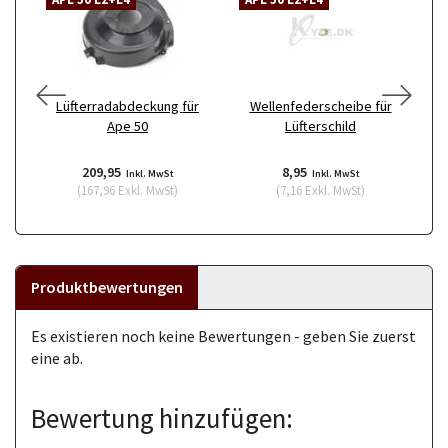
Lüfterradabdeckung für
Wellenfederscheibe für
Ape 50
Lüfterschild
L
209,95
8,95
Inkl. MwSt
Inkl. MwSt
(
167,96
Exkl. MwSt
)
(
7,16
Exkl. MwSt
)
Produktbewertungen
Es existieren noch keine Bewertungen - geben Sie zuerst
eine ab.
Bewertung hinzufügen: