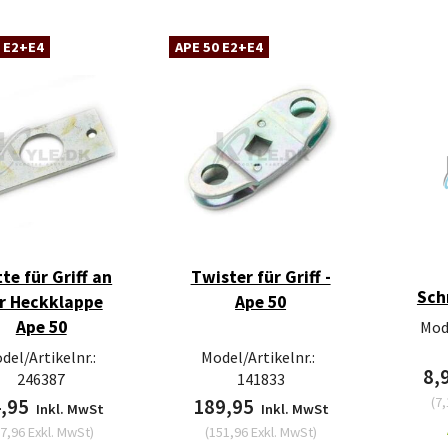
 E2+E4
APE 50 E2+E4
tte für Griff an
Twister für Griff -
Sch
r Heckklappe
Ape 50
Ape 50
Mode
del/Artikelnr.:
Model/Artikelnr.:
8,
246387
141833
(
7,
4,95
189,95
Inkl. MwSt
Inkl. MwSt
7,96
Exkl. MwSt
)
(
151,96
Exkl. MwSt
)