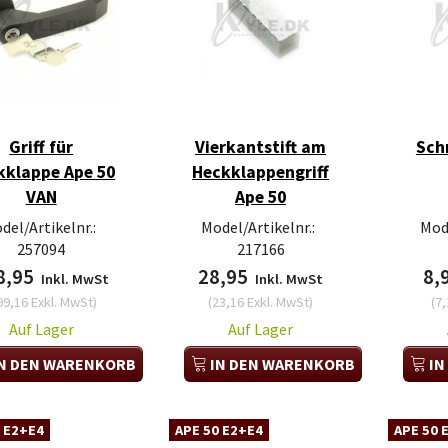
Griff für
Vierkantstift am
Sch
kklappe Ape 50
Heckklappengriff
VAN
Ape 50
del/Artikelnr.:
Model/Artikelnr.:
Mode
257094
217166
8,95
28,95
8,
Inkl. MwSt
Inkl. MwSt
99,16
Exkl. MwSt
)
(
23,16
Exkl. MwSt
)
(
7,
Auf Lager
Auf Lager
N DEN WARENKORB
IN DEN WARENKORB
IN
 E2+E4
APE 50 E2+E4
APE 50 