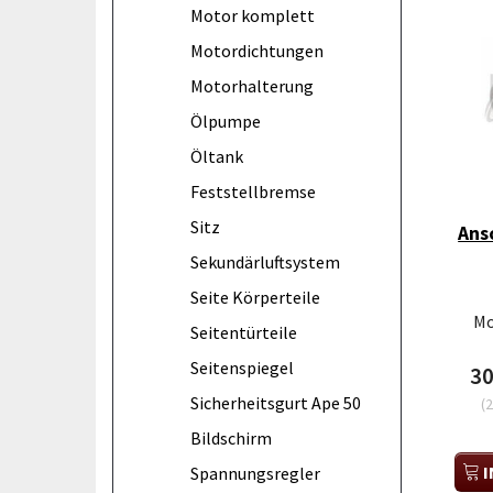
Motor komplett
Motordichtungen
Motorhalterung
Ölpumpe
Öltank
Feststellbremse
Sitz
Ansc
Sekundärluftsystem
Seite Körperteile
Mo
Seitentürteile
Seitenspiegel
3
Sicherheitsgurt Ape 50
(
2
Bildschirm
I
Spannungsregler