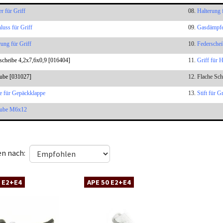
r für Griff
08.
Halterung 
luss für Griff
09.
Gasdämpfe
rung für Griff
10.
Federschei
scheibe 4,2x7,6x0,9 [016404]
11.
Griff für 
ube [031027]
12. Flache Sch
e für Gepäckklappe
13.
Stift für Gr
aube M6x12
en nach:
 E2+E4
APE 50 E2+E4