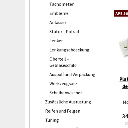
Tachometer
Embleme
APE 50
Anlasser
Stator - Polrad
Lenker
Lenkungsabdeckung
Oberteil –
Gebläseschild
Auspuff und Verpackung
Pla
Werkzeugsatz
de
Scheibenwischer
Zusätzliche Ausrüstung
Mo
Reifen und Felgen
3
Tuning
(
2