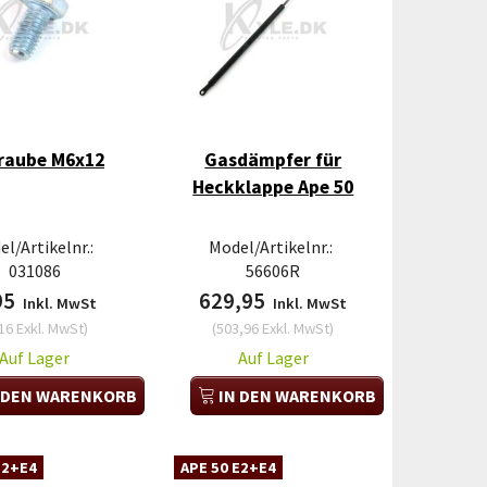
raube M6x12
Gasdämpfer für
Heckklappe Ape 50
l/Artikelnr.:
Model/Artikelnr.:
031086
56606R
95
629,95
Inkl. MwSt
Inkl. MwSt
16
Exkl. MwSt
)
(
503,96
Exkl. MwSt
)
Auf Lager
Auf Lager
 DEN WARENKORB
IN DEN WARENKORB
E2+E4
APE 50 E2+E4