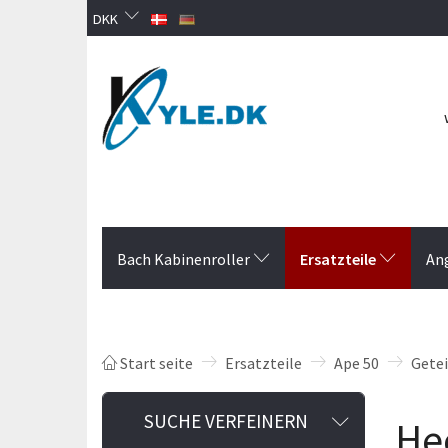
DKK
Ersatzteile
Bach Kabinenroller
An
Start seite
Ersatzteile
Ape 50
Gete
Anzeigenfi
SUCHE VERFEINERN
He