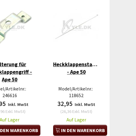
lterung für
Heckklappenstange
lappengriff -
- Ape 50
Ape 50
l/Artikelnr.:
Model/Artikelnr.:
246616
118652
,95
32,95
Inkl. MwSt
Inkl. MwSt
,96
Exkl. MwSt
)
(
26,36
Exkl. MwSt
)
Auf Lager
Auf Lager
 DEN WARENKORB
IN DEN WARENKORB