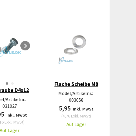
Flache Scheibe M8
raube D4x12
Model/Artikelnr.:
l/Artikelnr.:
003058
031027
5,95
Inkl. MwSt
95
Inkl. MwSt
(
4,76
Exkl. MwSt
)
16
Exkl. MwSt
)
Auf Lager
Auf Lager