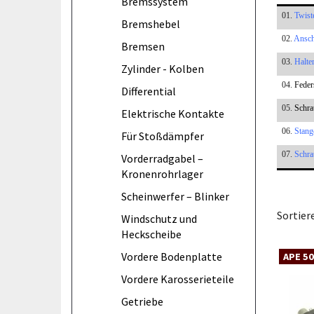
Bremssystem
01.
Twiste
Bremshebel
02.
Ansch
Bremsen
03.
Halte
Zylinder - Kolben
04.
Feder
Differential
05.
Schra
Elektrische Kontakte
06.
Stang
Für Stoßdämpfer
07.
Schr
Vorderradgabel –
Kronenrohrlager
Scheinwerfer – Blinker
Sortier
Windschutz und
Heckscheibe
Vordere Bodenplatte
APE 50
Vordere Karosserieteile
Getriebe