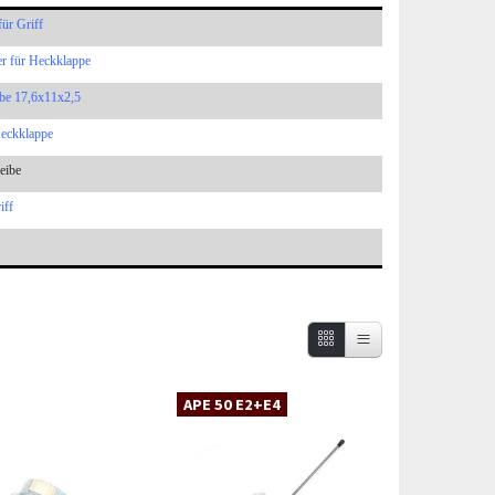
für Griff
r für Heckklappe
be 17,6x11x2,5
Heckklappe
eibe
iff
APE 50 E2+E4