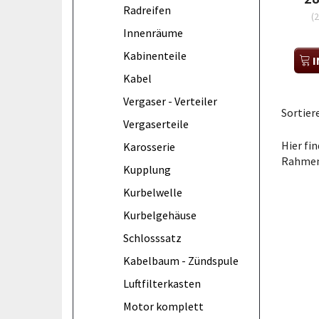
Radreifen
(
2
Innenräume
Kabinenteile
I
Kabel
Vergaser - Verteiler
Sortier
Vergaserteile
Hier fin
Karosserie
Rahmen
Kupplung
Kurbelwelle
Kurbelgehäuse
Schlosssatz
Kabelbaum - Zündspule
Luftfilterkasten
Motor komplett