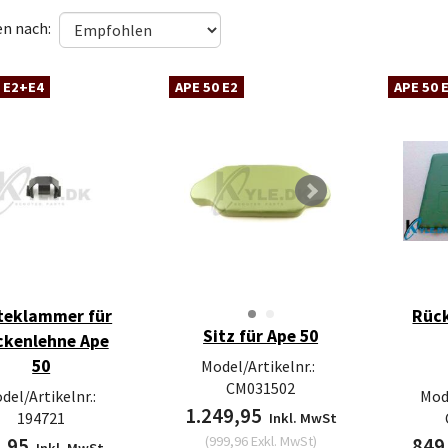
en nach:
 E2+E4
APE 50 E2
APE 50 
teklammer für
Rüc
Sitz für Ape 50
ckenlehne Ape
50
Model/Artikelnr.:
CM031502
del/Artikelnr.:
Mode
1.249,95
194721
Inkl. MwSt
(
999,96
Exkl. MwSt
)
8,95
849