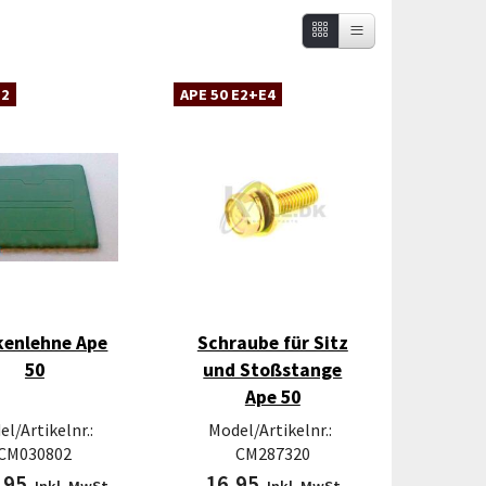
E2
APE 50 E2+E4
kenlehne Ape
Schraube für Sitz
50
und Stoßstange
Ape 50
l/Artikelnr.:
Model/Artikelnr.:
CM030802
CM287320
,95
16,95