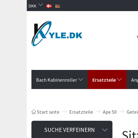
DKK
Ersatzteile
Bach Kabinenroller
An
Start seite
Ersatzteile
Ape 50
Gete
Anzeigenfi
SUCHE VERFEINERN
Sit