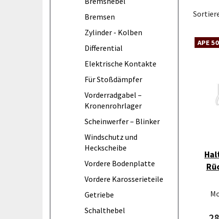
Bremshebel
Sortier
Bremsen
Zylinder - Kolben
APE 50
Differential
Elektrische Kontakte
Für Stoßdämpfer
Vorderradgabel –
Kronenrohrlager
Scheinwerfer – Blinker
Windschutz und
Heckscheibe
Hal
Vordere Bodenplatte
Rü
Vordere Karosserieteile
Mo
Getriebe
Schalthebel
2