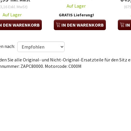
Inkl. MwSt
Auf Lager
3,16
Exkl. MwSt
)
(
679
Auf Lager
GRATIS Lieferung!
N DEN WARENKORB
IN DEN WARENKORB
IN
en nach:
den Sie alle Original- und Nicht-Original-Ersatzteile für den Sitz 
nummer: ZAPC80000. Motorcode: C000M