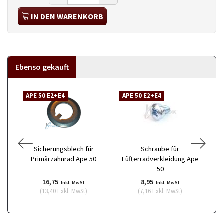
IN DEN WARENKORB
Ebenso gekauft
APE 50 E2+E4
APE 50 E2+E4
A
Sicherungsblech für
Schraube für
Primärzahnrad Ape 50
Lüfterradverkleidung Ape
50
16,75
8,95
Inkl. MwSt
Inkl. MwSt
(
13,40
Exkl. MwSt
)
(
7,16
Exkl. MwSt
)