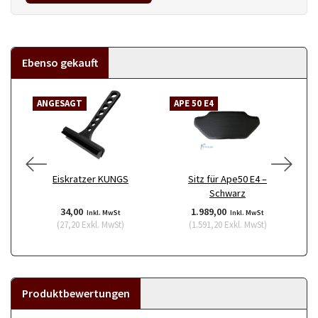
Ebenso gekauft
ANGESAGT
APE 50 E4
A
Eiskratzer KUNGS
Sitz für Ape50 E4 –
Ö
Schwarz
34,00
1.989,00
Inkl. MwSt
Inkl. MwSt
(
27,20
Exkl. MwSt
)
(
1.591,20
Exkl. MwSt
)
Produktbewertungen