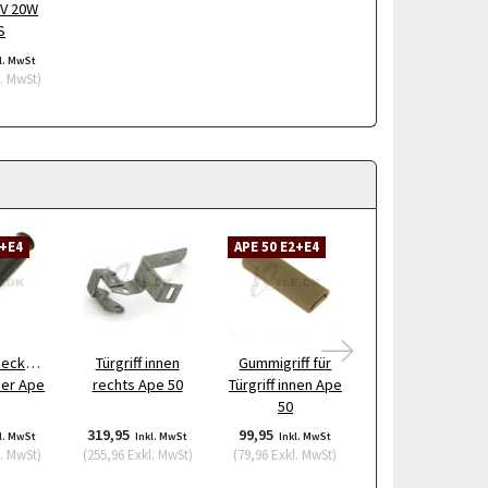
2V 20W
S
l. MwSt
. MwSt
)
2+E4
APE 50 E2+E4
APE 50 E2
eckung
Türgriff innen
Gummigriff für
Aschenbecher
ser Ape
rechts Ape 50
Türgriff innen Ape
Ape 50 E2
50
319,95
99,95
123,95
l. MwSt
Inkl. MwSt
Inkl. MwSt
Inkl. MwSt
. MwSt
)
(
255,96
Exkl. MwSt
)
(
79,96
Exkl. MwSt
)
(
99,16
Exkl. MwSt
)