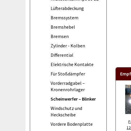
Lüfterabdeckung
Bremssystem
Bremshebel
Bremsen
Zylinder - Kolben
Differential
Elektrische Kontakte
Empf
Für Stoßdämpfer
Vorderradgabel –
Kronenrohrlager
Scheinwerfer – Blinker
Windschutz und
Heckscheibe
F
Vordere Bodenplatte
12