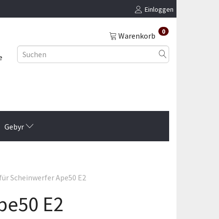
Einloggen
0
Warenkorb
e
Gebyr
für Scheinwerfer Ape50 E2
Ape50 E2