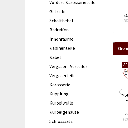
Vordere Karosserieteile
Getriebe
47
Schalthebel
(
38
Radreifen
Innenräume
Kabinenteile
Eben
Kabel
AP
Vergaser - Verteiler
Vergaserteile
Karosserie
Kupplung
Mot
R
Kurbelwelle
Kurbelgehäuse
7
(
63
Schlosssatz