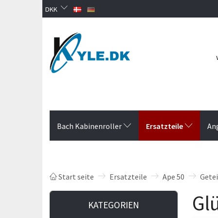
DKK
Ersatzteile
Bach Kabinenroller
An
Start seite
Ersatzteile
Ape 50
Gete
Gl
KATEGORIEN