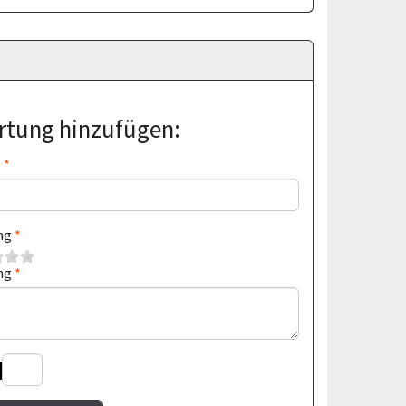
tung hinzufügen:
e
ng
ng