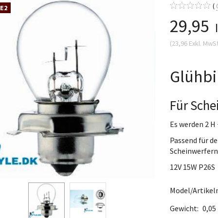
 E2
29,95
(
23,96
Exkl. MwS
Glühbi
Für Sche
Es werden 2 H
Passend für de
Scheinwerfern 
12V 15W P26S
Model/Artikeln
Gewicht:
0,05