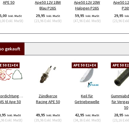
APE 50
Ape50 12V 18W
Ape50 12V 20W
Ape50 1
Blau P26S
Halogen P26S
P26
5,00
29,95
59,95
29,95
Inkl. MwSt
Inkl. MwSt
Inkl. MwSt
Ink
0,00
Exkl. MwSt
)
(
23,96
Exkl. MwSt
)
(
47,96
Exkl. MwSt
)
(
23,96
Exkl
so gekauft
E 50 E2+E4
APE 50 E2+E4
APE 50 E
ordichtungssatz
Zündkerze
Keil für
Gummiabd
MS til Ape 50
Racing APE 50
Getriebewelle
für Verga
50
9,95
49,95
42,95
28,95
Inkl. MwSt
Inkl. MwSt
Inkl. MwSt
Ink
,96
Exkl. MwSt
)
(
39,96
Exkl. MwSt
)
(
34,36
Exkl. MwSt
)
(
23,16
Exkl