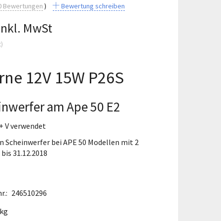
0
Bewertungen
Bewertung schreiben
Inkl. MwSt
t
)
rne 12V 15W P26S
inwerfer am Ape 50 E2
 + V verwendet
n Scheinwerfer bei APE 50 Modellen mit 2
bis 31.12.2018
r.:
246510296
 kg