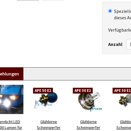
Speziell
dieses A
Verfügbarke
Anzahl
ehlungen
APE 50 E2
APE 50 E2
APE 50 E2
ernlicht LED
Glühbirne
Glühbirne
Glühbi
00 Lumen für
Scheinwerfer
Scheinwerfer
Scheinw