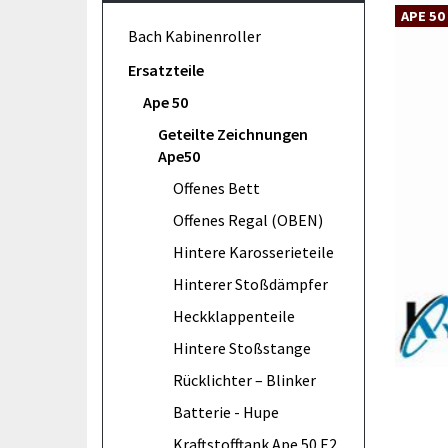
APE 50
Bach Kabinenroller
Ersatzteile
Ape 50
Geteilte Zeichnungen
Ape50
Offenes Bett
Offenes Regal (OBEN)
Hintere Karosserieteile
Hinterer Stoßdämpfer
Heckklappenteile
Hintere Stoßstange
Rücklichter – Blinker
Batterie - Hupe
Kraftstofftank Ape 50 E2