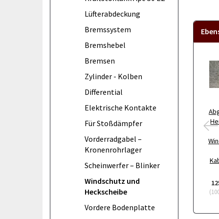
Lüfterabdeckung
Bremssystem
Eben
Bremshebel
Bremsen
Zylinder - Kolben
Differential
Elektrische Kontakte
Abg
He
Für Stoßdämpfer
Vorderradgabel –
Win
Kronenrohrlager
Kab
Scheinwerfer – Blinker
Windschutz und
12
Heckscheibe
(
10
Vordere Bodenplatte