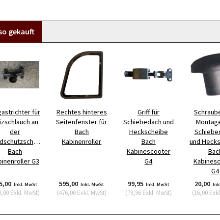
so gekauft
astrichter für
Rechtes hinteres
Griff für
Schraub
izschlauch an
Seitenfenster für
Schiebedach und
Montag
der
Bach
Heckscheibe
Schiebe
dschutzscheibe
Kabinenroller
Bach
und Heck
Bach
Kabinescooter
Bac
inenroller G3
G4
Kabines
G4
5,00
595,00
99,95
20,00
Inkl. MwSt
Inkl. MwSt
Inkl. MwSt
Ink
0,00
Exkl. MwSt
)
(
476,00
Exkl. MwSt
)
(
79,96
Exkl. MwSt
)
(
16,00
Exkl