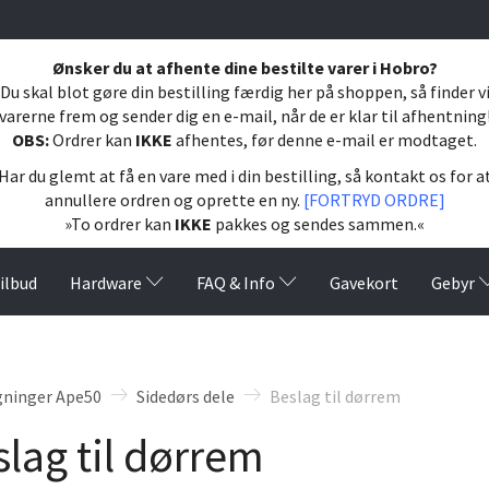
Ønsker du at afhente dine bestilte varer i Hobro?
Du skal blot gøre din bestilling færdig her på shoppen, så finder v
varerne frem og sender dig en e-mail, når de er klar til afhentning
OBS:
Ordrer kan
IKKE
afhentes, før denne e-mail er modtaget.
Har du glemt at få en vare med i din bestilling, så kontakt os for a
annullere ordren og oprette en ny.
[FORTRYD ORDRE]
»To ordrer kan
IKKE
pakkes og sendes sammen.«
ilbud
Hardware
FAQ & Info
Gavekort
Gebyr
gninger Ape50
Sidedørs dele
Beslag til dørrem
lag til dørrem