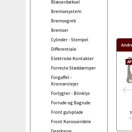
Blæserdæksel
Bremsesystem
Bremsegreb
Bremser
Cylinder - Stempel
Andr
Differentiale
Elektriske Kontakter
AP
Forreste Støddæmper
Forgaffel -
Kronrørslejer
Forlygter - Blinklys
Forrude og Bagrude
Front gulvplade
7
(
6
Front Karosseridele
Gearkasse