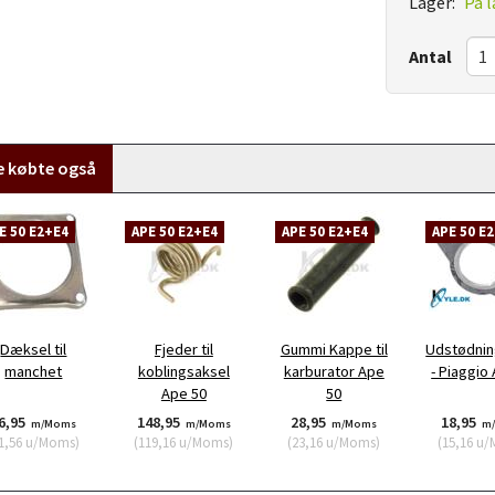
Lager:
På l
Antal
e købte også
E 50 E2+E4
APE 50 E2+E4
APE 50 E2+E4
APE 50 E
Dæksel til
Fjeder til
Gummi Kappe til
Udstødnin
manchet
koblingsaksel
karburator Ape
- Piaggio
Ape 50
50
6,95
148,95
28,95
18,95
m/Moms
m/Moms
m/Moms
m
1,56
u/Moms
)
(
119,16
u/Moms
)
(
23,16
u/Moms
)
(
15,16
u/