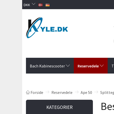
DKK
Reservedele
Bach Kabinescooter
T
Forside
Reservedele
Ape 50
Splitte
Bes
KATEGORIER