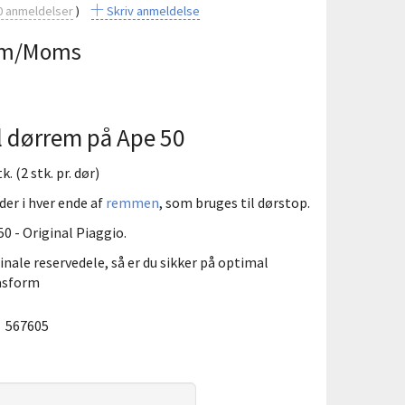
0
anmeldelser
Skriv anmeldelse
m/Moms
il dørrem på Ape 50
. (2 stk. pr. dør)
der i hver ende af
remmen
, som bruges til dørstop.
50 - Original Piaggio.
inale reservedele, så er du sikker på optimal
pasform
:
567605