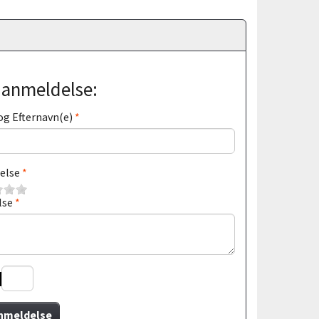
j anmeldelse:
og Efternavn(e)
else
lse
nmeldelse