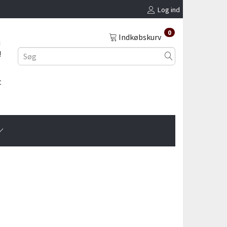
Log ind
0
Indkøbskurv
i
!
t