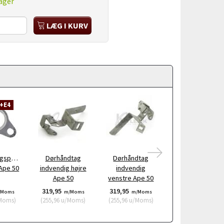
ager
LÆG I KURV
2+E4
APE 50 E2+E4
gspakning
Dørhåndtag
Dørhåndtag
Holder til horn
 Ape 50
indvendig højre
indvendig
Ape 50
Ape 50
venstre Ape 50
319,95
319,95
62,75
/Moms
m/Moms
m/Moms
m/Moms
Moms
)
(
255,96
u/Moms
)
(
255,96
u/Moms
)
(
50,20
u/Moms
)