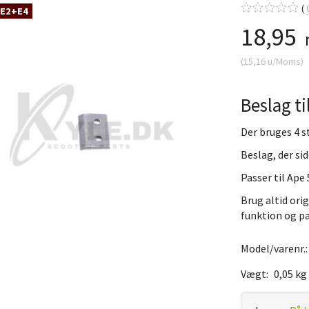
 E2+E4
18,95
(
15,16
u/Moms
)
Beslag t
Der bruges 4 stk
Beslag, der sid
Passer til Ape 
Brug altid orig
funktion og 
Model/varenr.
Vægt:
0,05 kg