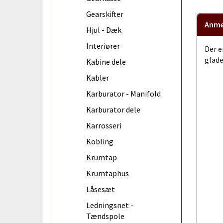
Gearskifter
Anme
Hjul - Dæk
Interiører
Der e
glade
Kabine dele
Kabler
Karburator - Manifold
Karburator dele
Karrosseri
Kobling
Krumtap
Krumtaphus
Låsesæt
Ledningsnet -
Tændspole