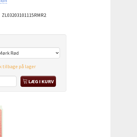
ion
:
ZL03203101115RMR2
k tilbage på lager
LÆG I KURV