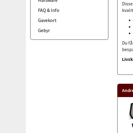
Hardware
Disse
kvali
FAQ & Info
Gavekort
Gebyr
Du få
bespa
Livsk
Andr