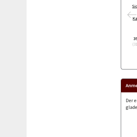
Si
Ka
3
(
3
Anme
Der e
glade