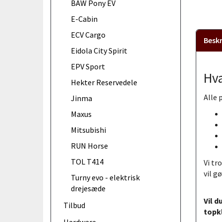
BAW Pony EV
E-Cabin
ECV Cargo
Beskr
Eidola City Spirit
EPV Sport
Hva
Hekter Reservedele
Alle 
Jinma
Maxus
Mitsubishi
RUN Horse
TOL T414
Vi tr
vil g
Turny evo - elektrisk
drejesæde
Vil d
Tilbud
topkl