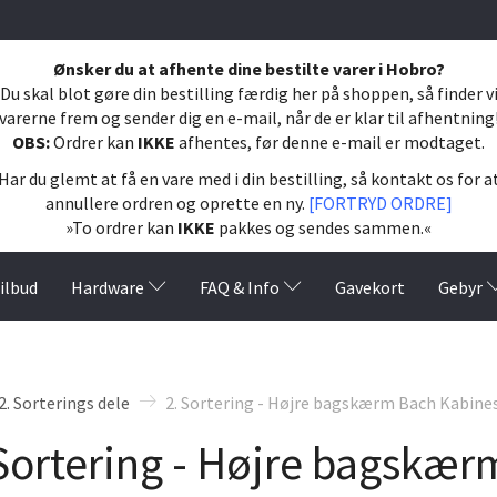
Ønsker du at afhente dine bestilte varer i Hobro?
Du skal blot gøre din bestilling færdig her på shoppen, så finder v
varerne frem og sender dig en e-mail, når de er klar til afhentning
OBS:
Ordrer kan
IKKE
afhentes, før denne e-mail er modtaget.
Har du glemt at få en vare med i din bestilling, så kontakt os for a
annullere ordren og oprette en ny.
[FORTRYD ORDRE]
»To ordrer kan
IKKE
pakkes og sendes sammen.«
ilbud
Hardware
FAQ & Info
Gavekort
Gebyr
2. Sorterings dele
2. Sortering - Højre bagskærm Bach Kabine
 Sortering - Højre bagskæ