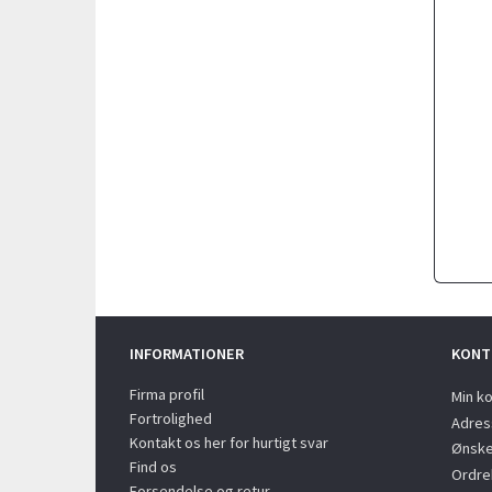
INFORMATIONER
KONT
Firma profil
Min k
Fortrolighed
Adres
Kontakt os her for hurtigt svar
Ønske
Find os
Ordreh
Forsendelse og retur