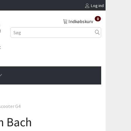
Log ind
0
Indkøbskurv
i
!
t
scooter G4
rm Bach