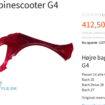
binescooter G4
412,5
(
330,00
u/Moms
)
550,00
m/Moms
Du sparer:
137
Højre b
G4
Passer til all
Bach 25
Bach Delux 26
Bach 27
Original reser