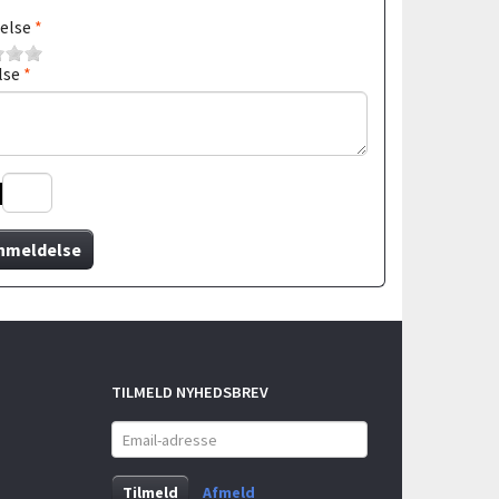
else
lse
nmeldelse
TILMELD NYHEDSBREV
Email-
adresse
Tilmeld
Afmeld