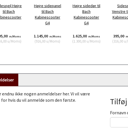
despejl Højre
Højre sidepanel
Højre sidedør til
Sidesp
til Bach
til Bach
Bach
Venstre t
binescooter
Kabinescooter
Kabinescooter
Kabines
G4
G4
95,00
1.145,00
1.625,00
395,00
m/Moms
m/Moms
m/Moms
m
16,00
u/Moms
)
(
916,00
u/Moms
)
(
1.300,00
u/Moms
)
(
316,00
u/
ldelser
r endnu ikke nogen anmeldelser her. Vi vil være
Tilfø
 for hvis du vil anmelde som den første.
Fornavn 