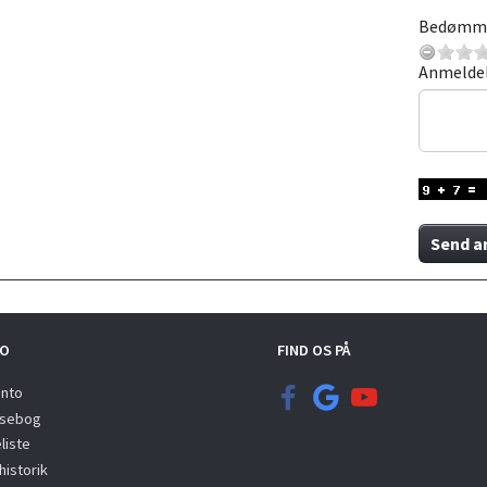
Bedømm
Anmelde
Send a
O
FIND OS PÅ
onto
sebog
liste
istorik