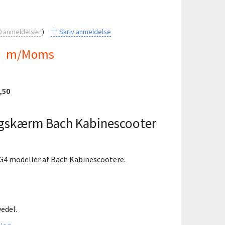
0
anmeldelser
Skriv anmeldelse
0
m/Moms
,50
agskærm Bach Kabinescooter
e G4 modeller af Bach Kabinescootere.
vedel.