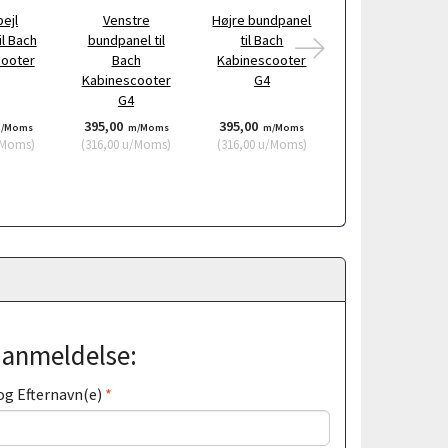
ejl
Venstre
Højre bundpanel
Venstre
il Bach
bundpanel til
til Bach
udendørs
cooter
Bach
Kabinescooter
vandbar Bach
Kabinescooter
G4
Kabinescooter
G4
G4
395,00
395,00
196,50
/Moms
m/Moms
m/Moms
m/Moms
Moms
)
(
316,00
u/Moms
)
(
316,00
u/Moms
)
(
157,20
u/Moms
)
j anmeldelse:
og Efternavn(e)