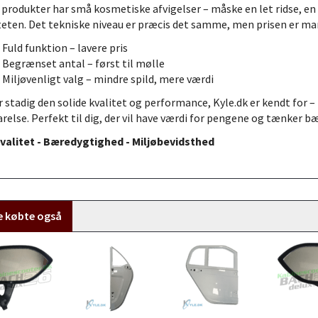
 produkter har små kosmetiske afvigelser – måske en let ridse, en
teten. Det tekniske niveau er præcis det samme, men prisen er ma
Fuld funktion – lavere pris
Begrænset antal – først til mølle
Miljøvenligt valg – mindre spild, mere værdi
r stadig den solide kvalitet og performance, Kyle.dk er kendt for –
relse. Perfekt til dig, der vil have værdi for pengene og tænker b
valitet - Bæredygtighed - Miljøbevidsthed
e købte også