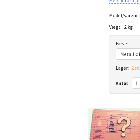
Mere informat
Model/varenr.
Vægt:
2 kg
Farve:
Lager:
2 st
Antal