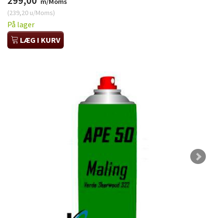
299,00
m/Moms
(
239,20
u/Moms
)
På lager
LÆG I KURV