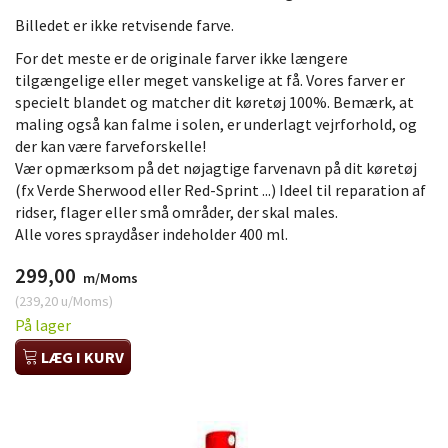
Billedet er ikke retvisende farve.
For det meste er de originale farver ikke længere
tilgængelige eller meget vanskelige at få. Vores farver er
specielt blandet og matcher dit køretøj 100%. Bemærk, at
maling også kan falme i solen, er underlagt vejrforhold, og
der kan være farveforskelle!
Vær opmærksom på det nøjagtige farvenavn på dit køretøj
(fx Verde Sherwood eller Red-Sprint ...) Ideel til reparation af
ridser, flager eller små områder, der skal males.
Alle vores spraydåser indeholder 400 ml.
299,00
m/Moms
(
239,20
u/Moms
)
På lager
LÆG I KURV