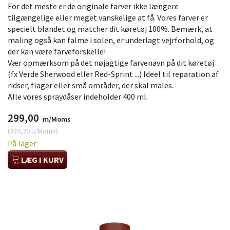
For det meste er de originale farver ikke længere
tilgængelige eller meget vanskelige at få. Vores farver er
specielt blandet og matcher dit køretøj 100%. Bemærk, at
maling også kan falme i solen, er underlagt vejrforhold, og
der kan være farveforskelle!
Vær opmærksom på det nøjagtige farvenavn på dit køretøj
(fx Verde Sherwood eller Red-Sprint ...) Ideel til reparation af
ridser, flager eller små områder, der skal males.
Alle vores spraydåser indeholder 400 ml.
299,00
m/Moms
(
239,20
u/Moms
)
På lager
LÆG I KURV