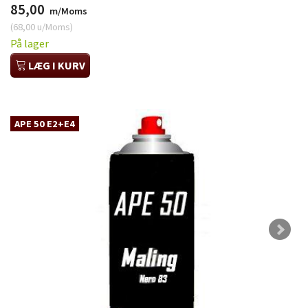
85,00
m/Moms
(
68,00
u/Moms
)
På lager
LÆG I KURV
APE 50 E2+E4