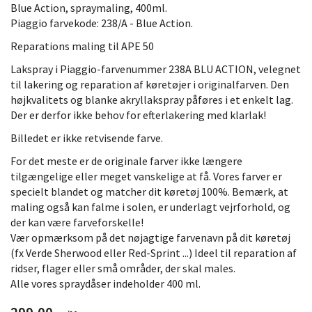
Blue Action, spraymaling, 400ml.
Piaggio farvekode: 238/A - Blue Action.
Reparations maling til APE 50
Lakspray i Piaggio-farvenummer 238A BLU ACTION, velegnet
til lakering og reparation af køretøjer i originalfarven. Den
højkvalitets og blanke akryllakspray påføres i et enkelt lag.
Der er derfor ikke behov for efterlakering med klarlak!
Billedet er ikke retvisende farve.
For det meste er de originale farver ikke længere
tilgængelige eller meget vanskelige at få. Vores farver er
specielt blandet og matcher dit køretøj 100%. Bemærk, at
maling også kan falme i solen, er underlagt vejrforhold, og
der kan være farveforskelle!
Vær opmærksom på det nøjagtige farvenavn på dit køretøj
(fx Verde Sherwood eller Red-Sprint ...) Ideel til reparation af
ridser, flager eller små områder, der skal males.
Alle vores spraydåser indeholder 400 ml.