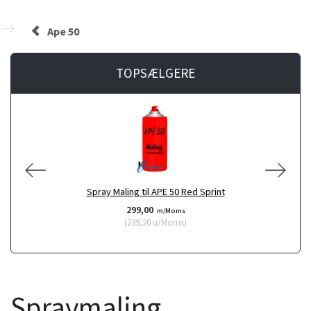
Ape 50
TOPSÆLGERE
Spray Maling til APE 50 Red Sprint
299,00
m/Moms
(
239,20
u/Moms
)
Spraymaling