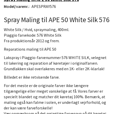
Model/varenr.:
APESPRAY576
Spray Maling til APE 50 White Silk 576
White Silk / Hvid, spraymaling, 400ml.
Piaggio farvekode: 576 White Silk
Fra produktionsår 2012 og frem.
Reparations maling til APE 50
Lakspray i Piaggio-farvenummer 576 WHITE SILK, velegnet
til lakering og reparation af køretøjer i originalfarven.
Grundlakken skal overlakeres med en 1K- eller 2K-klarlak!
Billedet er ikke retvisende farve.
For det meste er de originale farver ikke længere
tilgængelige eller meget vanskelige at få. Vores farver er
specielt blandet og matcher dit køretøj 100%. Bemærk, at
maling også kan falme i solen, er underlagt vejrforhold, og
der kan være farveforskelle!
Vær opmærksom på det nøjagtige farvenavn på dit køretøj