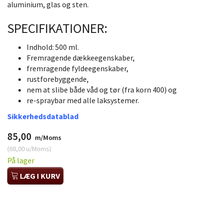
aluminium, glas og sten.
SPECIFIKATIONER:
Indhold: 500 ml.
Fremragende dækkeegenskaber,
fremragende fyldeegenskaber,
rustforebyggende,
nem at slibe både våd og tør (fra korn 400) og
re-spraybar med alle laksystemer.
Sikkerhedsdatablad
85,00
m/Moms
(
68,00
u/Moms
)
På lager
LÆG I KURV