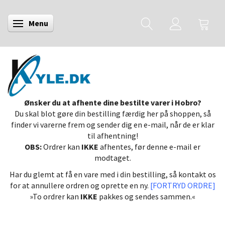
Menu
Skifte navigation
Ønsker du at afhente dine bestilte varer i Hobro?
Du skal blot gøre din bestilling færdig her på shoppen, så
finder vi varerne frem og sender dig en e-mail, når de er klar
til afhentning!
OBS:
Ordrer kan
IKKE
afhentes, før denne e-mail er
modtaget.
Har du glemt at få en vare med i din bestilling, så kontakt os
for at annullere ordren og oprette en ny.
[FORTRYD ORDRE]
»To ordrer kan
IKKE
pakkes og sendes sammen.«