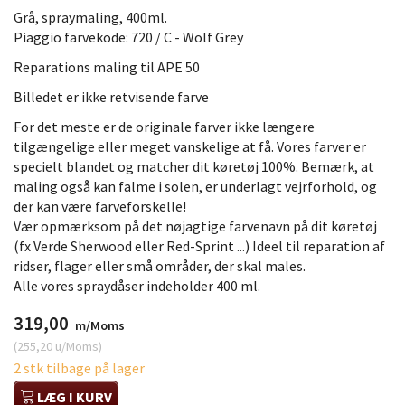
Grå, spraymaling, 400ml.
Piaggio farvekode: 720 / C - Wolf Grey
Reparations maling til APE 50
Billedet er ikke retvisende farve
For det meste er de originale farver ikke længere
tilgængelige eller meget vanskelige at få. Vores farver er
specielt blandet og matcher dit køretøj 100%. Bemærk, at
maling også kan falme i solen, er underlagt vejrforhold, og
der kan være farveforskelle!
Vær opmærksom på det nøjagtige farvenavn på dit køretøj
(fx Verde Sherwood eller Red-Sprint ...) Ideel til reparation af
ridser, flager eller små områder, der skal males.
Alle vores spraydåser indeholder 400 ml.
319,00
m/Moms
(
255,20
u/Moms
)
2 stk tilbage på lager
LÆG I KURV