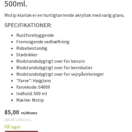
500ml.
Motip klarlak er en hurtigtørrende akryllak med varig glans.
SPECIFIKATIONER:
Rustforebyggende
Fremragende vedhæftning
Ridsebestandig
Stødsikker
Modstandsdygtigt over for benzin
Modstandsdygtigt over for kemikalier
Modstandsdygtigt over for vejrpåvirkninger
"Farve": Højglans
Farvekode: 04009
Indhold: 500 ml
Mærke: Motip
85,00
m/Moms
(
68,00
u/Moms
)
På lager