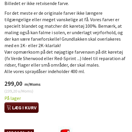
Billedet er ikke retvisende farve.
For det meste er de originale farver ikke længere
tilgængelige eller meget vanskelige at få. Vores farver er
specielt blandet og matcher dit køretøj 100%. Bemærk, at
maling også kan falme i solen, er underlagt vejrforhold, og
der kan være farveforskelle! Grundlakken skal overlakeres
med en 1K- eller 2K-klarlak!
Vær opmærksom på det nøjagtige farvenavn på dit køretøj
(fx Verde Sherwood eller Red-Sprint ...) Ideel til reparation af
ridser, flager eller små områder, der skal males.
Alle vores spraydåser indeholder 400 ml.
299,00
m/Moms
(
239,20
u/Moms
)
På lager
LÆG I KURV