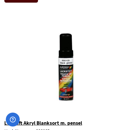
Lakstift Akryl Blanksort m. pensel