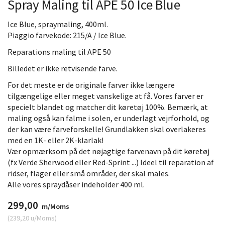
Spray Maling til APE 50 Ice Blue
Ice Blue, spraymaling, 400ml.
Piaggio farvekode: 215/A / Ice Blue.
Reparations maling til APE 50
Billedet er ikke retvisende farve.
For det meste er de originale farver ikke længere
tilgængelige eller meget vanskelige at få. Vores farver er
specielt blandet og matcher dit køretøj 100%. Bemærk, at
maling også kan falme i solen, er underlagt vejrforhold, og
der kan være farveforskelle! Grundlakken skal overlakeres
med en 1K- eller 2K-klarlak!
Vær opmærksom på det nøjagtige farvenavn på dit køretøj
(fx Verde Sherwood eller Red-Sprint ...) Ideel til reparation af
ridser, flager eller små områder, der skal males.
Alle vores spraydåser indeholder 400 ml.
299,00
m/Moms
(
239,20
u/Moms
)