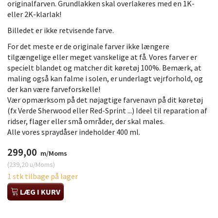
originalfarven. Grundlakken skal overlakeres med en 1K-
eller 2K-klarlak!
Billedet er ikke retvisende farve.
For det meste er de originale farver ikke længere
tilgængelige eller meget vanskelige at få. Vores farver er
specielt blandet og matcher dit køretøj 100%. Bemærk, at
maling også kan falme i solen, er underlagt vejrforhold, og
der kan være farveforskelle!
Vær opmærksom på det nøjagtige farvenavn på dit køretøj
(fx Verde Sherwood eller Red-Sprint ...) Ideel til reparation af
ridser, flager eller små områder, der skal males.
Alle vores spraydåser indeholder 400 ml.
299,00
m/Moms
(
239,20
u/Moms
)
1 stk tilbage på lager
LÆG I KURV