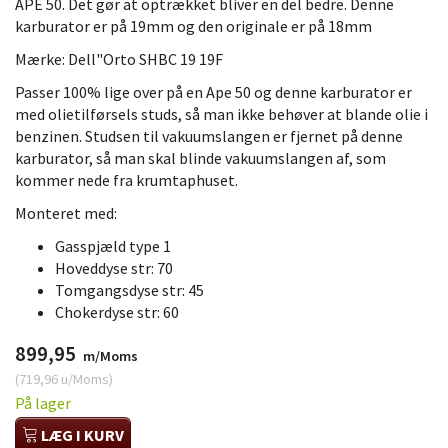
APE 50. Det gør at optrækket bliver en del bedre. Denne
karburator er på 19mm og den originale er på 18mm
Mærke: Dell"Orto SHBC 19 19F
Passer 100% lige over på en Ape 50 og denne karburator er
med olietilførsels studs, så man ikke behøver at blande olie i
benzinen. Studsen til vakuumslangen er fjernet på denne
karburator, så man skal blinde vakuumslangen af, som
kommer nede fra krumtaphuset.
Monteret med:
Gasspjæld type 1
Hoveddyse str: 70
Tomgangsdyse str: 45
Chokerdyse str: 60
899,95
m/Moms
(
719,96
u/Moms
)
På lager
LÆG I KURV