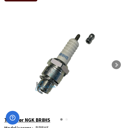
Tændrør NGK BR8HS
Model/varenr.:
BR8HS