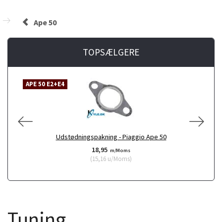
Ape 50
TOPSÆLGERE
APE 50 E2+E4
Udstødningspakning - Piaggio Ape 50
18,95
m/Moms
(
15,16
u/Moms
)
Tuning