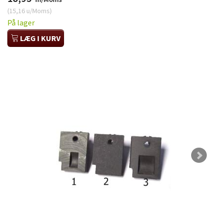
(
15,16
u/Moms
)
På lager
LÆG I KURV