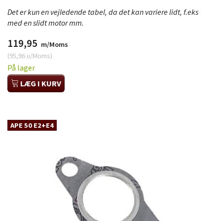
Det er kun en vejledende tabel, da det kan variere lidt, f.eks
med en slidt motor mm.
119,95
m/Moms
(
95,96
u/Moms
)
På lager
LÆG I KURV
APE 50 E2+E4