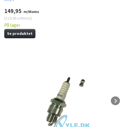
149,95
m/Moms
(
119,96
u/Moms
)
På lager
Se produktet