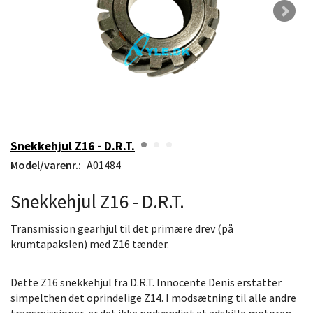
Snekkehjul Z16 - D.R.T.
Model/varenr.:
A01484
Snekkehjul Z16 - D.R.T.
Transmission gearhjul til det primære drev (på
krumtapakslen) med Z16 tænder.
Dette Z16 snekkehjul fra D.R.T. Innocente Denis erstatter
simpelthen det oprindelige Z14. I modsætning til alle andre
transmissioner, er det ikke nødvendigt at adskille motoren