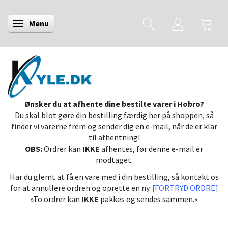
Menu
Skifte navigation
Ønsker du at afhente dine bestilte varer i Hobro?
Du skal blot gøre din bestilling færdig her på shoppen, så
finder vi varerne frem og sender dig en e-mail, når de er klar
til afhentning!
OBS:
Ordrer kan
IKKE
afhentes, før denne e-mail er
modtaget.
Har du glemt at få en vare med i din bestilling, så kontakt os
for at annullere ordren og oprette en ny.
[FORTRYD ORDRE]
»To ordrer kan
IKKE
pakkes og sendes sammen.«