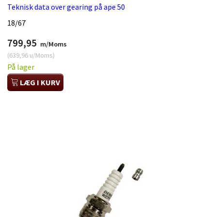
Teknisk data over gearing på ape 50
18/67
799,95
m/Moms
(
639,96
u/Moms
)
På lager
LÆG I KURV