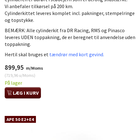
Vi anbefaler tilkørsel på 200 km.
Cylinderkittet leveres komplet incl. pakninger, stempelringe
og topstykke.
BEMÆRK: Alle cylinderkit fra DR Racing, RMS og Pinasco
leveres UDEN toppakning, de er beregnet til anvendelse uden
toppakning.
Hertil skal bruges et
tændrør med kort gevind.
899,95
m/Moms
(
719,96
u/Moms
)
På lager
LÆG I KURV
APE 50 E2+E4