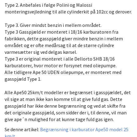
Type 2. Anbefales i følge Polini og Malossi
monteringsvejledning til alle cylinderkit på 102cc og derover.
Type 3. Giver mindst benzin i mellem området.
Type 3 Gasspjæld er monteret i 18/16 karburatoren fra
fabrikken, dette gasspjæld giver mindre benzin i mellem
området og er ofte medårsag til at de større cylindre
varmesætter sig ved delgas kørsel.
Type 3 er original monteret i alle Dellorto SHB 18/16
karburatorer, hvor motor er forsynet med oliepumpe.
Alle tidligere Ape 50 UDEN oliepumpe, er monteret med
gasspjæld Type 1.
Alle Ape50 25km/t modeller er begrænset i gasspjældet, det
vil sige at man ikke kan komme til at give fuld gas. Dette
gasspjæld har ikke denne begrænsning og ved at skifte fra
det originale gasspjæld, som sidder der i, til denne, vil man
give ape´n mulighed for at kunne tage fuld gas igen.
Se denne artikel:
Begrænsning i karburator Ape50 model 25
km/t