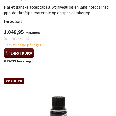
Har et ganske acceptabelt lydniveau og en lang holdbarhed
pga. det kraftige materiale og en special lakering.
Farve: Sort.
1.048,95
m/Moms
(
839,16
u/Moms
)
1 stk tilbage på lager
LÆG I KURV
GRATIS levering!
POPULÆR