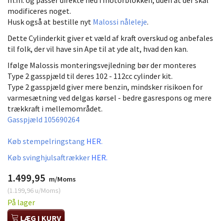
m.m. og passer direkte ned i motorblokken, uden at der skal
modificeres noget.
Husk også at bestille nyt
Malossi nåleleje
.
Dette Cylinderkit giver et væld af kraft overskud og anbefales
til folk, der vil have sin Ape til at yde alt, hvad den kan.
Ifølge Malossis monteringsvejledning bør der monteres
Type 2 gasspjæld til deres 102 - 112cc cylinder kit.
Type 2 gasspjæld giver mere benzin, mindsker risikoen for
varmesætning ved delgas kørsel - bedre gasrespons og mere
trækkraft i mellemområdet.
Gasspjæld 105690264
Køb stempelringstang
HER
.
Køb svinghjulsaftrækker
HER.
1.499,95
m/Moms
(
1.199,96
u/Moms
)
På lager
LÆG I KURV