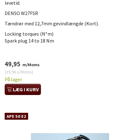
levetid.
DENSO W27FSR
Tændrør med 12,7mm gevindlængde (Kort).
Locking torques (N*m)
Spark plug 14 to 18 Nm
49,95
m/Moms
(
39,96
u/Moms
)
På lager
LÆG I KURV
APE 50 E2