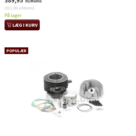
389,95
m/Moms
(
311,96
u/Moms
)
På lager
LÆG I KURV
POPULÆR