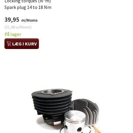
Locking torques (N*m)
Spark plug 14 to 18 Nm
39,95
m/Moms
(
31,96
u/Moms
)
På lager
LÆG I KURV