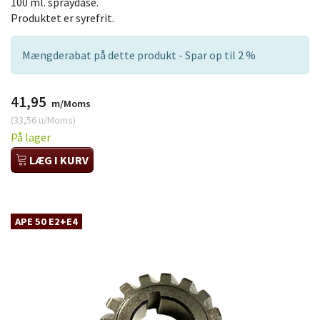
100 ml. spraydåse.
Produktet er syrefrit.
Mængderabat på dette produkt - Spar op til 2 %
41,95
m/Moms
(
33,56
u/Moms
)
På lager
LÆG I KURV
APE 50 E2+E4