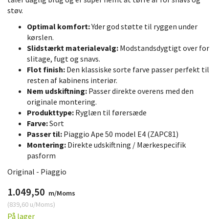
støv.
Optimal komfort:
Yder god støtte til ryggen under
kørslen.
Slidstærkt materialevalg:
Modstandsdygtigt over for
slitage, fugt og snavs.
Flot finish:
Den klassiske sorte farve passer perfekt til
resten af kabinens interiør.
Nem udskiftning:
Passer direkte overens med den
originale montering.
Produkttype:
Ryglæn til førersæde
Farve:
Sort
Passer til:
Piaggio Ape 50 model E4 (ZAPC81)
Montering:
Direkte udskiftning / Mærkespecifik
pasform
Original - Piaggio
1.049,50
m/Moms
(
839,60
u/Moms
)
På lager