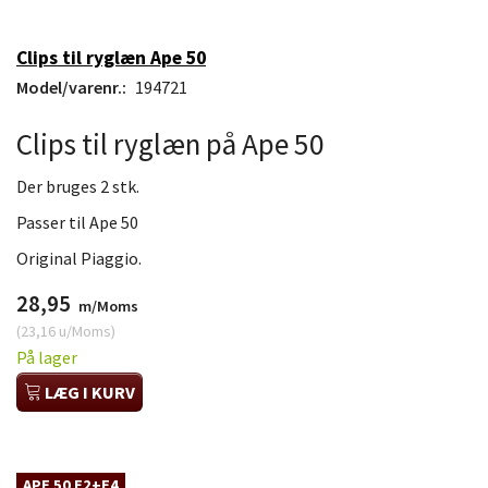
Clips til ryglæn Ape 50
Model/varenr.:
194721
Clips til ryglæn på Ape 50
Der bruges 2 stk.
Passer til Ape 50
Original Piaggio.
28,95
m/Moms
(
23,16
u/Moms
)
På lager
LÆG I KURV
APE 50 E2+E4