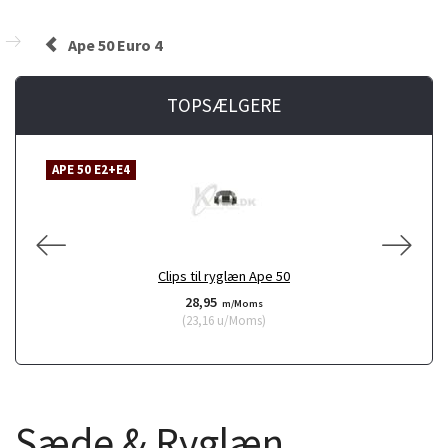
Ape 50 Euro 4
TOPSÆLGERE
APE 50 E2+E4
A
Clips til ryglæn Ape 50
28,95
m/Moms
(
23,16
u/Moms
)
Sæde & Ryglæn