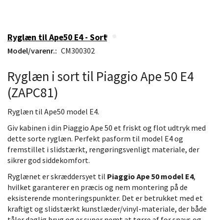
Ryglæn til Ape50 E4 - Sort
Model/varenr.:
CM300302
Ryglæn i sort til Piaggio Ape 50 E4
(ZAPC81)
Ryglæn til Ape50 model E4.
Giv kabinen i din Piaggio Ape 50 et friskt og flot udtryk med
dette sorte ryglæn. Perfekt pasform til model E4 og
fremstillet i slidstærkt, rengøringsvenligt materiale, der
sikrer god siddekomfort.
Ryglænet er skræddersyet til
Piaggio Ape 50 model E4
,
hvilket garanterer en præcis og nem montering på de
eksisterende monteringspunkter. Det er betrukket med et
kraftigt og slidstærkt kunstlæder/vinyl-materiale, der både
tåler daglig brug og er super nemt at tørre af for snavs og