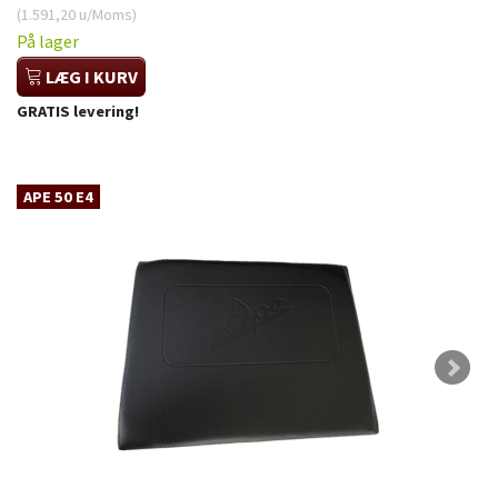
(
1.591,20
u/Moms
)
På lager
LÆG I KURV
GRATIS levering!
APE 50 E4