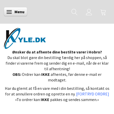
Menu
Skifte navigation
Ønsker du at afhente dine bestilte varer i Hobro?
Du skal blot gøre din bestilling færdig her på shoppen, så
finder vi varerne frem og sender dig en e-mail, når de er klar
til afhentning!
OBS:
Ordrer kan
IKKE
afhentes, før denne e-mail er
modtaget.
Har du glemt at få en vare med i din bestilling, så kontakt os
for at annullere ordren og oprette en ny.
[FORTRYD ORDRE]
»To ordrer kan
IKKE
pakkes og sendes sammen.«