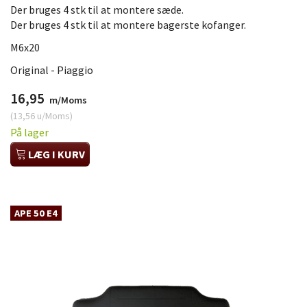
Der bruges 4 stk til at montere sæde.
Der bruges 4 stk til at montere bagerste kofanger.
M6x20
Original - Piaggio
16,95
m/Moms
(
13,56
u/Moms
)
På lager
LÆG I KURV
APE 50 E4