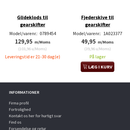
Glideklods til
Fjederskive til
gearskifter
gearskifter
Model/varenr.:
0789454
Model/varenr.:
1A023377
129,95
49,95
m/Moms
m/Moms
(
103,96
u/Moms
)
(
39,96
u/Moms
)
Leveringstid er 21-30 dag(e)
På lager
LÆG I KURV
INFORMATIONER
Firma profil
Fortrolighed
Kontakt os her for hurtigt svar
Find os
Forsendelse og retur