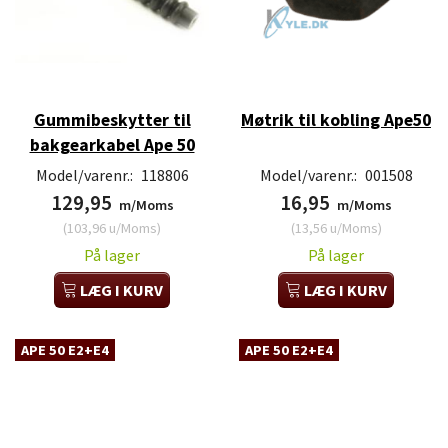
Gummibeskytter til
Møtrik til kobling Ape50
bakgearkabel Ape 50
Model/varenr.:
118806
Model/varenr.:
001508
129,95
16,95
m/Moms
m/Moms
(
103,96
u/Moms
)
(
13,56
u/Moms
)
På lager
På lager
LÆG I KURV
LÆG I KURV
APE 50 E2+E4
APE 50 E2+E4