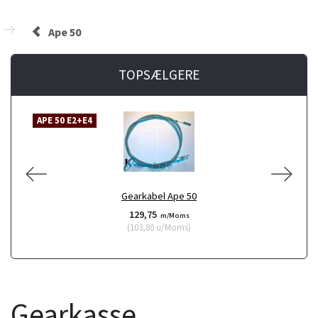
Ape 50
TOPSÆLGERE
APE 50 E2+E4
A
Gearkabel Ape 50
129,75
m/Moms
(
103,80
u/Moms
)
Gearkasse