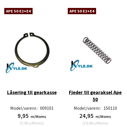
APE 50 E2+E4
APE 50 E2+E4
Låsering til gearkasse
Fjeder til gearaksel Ape
50
Model/varenr.:
009101
Model/varenr.:
150110
9,95
24,95
m/Moms
m/Moms
(
7,96
u/Moms
)
(
19,96
u/Moms
)