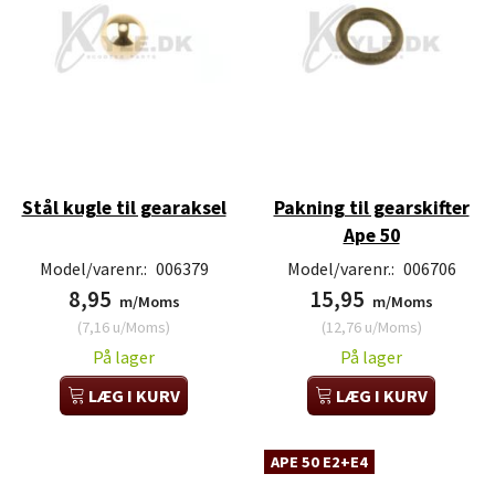
Stål kugle til gearaksel
Pakning til gearskifter
Ape 50
Model/varenr.:
006379
Model/varenr.:
006706
8,95
15,95
m/Moms
m/Moms
(
7,16
u/Moms
)
(
12,76
u/Moms
)
På lager
På lager
LÆG I KURV
LÆG I KURV
APE 50 E2+E4