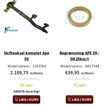
Skifteaksel komplet Ape
Begrænsning APE 50 -
50
DK25km/t
Model/varenr.:
1163764
Model/varenr.:
B017344
2.189,75
639,95
m/Moms
m/Moms
(
1.751,80
u/Moms
)
(
511,96
u/Moms
)
På lager
På lager
GRATIS levering!
LÆG I KURV
LÆG I KURV