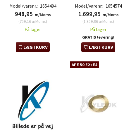
Model/varenr.:
1654494
Model/varenr.:
1654574
948,95
1.699,95
m/Moms
m/Moms
(
759,16
u/Moms
)
(
1.359,96
u/Moms
)
På lager
På lager
GRATIS levering!
LÆG I KURV
LÆG I KURV
APE 50 E2+E4