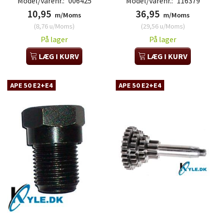
Model/varenr.:
006425
Model/varenr.:
116379
10,95
36,95
m/Moms
m/Moms
(
8,76
u/Moms
)
(
29,56
u/Moms
)
På lager
På lager
LÆG I KURV
LÆG I KURV
APE 50 E2+E4
APE 50 E2+E4