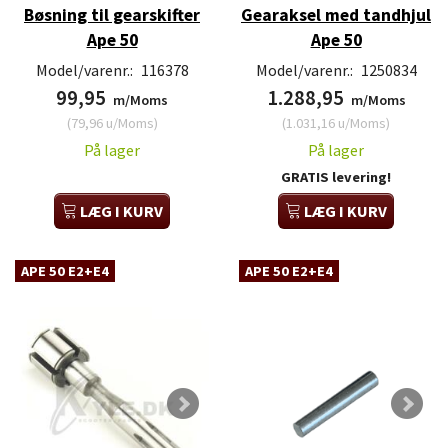
Bøsning til gearskifter
Gearaksel med tandhjul
Ape 50
Ape 50
Model/varenr.:
116378
Model/varenr.:
1250834
99,95
1.288,95
m/Moms
m/Moms
(
79,96
u/Moms
)
(
1.031,16
u/Moms
)
På lager
På lager
GRATIS levering!
LÆG I KURV
LÆG I KURV
APE 50 E2+E4
APE 50 E2+E4