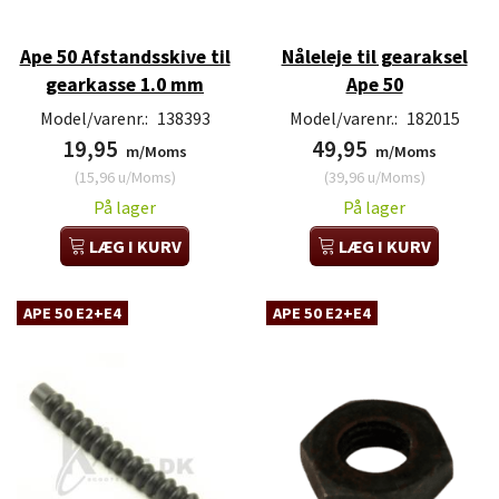
Ape 50 Afstandsskive til
Nåleleje til gearaksel
gearkasse 1.0 mm
Ape 50
Model/varenr.:
138393
Model/varenr.:
182015
19,95
49,95
m/Moms
m/Moms
(
15,96
u/Moms
)
(
39,96
u/Moms
)
På lager
På lager
LÆG I KURV
LÆG I KURV
APE 50 E2+E4
APE 50 E2+E4