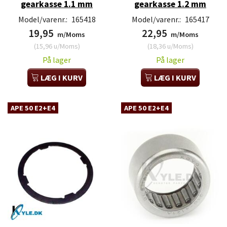
gearkasse 1.1 mm
gearkasse 1.2 mm
Model/varenr.:
165418
Model/varenr.:
165417
19,95
22,95
m/Moms
m/Moms
(
15,96
u/Moms
)
(
18,36
u/Moms
)
På lager
På lager
LÆG I KURV
LÆG I KURV
APE 50 E2+E4
APE 50 E2+E4