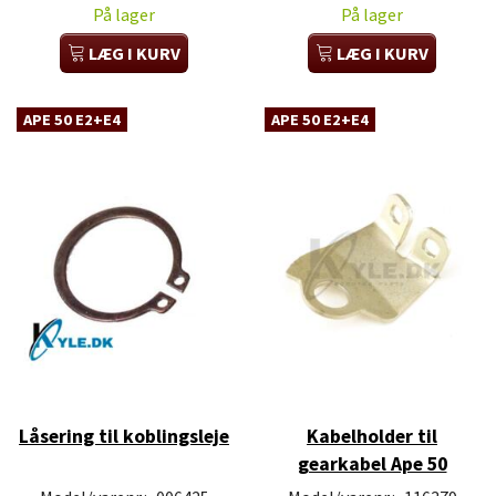
På lager
På lager
LÆG I KURV
LÆG I KURV
APE 50 E2+E4
APE 50 E2+E4
Låsering til koblingsleje
Kabelholder til
gearkabel Ape 50