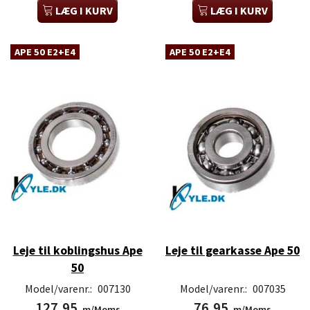
LÆG I KURV
LÆG I KURV
APE 50 E2+E4
APE 50 E2+E4
Leje til koblingshus Ape
Leje til gearkasse Ape 50
50
Model/varenr.:
007130
Model/varenr.:
007035
127,95
76,95
m/Moms
m/Moms