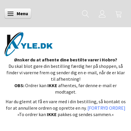
Menu
Skifte navigation
Ønsker du at afhente dine bestilte varer i Hobro?
Du skal blot gøre din bestilling færdig her på shoppen, så
finder vi varerne frem og sender dig en e-mail, når de er klar
til afhentning!
OBS:
Ordrer kan
IKKE
afhentes, før denne e-mail er
modtaget.
Har du glemt at få en vare med i din bestilling, så kontakt os
for at annullere ordren og oprette en ny.
[FORTRYD ORDRE]
»To ordrer kan
IKKE
pakkes og sendes sammen.«