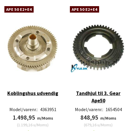
APE 50 E2+E4
APE 50 E2+E4
Koblingshus udvendig
Tandhjul til 3. Gear
Ape50
Model/varenr.:
4363951
Model/varenr.:
1654504
1.498,95
848,95
m/Moms
m/Moms
(
1.199,16
u/Moms
)
(
679,16
u/Moms
)