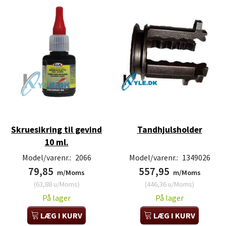
Skruesikring til gevind
Tandhjulsholder
10 ml.
Model/varenr.:
2066
Model/varenr.:
1349026
79,85
557,95
m/Moms
m/Moms
(
63,88
u/Moms
)
(
446,36
u/Moms
)
På lager
På lager
LÆG I KURV
LÆG I KURV