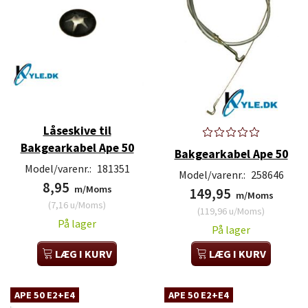
Låseskive til
Bakgearkabel Ape 50
Bakgearkabel Ape 50
Model/varenr.:
181351
Model/varenr.:
258646
8,95
m/Moms
149,95
m/Moms
(
7,16
u/Moms
)
(
119,96
u/Moms
)
På lager
På lager
LÆG I KURV
LÆG I KURV
APE 50 E2+E4
APE 50 E2+E4