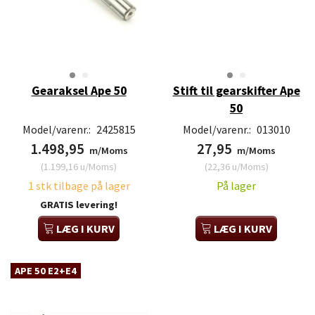
Gearaksel Ape 50
Stift til gearskifter Ape
50
Model/varenr.:
2425815
Model/varenr.:
013010
1.498,95
27,95
m/Moms
m/Moms
(
1.199,16
u/Moms
)
(
22,36
u/Moms
)
1 stk tilbage på lager
På lager
GRATIS levering!
LÆG I KURV
LÆG I KURV
APE 50 E2+E4