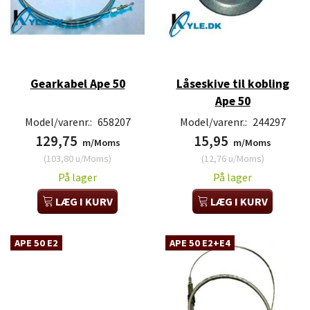
Gearkabel Ape 50
Låseskive til kobling
Ape 50
Model/varenr.:
658207
Model/varenr.:
244297
129,75
15,95
m/Moms
m/Moms
(
103,80
u/Moms
)
(
12,76
u/Moms
)
På lager
På lager
LÆG I KURV
LÆG I KURV
APE 50 E2
APE 50 E2+E4