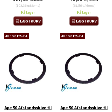
(
102,36
u/Moms
)
(
61,56
u/Moms
)
På lager
På lager
LÆG I KURV
LÆG I KURV
APE 50 E2+E4
APE 50 E2+E4
Ape 50 Afstandsskive til
Ape 50 Afstandsskive til