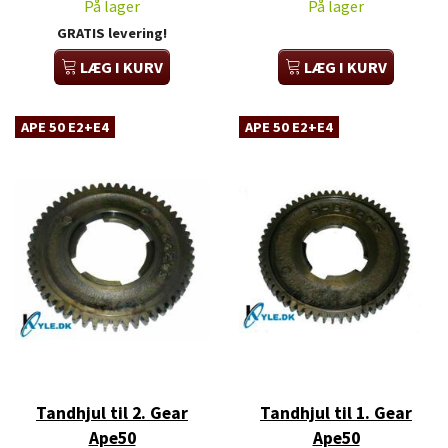
På lager
På lager
GRATIS levering!
LÆG I KURV
LÆG I KURV
APE 50 E2+E4
APE 50 E2+E4
Tandhjul til 2. Gear
Tandhjul til 1. Gear
Ape50
Ape50