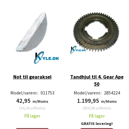
Not til gearaksel
Tandhjul til 4. Gear Ape
50
Model/varenr.:
011753
Model/varenr.:
2854224
42,95
1.199,95
m/Moms
m/Moms
(
34,36
u/Moms
)
(
959,96
u/Moms
)
På lager
På lager
GRATIS levering!