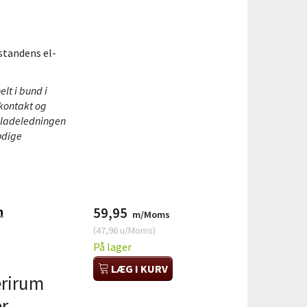
standens el-
elt i bund i
 kontakt og
e ladeledningen
ødige
h
59,95
m/Moms
(
47,96
u/Moms
)
På lager
LÆG I KURV
erirum
r