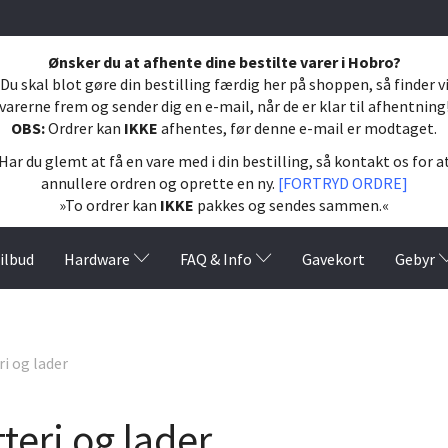
Ønsker du at afhente dine bestilte varer i Hobro?
Du skal blot gøre din bestilling færdig her på shoppen, så finder v
varerne frem og sender dig en e-mail, når de er klar til afhentning
OBS:
Ordrer kan
IKKE
afhentes, før denne e-mail er modtaget.
Har du glemt at få en vare med i din bestilling, så kontakt os for a
annullere ordren og oprette en ny.
[FORTRYD ORDRE]
»To ordrer kan
IKKE
pakkes og sendes sammen.«
ilbud
Hardware
FAQ & Info
Gavekort
Gebyr
i og lader
teri og lader