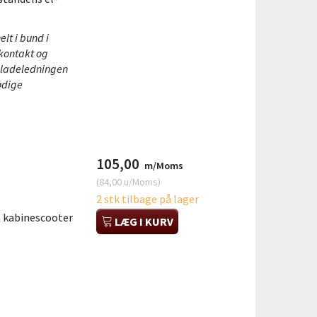
elt i bund i
 kontakt og
e ladeledningen
ødige
105,00
m/Moms
(
84,00
u/Moms
)
2 stk tilbage på lager
h kabinescooter
LÆG I KURV