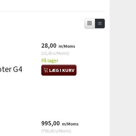
28,00
m/Moms
(
22,40
u/Moms
)
På lager
ter G4
LÆG I KURV
995,00
m/Moms
(
796,00
u/Moms
)