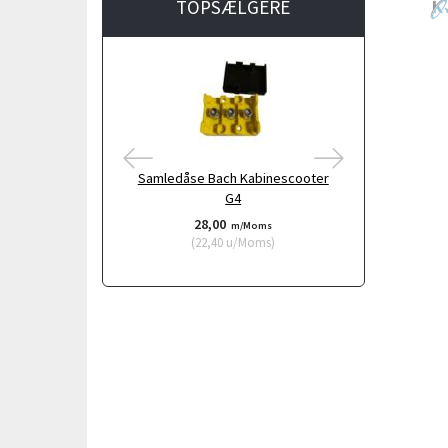
TOPSÆLGERE
Samledåse Bach Kabinescooter
Ladelednin
G4
28,00
995
m/Moms
(
22,40
u/Moms
)
(
796,