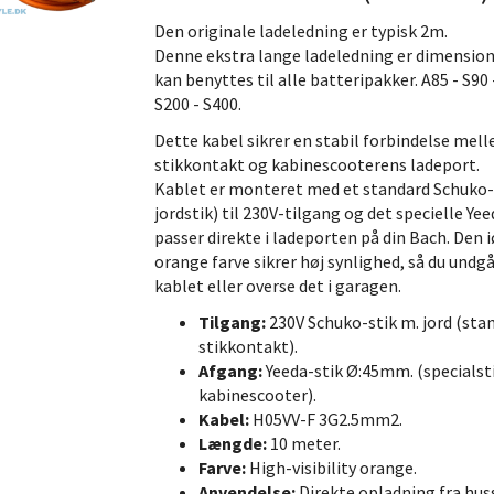
Den originale ladeledning er typisk 2m.
Denne ekstra lange ladeledning er dimension
kan benyttes til alle batteripakker. A85 - S90 
S200 - S400.
Dette kabel sikrer en stabil forbindelse mell
stikkontakt og kabinescooterens ladeport.
Kablet er monteret med et standard Schuko-
g Yeeda 5 Meter
Afdækning til forreste batterirum
Ladeledn
jordstik) til 230V-tilgang og det specielle Ye
Bach Kabinescooter
passer direkte i ladeporten på din Bach. Den 
,00
59,95
1.
m/Moms
m/Moms
orange farve sikrer høj synlighed, så du undgå
00
u/Moms
)
(
47,96
u/Moms
)
(
1.1
kablet eller overse det i garagen.
Tilgang:
230V Schuko-stik m. jord (sta
stikkontakt).
Afgang:
Yeeda-stik Ø:45mm. (specialsti
kabinescooter).
Kabel:
H05VV-F 3G2.5mm2.
Længde:
10 meter.
Farve:
High-visibility orange.
Anvendelse:
Direkte opladning fra hus