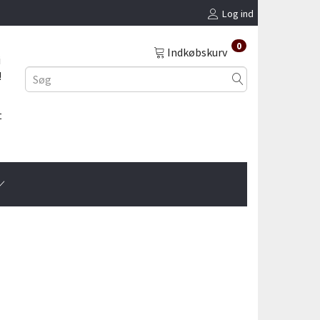
Log ind
0
Indkøbskurv
i
!
t