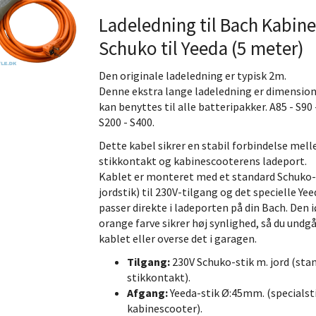
Ladeledning til Bach Kabin
Schuko til Yeeda (5 meter)
Den originale ladeledning er typisk 2m.
Denne ekstra lange ladeledning er dimension
kan benyttes til alle batteripakker. A85 - S90 
S200 - S400.
Dette kabel sikrer en stabil forbindelse mell
stikkontakt og kabinescooterens ladeport.
Kablet er monteret med et standard Schuko-
jordstik) til 230V-tilgang og det specielle Ye
passer direkte i ladeporten på din Bach. Den 
orange farve sikrer høj synlighed, så du undgå
kablet eller overse det i garagen.
Tilgang:
230V Schuko-stik m. jord (sta
stikkontakt).
Afgang:
Yeeda-stik Ø:45mm. (specialsti
kabinescooter).