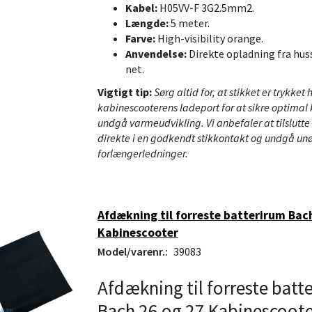
Kabel:
H05VV-F 3G2.5mm2.
Længde:
5 meter.
Farve:
High-visibility orange.
Anvendelse:
Direkte opladning fra hus
net.
Vigtigt tip:
Sørg altid for, at stikket er trykket h
kabinescooterens ladeport for at sikre optimal
undgå varmeudvikling. Vi anbefaler at tilslutt
direkte i en godkendt stikkontakt og undgå un
forlængerledninger.
Afdækning til forreste batterirum Bac
Kabinescooter
Model/varenr.:
39083
Afdækning til forreste batt
Bach 26 og 27 Kabinescoote