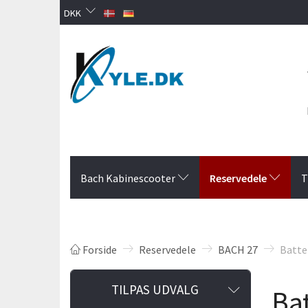
DKK
Reservedele
Bach Kabinescooter
T
Forside
Reservedele
BACH 27
Batter
Skifte
TILPAS UDVALG
Bat
filter