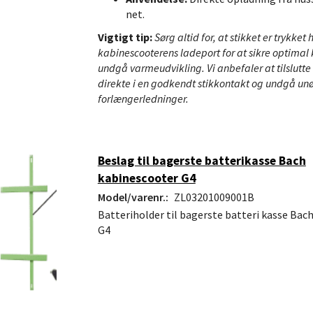
net.
Vigtigt tip:
Sørg altid for, at stikket er trykket h
kabinescooterens ladeport for at sikre optimal
undgå varmeudvikling. Vi anbefaler at tilslutt
direkte i en godkendt stikkontakt og undgå un
forlængerledninger.
Beslag til bagerste batterikasse Bach
kabinescooter G4
Model/varenr.:
ZL03201009001B
Batteriholder til bagerste batteri kasse Bac
G4