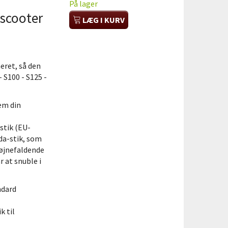
På lager
escooter
LÆG I KURV
eret, så den
- S100 - S125 -
em din
stik (EU-
eda-stik, som
iøjnefaldende
r at snuble i
ndard
k til