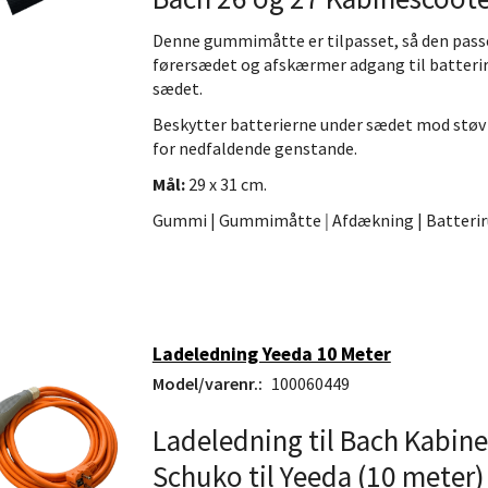
Denne gummimåtte er tilpasset, så den pass
førersædet og afskærmer adgang til batter
sædet.
Beskytter batterierne under sædet mod støv
for nedfaldende genstande.
Mål:
29 x 31 cm.
Gummi | Gummimåtte
|
Afdækning | Batteri
Ladeledning Yeeda 10 Meter
Model/varenr.:
100060449
Ladeledning til Bach Kabin
Schuko til Yeeda (10 meter)