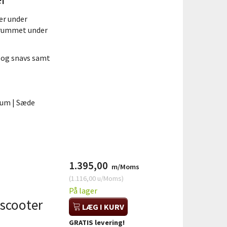
er under
irummet under
 og snavs samt
rum | Sæde
1.395,00
m/Moms
(
1.116,00
u/Moms
)
På lager
escooter
LÆG I KURV
GRATIS levering!