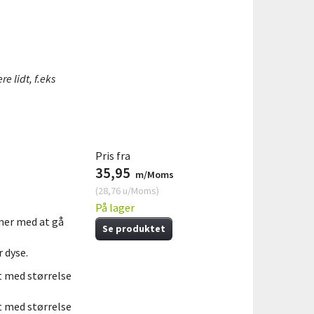
e lidt, f.eks
Pris fra
35,95
m/Moms
(
28,76
u/Moms
)
På lager
mer med at gå
Se produktet
 dyse.
 med størrelse
 med størrelse