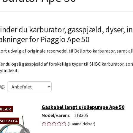
finder du karburator, gasspjæld, dyser, i
akninger for Piaggio Ape 50
stort udvalg af originale reservedel til Dellorto karburator, samt 
der du også gasspjæld af forskellige typer til SHBC karburator, so
ylindekit.
ng:
Gaskabel langt u/oliepumpe Ape 50
ULÆR
Model/varenr.:
118305
50 E2+E4
1
anmeldelser