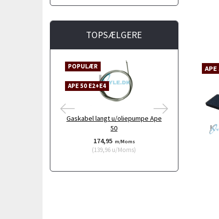
TOPSÆLGERE
POPULÆR
APE 50 E2+E4
APE 
APE 50 E2+E4
Gaskabel langt u/oliepumpe Ape
Luftfilte
50
174,95
9,
m/Moms
(
139,96
u/Moms
)
(
7,9