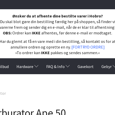
Ønsker du at afhente dine bestilte varer i Hobro?
Du skal blot gøre din bestilling færdig her på shoppen, så finder v
varerne frem og sender dig en e-mail, når de er klar til afhentning
OBS:
Ordrer kan
IKKE
afhentes, før denne e-mail er modtaget.
Har du glemt at få en vare med i din bestilling, så kontakt os for a
annullere ordren og oprette en ny.
[FORTRYD ORDRE]
»To ordrer kan
IKKE
pakkes og sendes sammen.«
ilbud
Hardware
FAQ & Info
Gavekort
Gebyr
tor
rburator Ape 50