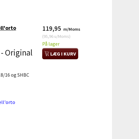
ll'orto
119,95
m/Moms
(
95,96
u/Moms
)
På lager
 Original
LÆG I KURV
 18/16 og SHBC
ll'orto