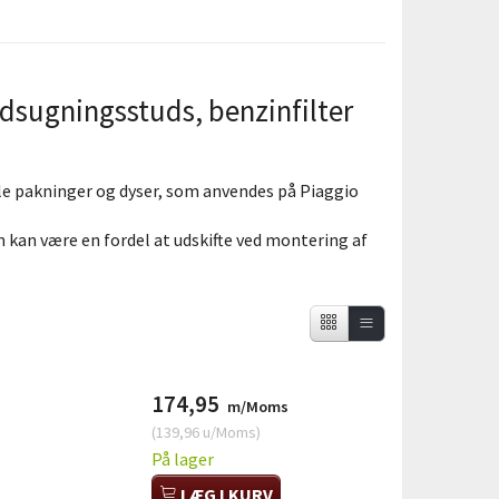
ndsugningsstuds, benzinfilter
alle pakninger og dyser, som anvendes på Piaggio
m kan være en fordel at udskifte ved montering af
174,95
m/Moms
(
139,96
u/Moms
)
På lager
LÆG I KURV