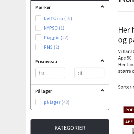
Mærker
Dell'Orto
(
19
)
Her 
NYPSO
(
1
)
Piaggio
(
22
)
og p
RMS
(
2
)
Vi har 
Ape 50.
Prisniveau
Her fin
større c
Sorteri
På lager
på lager
(
43
)
POP
APE 
KATEGORIER