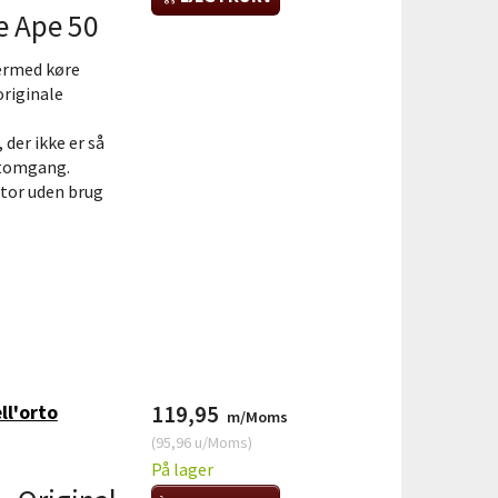
e Ape 50
dermed køre
originale
der ikke er så
l tomgang.
ator uden brug
ll'orto
119,95
m/Moms
(
95,96
u/Moms
)
På lager