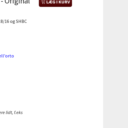
 Original
LÆG I KURV
 18/16 og SHBC
ll'orto
e lidt, f.eks