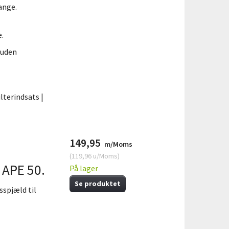
ange.
e.
(uden
ilterindsats |
149,95
m/Moms
(
119,96
u/Moms
)
 APE 50.
På lager
Se produktet
sspjæld til