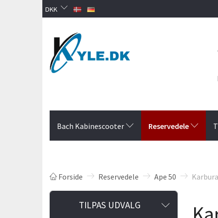
DKK
Reservedele
Bach Kabinescooter
T
Forside
Reservedele
Ape 50
Karbura
Skifte
TILPAS UDVALG
Ka
filter