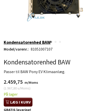
Kondensatorenhed BAW
Model/varenr.:
81051007107
Kondensatorenhed BAW
Passer til BAW Pony EV Klimaanlæg.
2.459,75
m/Moms
(
1.967,80
u/Moms
)
På lager
LÆG I KURV
GRATIS levering!