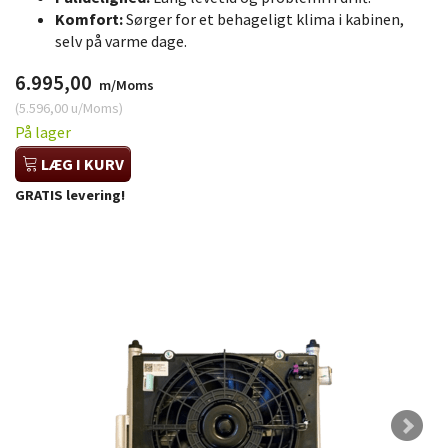
Komfort:
Sørger for et behageligt klima i kabinen,
selv på varme dage.
6.995,00
m/Moms
(
5.596,00
u/Moms
)
På lager
LÆG I KURV
GRATIS levering!