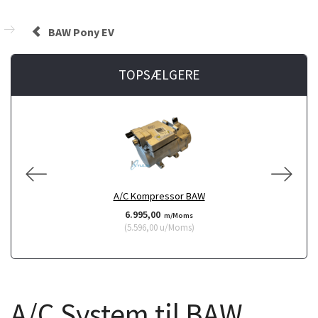
BAW Pony EV
TOPSÆLGERE
A/C Kompressor BAW
6.995,00
m/Moms
(
5.596,00
u/Moms
)
A/C System til BAW