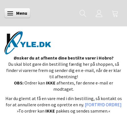
Menu
Skifte navigation
Ønsker du at afhente dine bestilte varer i Hobro?
Du skal blot gøre din bestilling færdig her på shoppen, så
finder vi varerne frem og sender dig en e-mail, når de er klar
til afhentning!
OBS:
Ordrer kan
IKKE
afhentes, før denne e-mail er
modtaget.
Har du glemt at få en vare med i din bestilling, så kontakt os
for at annullere ordren og oprette en ny.
[FORTRYD ORDRE]
»To ordrer kan
IKKE
pakkes og sendes sammen.«