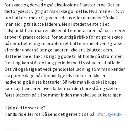
for skade og derved også eksplosion af batterierne. Det er
derfor yderst vigtig at man ikke gør dette. Hvis man er i tvivl
om batterierne er 0 grader celcius eller der under. Så skal
man aldrig tilslutte laderen. Men i stedet vente til et
tidspunkt hvor man er sikker at temperaturen på batterieren
er over 0 grader celcius. for at undgå risiko for at gøre skade
på dem. Det er ingen problem et batterierne bliver 0 grader
eller der under så længe laderen ikke er tilsluttet dem.
Batterierne er faktisk rigtig gode til at holde på strømmen i
frost og kan stå i en lang periode med frost uden at aflade.
Det vil også sige at vedligeholdelse ladning som man kender
fra gamle dage på almindelige bly batterier ikke er
nødvendig på disse batterier. Så hvis man ikke skal bruge
køretøjet vinteren over. lader man den bare stå. og sætter
først laderen på til sommer inden man skal ud at køre igen.
Hjalp dette svar dig?
Har du ris eller ros. Så send det gerne til os på
info@kyle.dk
_______