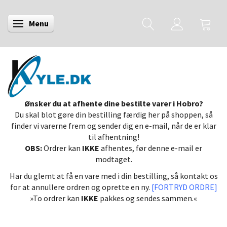
Menu
Skifte navigation
Ønsker du at afhente dine bestilte varer i Hobro?
Du skal blot gøre din bestilling færdig her på shoppen, så
finder vi varerne frem og sender dig en e-mail, når de er klar
til afhentning!
OBS:
Ordrer kan
IKKE
afhentes, før denne e-mail er
modtaget.
Har du glemt at få en vare med i din bestilling, så kontakt os
for at annullere ordren og oprette en ny.
[FORTRYD ORDRE]
»To ordrer kan
IKKE
pakkes og sendes sammen.«