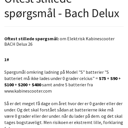
spørgsmål - Bach Delux
Oftest stillede spørgsmål:
om Elektrisk Kabinescooter
BACH Delux 26
1#
Spørgsmål omkring ladning på Model "S" batterier "S
batteriet må ikke lades under 0 grader celcius" =
S75
+
S90
+
S100
+
S200
+
S400
samt andre S batterier fra
www.kabinescooter.com
Så er det meget få dage om året hvor der er 0 garder eller der
under. Og det skal forstået sådan at batterierne ikke må
være 0 grader eller der under. når du lader på dem. og det skal
tages bogstaveligt. Men risikoen er ekstremt lille, forklaring