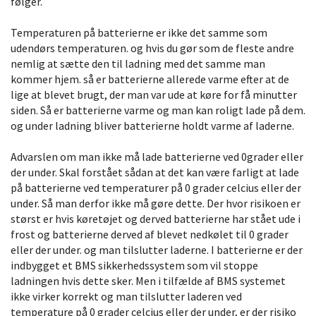
følger.
Temperaturen på batterierne er ikke det samme som
udendørs temperaturen. og hvis du gør som de fleste andre
nemlig at sætte den til ladning med det samme man
kommer hjem. så er batterierne allerede varme efter at de
lige at blevet brugt, der man var ude at køre for få minutter
siden. Så er batterierne varme og man kan roligt lade på dem.
og under ladning bliver batterierne holdt varme af laderne.
Advarslen om man ikke må lade batterierne ved 0grader eller
der under. Skal forstået sådan at det kan være farligt at lade
på batterierne ved temperaturer på 0 grader celcius eller der
under. Så man derfor ikke må gøre dette. Der hvor risikoen er
størst er hvis køretøjet og derved batterierne har stået ude i
frost og batterierne derved af blevet nedkølet til 0 grader
eller der under. og man tilslutter laderne. I batterierne er der
indbygget et BMS sikkerhedssystem som vil stoppe
ladningen hvis dette sker. Men i tilfælde af BMS systemet
ikke virker korrekt og man tilslutter laderen ved
temperature på 0 grader celcius eller der under, er der risiko