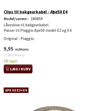
Clips til bakgearkabel - Ape50 E4
Model/varenr.:
180859
Låseskive til bakgearkabel.
Passer til Piaggio Ape50 model E2 og E4.
Original - Piaggio.
9,95
m/Moms
(
7,96
u/Moms
)
På lager
LÆG I KURV
APE 50 E2+E4