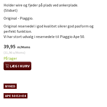
Holder wire og fjeder på plads ved ankerplade.
(Slidset)
Original - Piaggio.
Original reservedel i god kvalitet sikrer god pasform og
perfekt funktion.
Vi har stort udvalg i reservedele til Piaggio Ape 50.
39,95
m/Moms
(
31,96
u/Moms
)
På lager
LÆG I KURV
NYHED
APE 50 E2+E4