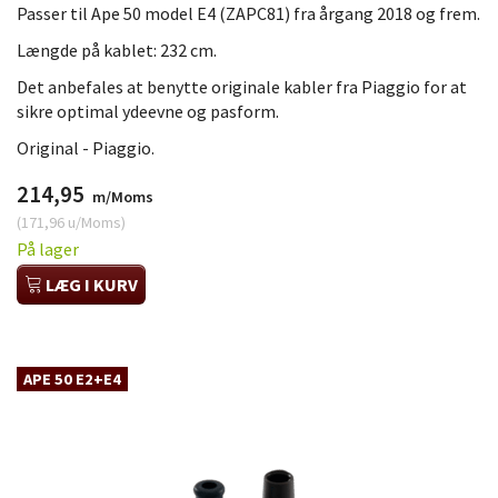
Passer til Ape 50 model E4 (ZAPC81) fra årgang 2018 og frem.
Længde på kablet: 232 cm.
Det anbefales at benytte originale kabler fra Piaggio for at
sikre optimal ydeevne og pasform.
Original - Piaggio.
214,95
m/Moms
(
171,96
u/Moms
)
På lager
LÆG I KURV
APE 50 E2+E4