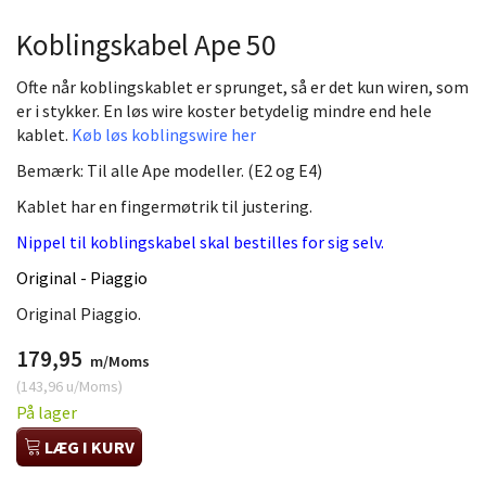
Koblingskabel Ape 50
Ofte når koblingskablet er sprunget, så er det kun wiren, som
er i stykker. En løs wire koster betydelig mindre end hele
kablet.
Køb løs koblingswire her
Bemærk: Til alle Ape modeller. (E2 og E4)
Kablet har en fingermøtrik til justering.
Nippel til koblingskabel skal bestilles for sig selv.
Original - Piaggio
Original Piaggio.
179,95
m/Moms
(
143,96
u/Moms
)
På lager
LÆG I KURV