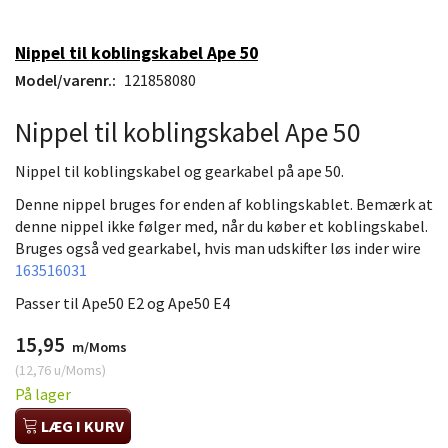
Nippel til koblingskabel Ape 50
Model/varenr.:
121858080
Nippel til koblingskabel Ape 50
Nippel til koblingskabel og gearkabel på ape 50.
Denne nippel bruges for enden af koblingskablet. Bemærk at
denne nippel ikke følger med, når du køber et koblingskabel.
Bruges også ved gearkabel, hvis man udskifter løs inder wire
163516031
Passer til Ape50 E2 og Ape50 E4
15,95
m/Moms
(
12,76
u/Moms
)
På lager
LÆG I KURV