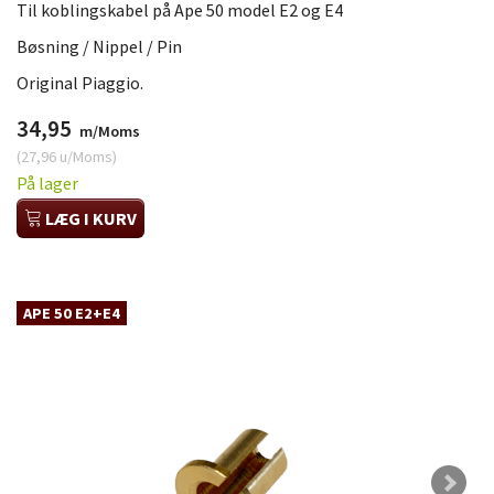
Til koblingskabel på Ape 50 model E2 og E4
Bøsning / Nippel / Pin
Original Piaggio.
34,95
m/Moms
(
27,96
u/Moms
)
På lager
LÆG I KURV
APE 50 E2+E4