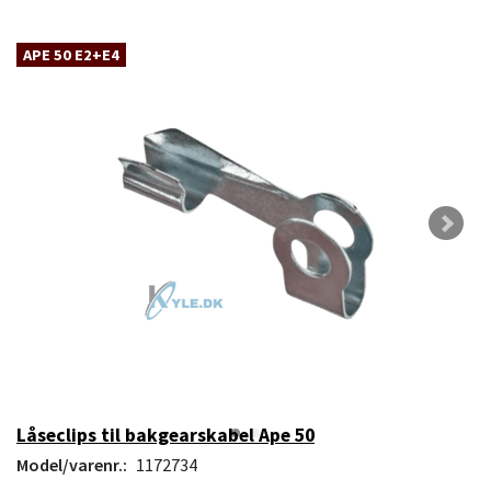
APE 50 E2+E4
Låseclips til bakgearskabel Ape 50
Model/varenr.:
1172734