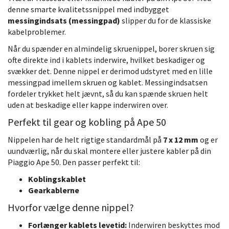
denne smarte kvalitetssnippel med indbygget
messingindsats (messingpad)
slipper du for de klassiske
kabelproblemer.
Når du spænder en almindelig skruenippel, borer skruen sig
ofte direkte ind i kablets inderwire, hvilket beskadiger og
svækker det. Denne nippel er derimod udstyret med en lille
messingpad imellem skruen og kablet. Messingindsatsen
fordeler trykket helt jævnt, så du kan spænde skruen helt
uden at beskadige eller kappe inderwiren over.
Perfekt til gear og kobling på Ape 50
Nippelen har de helt rigtige standardmål på
7 x 12 mm
og er
uundværlig, når du skal montere eller justere kabler på din
Piaggio Ape 50. Den passer perfekt til:
Koblingskablet
Gearkablerne
Hvorfor vælge denne nippel?
Forlænger kablets levetid:
Inderwiren beskyttes mod