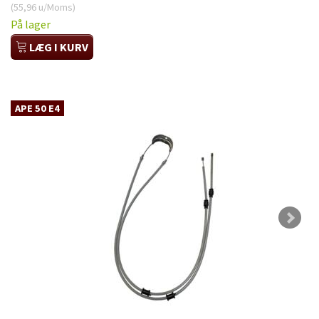
(
55,96
u/Moms
)
På lager
LÆG I KURV
APE 50 E4