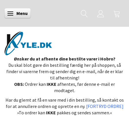
Menu
Skifte navigation
Ønsker du at afhente dine bestilte varer i Hobro?
Du skal blot gøre din bestilling færdig her på shoppen, så
finder vi varerne frem og sender dig en e-mail, når de er klar
til afhentning!
OBS:
Ordrer kan
IKKE
afhentes, før denne e-mail er
modtaget.
Har du glemt at få en vare med i din bestilling, så kontakt os
for at annullere ordren og oprette en ny.
[FORTRYD ORDRE]
»To ordrer kan
IKKE
pakkes og sendes sammen.«