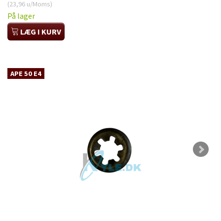
(
23,96
u/Moms
)
På lager
LÆG I KURV
APE 50 E4