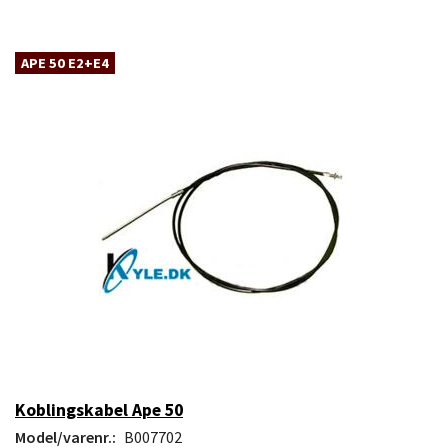
APE 50 E2+E4
Koblingskabel Ape 50
Model/varenr.:
B007702