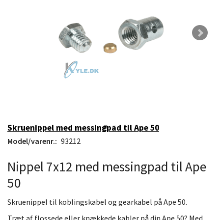
Skruenippel med messingpad til Ape 50
Model/varenr.:
93212
Nippel 7x12 med messingpad til Ape
50
Skruenippel til koblingskabel og gearkabel på Ape 50.
Træt af flossede eller knækkede kabler på din Ape 50? Med