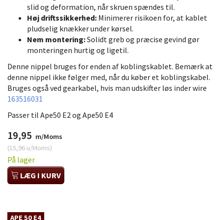
slid og deformation, når skruen spændes til.
Høj driftssikkerhed:
Minimerer risikoen for, at kablet
pludselig knækker under kørsel.
Nem montering:
Solidt greb og præcise gevind gør
monteringen hurtig og ligetil.
Denne nippel bruges for enden af koblingskablet. Bemærk at
denne nippel ikke følger med, når du køber et koblingskabel.
Bruges også ved gearkabel, hvis man udskifter løs inder wire
163516031
Passer til Ape50 E2 og Ape50 E4
19,95
m/Moms
(
15,96
u/Moms
)
På lager
LÆG I KURV
APE 50 E4