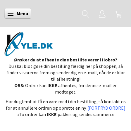
Menu
Skifte navigation
Ønsker du at afhente dine bestilte varer i Hobro?
Du skal blot gøre din bestilling færdig her på shoppen, så
finder vi varerne frem og sender dig en e-mail, når de er klar
til afhentning!
OBS:
Ordrer kan
IKKE
afhentes, før denne e-mail er
modtaget.
Har du glemt at få en vare med i din bestilling, så kontakt os
for at annullere ordren og oprette en ny.
[FORTRYD ORDRE]
»To ordrer kan
IKKE
pakkes og sendes sammen.«