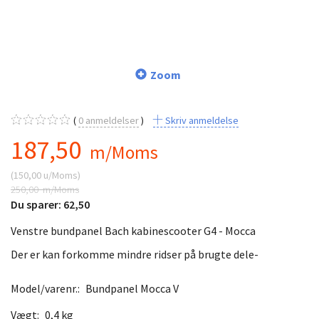
Zoom
0
anmeldelser
Skriv anmeldelse
187,50
m/Moms
(
150,00
u/Moms
)
250,00
m/Moms
Du sparer:
62,50
Venstre bundpanel Bach kabinescooter G4 - Mocca
Der er kan forkomme mindre ridser på brugte dele-
Model/varenr.:
Bundpanel Mocca V
Vægt:
0,4 kg