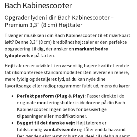
Bach Kabinescooter
Opgrader lyden i din Bach Kabinescooter –
Premium 3,3" (8 cm) Højttaler
Trænger musikken i din Bach Kabinescooter til et mærkbart
løft? Denne 3,3" (8 cm) bredbåndshøjttaler er den perfekte
opgradering til dig, der ønsker en
markant bedre
lydoplevelse
på farten.
Højttaleren er udviklet i en væsentlig højere kvalitet end de
fabriksmonterede standardmodeller. Den leverer en renere,
mere fyldig og detaljeret lyd, så du kan nyde dine
favoritsange eller radioprogrammer fuldt ud, mens du kører.
Perfekt pasform (Plug & Play):
Passer direkte i de
originale monteringshuller i sidedørene på din Bach
Kabinescooter. Ingen behov for besværlige
tilpasninger eller modifikationer.
Bygget til det danske vejr:
Højttaleren er
fuldstændig
vandafvisende
og tåler endda havvand.
Det gør den ekstremt robust og ideel til udebrug samt