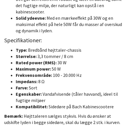
det fugtige miljø, der naturligt kan opstå i en
kabinescooter.
Solid ydeevne:
Med en mærkeeffekt på 30W og en
maksimal effekt på hele 50W får du masser af overskud
og dynamik i lyden.
Specifikationer:
Type:
Bredbånd højttaler-chassis
Størrelse:
3,3 tommer / 8 cm
Rated power (RMS):
30 W
Maximum power:
50 W
Frekvensområde:
100 - 20.000 Hz
Impedans:
8 Ω
Farve:
Sort
Egenskaber:
Vandafvisende (tåler havvand), ideel til
fugtige miljøer
Kompatibilitet:
Sidedøre på Bach Kabinescootere
Bemærk:
Højttaleren sælges stykvis. Hvis du ønsker at
udskifte lyden i begge sidedøre, skal du lægge 2 stk. i kurven.