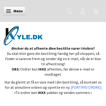
Menu
Skifte navigation
Ønsker du at afhente dine bestilte varer i Hobro?
Du skal blot gøre din bestilling færdig her på shoppen, så
finder vi varerne frem og sender dig en e-mail, når de er klar
til afhentning!
OBS:
Ordrer kan
IKKE
afhentes, før denne e-mail er
modtaget.
Har du glemt at få en vare med i din bestilling, så kontakt os
for at annullere ordren og oprette en ny.
[FORTRYD ORDRE]
»To ordrer kan
IKKE
pakkes og sendes sammen.«