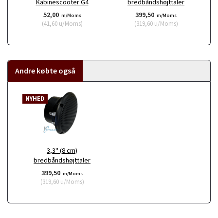
Kabinescooter G4
bredbåndshøjttaler
52,00
399,50
m/Moms
m/Moms
(
41,60
u/Moms
)
(
319,60
u/Moms
)
Andre købte også
NYHED
3,3" (8 cm)
bredbåndshøjttaler
399,50
m/Moms
(
319,60
u/Moms
)