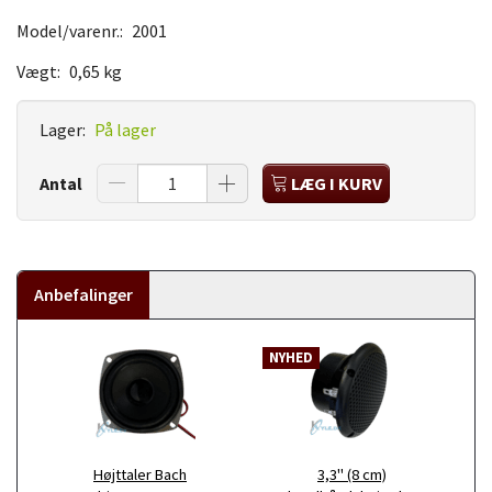
Model/varenr.:
2001
Vægt:
0,65 kg
Lager:
På lager
Antal
LÆG I KURV
Anbefalinger
NYHED
Højttaler Bach
3,3" (8 cm)