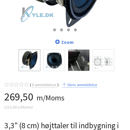
Zoom
0
anmeldelser
Skriv anmeldelse
269,50
m/Moms
(
215,60
u/Moms
)
3,3" (8 cm) højttaler til indbygning i