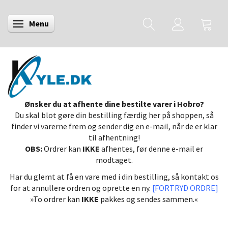
Menu
Skifte navigation
Ønsker du at afhente dine bestilte varer i Hobro?
Du skal blot gøre din bestilling færdig her på shoppen, så
finder vi varerne frem og sender dig en e-mail, når de er klar
til afhentning!
OBS:
Ordrer kan
IKKE
afhentes, før denne e-mail er
modtaget.
Har du glemt at få en vare med i din bestilling, så kontakt os
for at annullere ordren og oprette en ny.
[FORTRYD ORDRE]
»To ordrer kan
IKKE
pakkes og sendes sammen.«