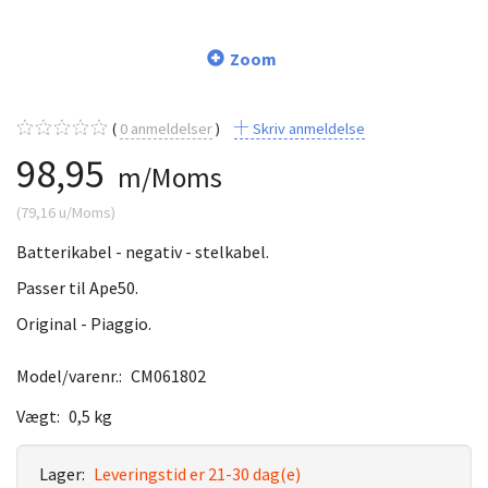
Zoom
0
anmeldelser
Skriv anmeldelse
98,95
m/Moms
(
79,16
u/Moms
)
Batterikabel - negativ - stelkabel.
Passer til Ape50.
Original - Piaggio.
Model/varenr.:
CM061802
Vægt:
0,5 kg
Lager:
Leveringstid er 21-30 dag(e)