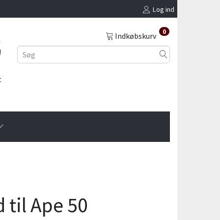
Log ind
0
Indkøbskurv
i
!
t
til Ape 50