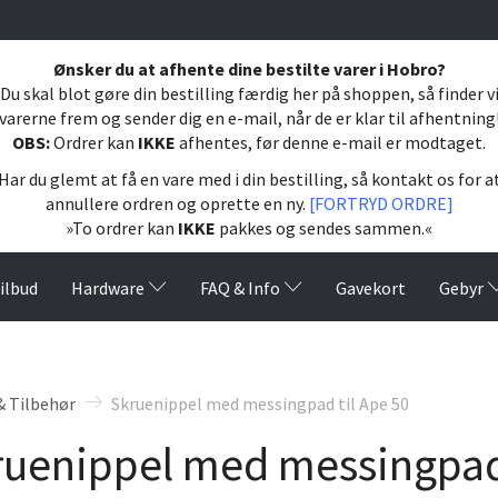
Ønsker du at afhente dine bestilte varer i Hobro?
Du skal blot gøre din bestilling færdig her på shoppen, så finder v
varerne frem og sender dig en e-mail, når de er klar til afhentning
OBS:
Ordrer kan
IKKE
afhentes, før denne e-mail er modtaget.
Har du glemt at få en vare med i din bestilling, så kontakt os for a
annullere ordren og oprette en ny.
[FORTRYD ORDRE]
»To ordrer kan
IKKE
pakkes og sendes sammen.«
ilbud
Hardware
FAQ & Info
Gavekort
Gebyr
& Tilbehør
Skruenippel med messingpad til Ape 50
ruenippel med messingpad 