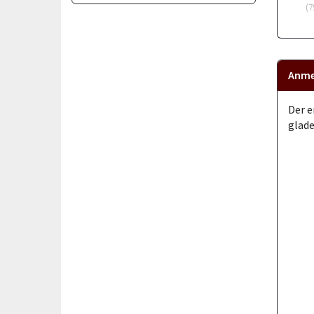
(
7
Anme
Der e
glade