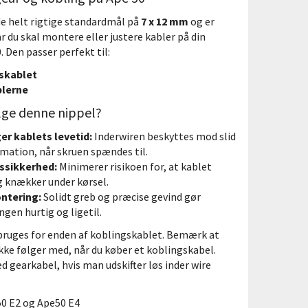
e helt rigtige standardmål på
7 x 12 mm
og er
r du skal montere eller justere kabler på din
. Den passer perfekt til:
skablet
lerne
lge denne nippel?
er kablets levetid:
Inderwiren beskyttes mod slid
mation, når skruen spændes til.
tssikkerhed:
Minimerer risikoen for, at kablet
g knækker under kørsel.
ntering:
Solidt greb og præcise gevind gør
gen hurtig og ligetil.
bruges for enden af koblingskablet. Bemærk at
kke følger med, når du køber et koblingskabel.
d gearkabel, hvis man udskifter løs inder wire
50 E2 og Ape50 E4