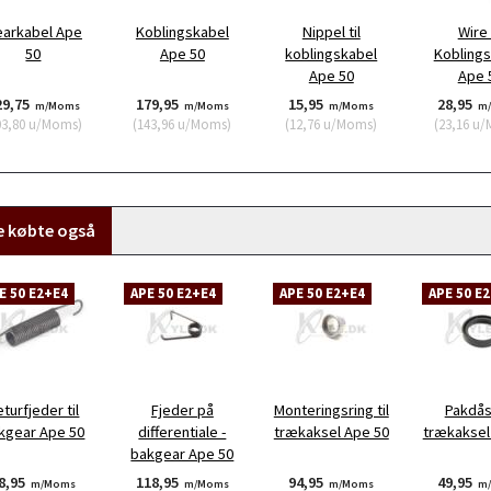
arkabel Ape
Koblingskabel
Nippel til
Wire 
50
Ape 50
koblingskabel
Koblings
Ape 50
Ape 
29,75
179,95
15,95
28,95
m/Moms
m/Moms
m/Moms
m
03,80
u/Moms
)
(
143,96
u/Moms
)
(
12,76
u/Moms
)
(
23,16
u/
e købte også
E 50 E2+E4
APE 50 E2+E4
APE 50 E2+E4
APE 50 E
turfjeder til
Fjeder på
Monteringsring til
Pakdåse
kgear Ape 50
differentiale -
trækaksel Ape 50
trækaksel
bakgear Ape 50
8,95
118,95
94,95
49,95
m/Moms
m/Moms
m/Moms
m