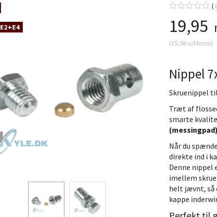
19,95
 E2+E4
(
15,96
u/Moms
)
Nippel 7
Skruenippel ti
Træt af flosse
smarte kvalit
(messingpad
Når du spænder
direkte ind i 
Denne nippel 
imellem skruen
helt jævnt, så
kappe inderwir
Perfekt til