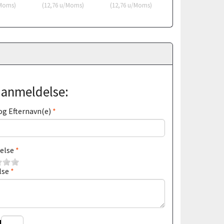
Moms
)
(
12,76
u/Moms
)
(
12,76
u/Moms
)
(
79,96
u/Moms
)
j anmeldelse:
og Efternavn(e)
else
lse