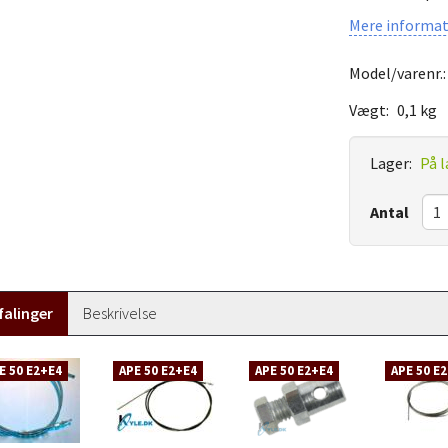
Mere informat
Model/varenr.
Vægt:
0,1 kg
Lager:
På l
Antal
alinger
Beskrivelse
E 50 E2+E4
APE 50 E2+E4
APE 50 E2+E4
APE 50 E