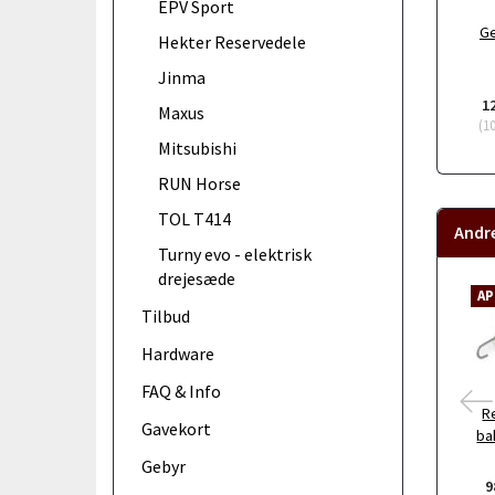
EPV Sport
Ge
Hekter Reservedele
Jinma
1
Maxus
(
1
Mitsubishi
RUN Horse
TOL T414
Andr
Turny evo - elektrisk
drejesæde
AP
Tilbud
Hardware
FAQ & Info
Re
Gavekort
ba
Gebyr
9