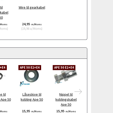
til
Wire til gearkabel
kabel
50
24,95
/Moms
m/Moms
Moms
)
(
19,96
u/Moms
)
2+E4
APE 50 E2+E4
APE 50 E2+E4
 til
Låseskive til
Nippel til
Castrol MTX
 Ape 50
kobling Ape 50
koblingskabel
10w/40 Minerals
Ape 50
olie 1 L.
15,95
15,95
99,95
/Moms
m/Moms
m/Moms
m/Moms