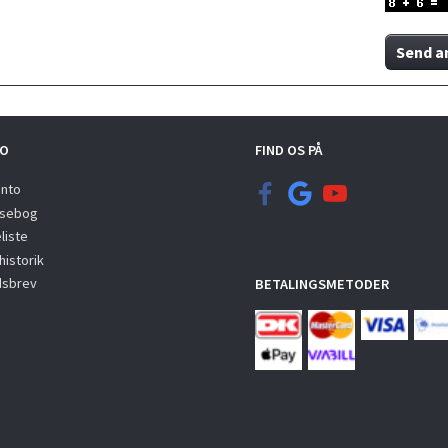
Send a
O
FIND OS PÅ
onto
sebog
liste
istorik
sbrev
BETALINGSMETODER