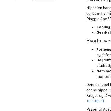
Nippelen har d
uundværlig, nå
Piaggio Ape 50
Kobling
Gearkab
Hvorfor væ
Forlæng
og defor
Høj drif
pludseli
Nem mo
monterin
Denne nippel 
denne nippel i
Bruges også ve
163516031
Passer til Ape