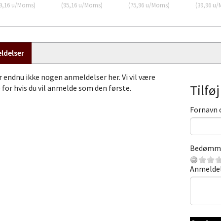
9,16
u/Moms
)
(
95,16
u/Moms
)
(
75,96
u/Moms
)
(
39,96
u/
ldelser
r endnu ikke nogen anmeldelser her. Vi vil være
Tilfø
 for hvis du vil anmelde som den første.
Fornavn 
Bedømm
Anmelde