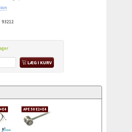
ion
:
93212
ager
LÆG I KURV
2+E4
APE 50 E2+E4