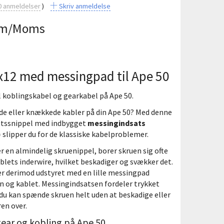
0
anmeldelser
Skriv anmeldelse
m/Moms
x12 med messingpad til Ape 50
l koblingskabel og gearkabel på Ape 50.
de eller knækkede kabler på din Ape 50? Med denne
etssnippel med indbygget
messingindsats
)
slipper du for de klassiske kabelproblemer.
 en almindelig skruenippel, borer skruen sig ofte
kablets inderwire, hvilket beskadiger og svækker det.
er derimod udstyret med en lille messingpad
 og kablet. Messingindsatsen fordeler trykket
 du kan spænde skruen helt uden at beskadige eller
en over.
 gear og kobling på Ape 50