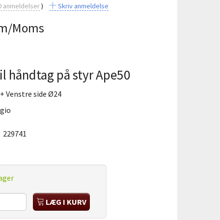
0
anmeldelser
Skriv anmeldelse
m/Moms
l håndtag på styr Ape50
 + Venstre side Ø24
ggio
:
229741
ager
LÆG I KURV