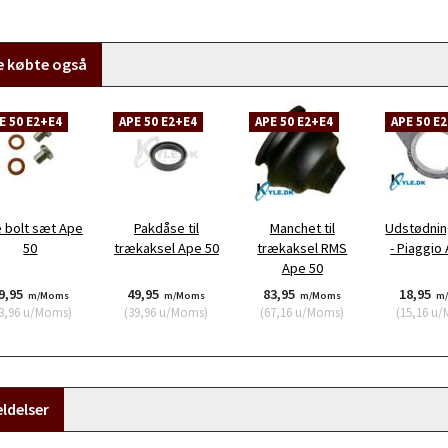
e købte også
E 50 E2+E4
APE 50 E2+E4
APE 50 E2+E4
APE 50 E
e bolt sæt Ape
Pakdåse til
Manchet til
Udstødnin
50
trækaksel Ape 50
trækaksel RMS
- Piaggio
Ape 50
9,95
49,95
83,95
18,95
m/Moms
m/Moms
m/Moms
m
3,96
u/Moms
)
(
39,96
u/Moms
)
(
67,16
u/Moms
)
(
15,16
u/
ldelser