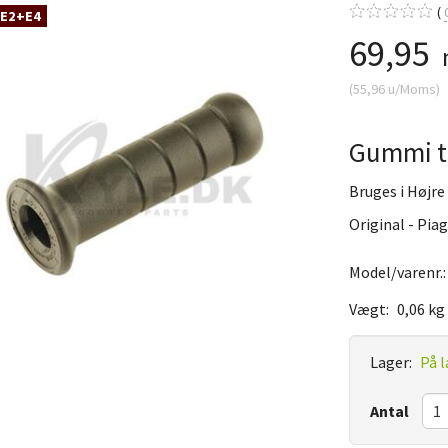
 E2+E4
69,95
(
55,96
u/Moms
)
Gummi ti
Bruges i Højre
Original - Pia
Model/varenr.
Vægt:
0,06 kg
Lager:
På l
Antal