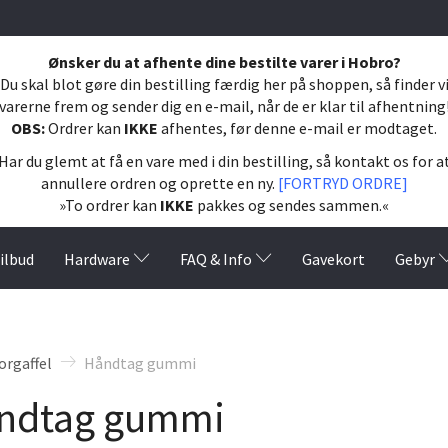
Ønsker du at afhente dine bestilte varer i Hobro?
Du skal blot gøre din bestilling færdig her på shoppen, så finder v
varerne frem og sender dig en e-mail, når de er klar til afhentning
OBS:
Ordrer kan
IKKE
afhentes, før denne e-mail er modtaget.
Har du glemt at få en vare med i din bestilling, så kontakt os for a
annullere ordren og oprette en ny.
[FORTRYD ORDRE]
»To ordrer kan
IKKE
pakkes og sendes sammen.«
ilbud
Hardware
FAQ & Info
Gavekort
Gebyr
orgaffel
Håndtag gummi
ndtag gummi