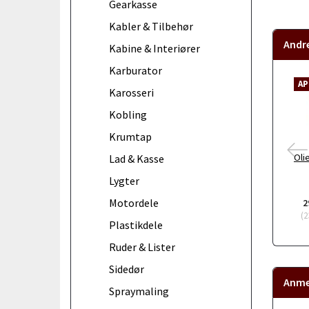
Gearkasse
Kabler & Tilbehør
Andr
Kabine & Interiører
Karburator
AP
Karosseri
Kobling
Krumtap
Oli
Lad & Kasse
Lygter
Motordele
2
(
2
Plastikdele
Ruder & Lister
Sidedør
Anme
Spraymaling