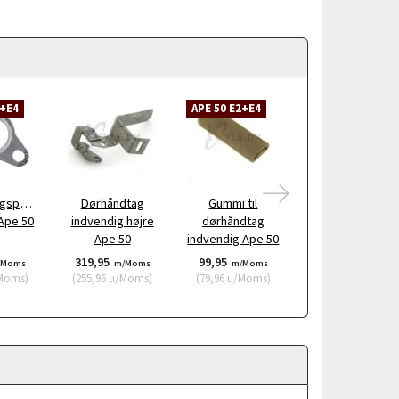
2+E4
APE 50 E2+E4
APE 50 E2+E4
gspakning
Dørhåndtag
Gummi til
Knap til
 Ape 50
indvendig højre
dørhåndtag
dørhåndtag Ape
Ape 50
indvendig Ape 50
50
319,95
99,95
34,95
/Moms
m/Moms
m/Moms
m/Moms
Moms
)
(
255,96
u/Moms
)
(
79,96
u/Moms
)
(
27,96
u/Moms
)