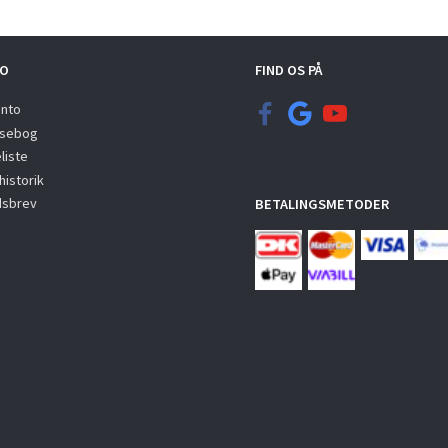
O
FIND OS PÅ
onto
sebog
liste
istorik
sbrev
BETALINGSMETODER