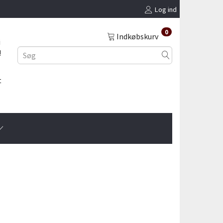
Log ind
0
Indkøbskurv
i
!
t