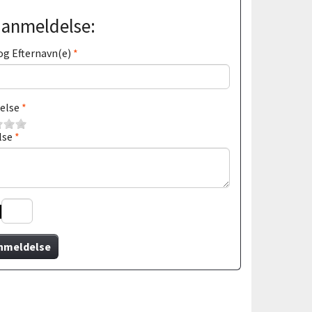
j anmeldelse:
og Efternavn(e)
else
lse
nmeldelse