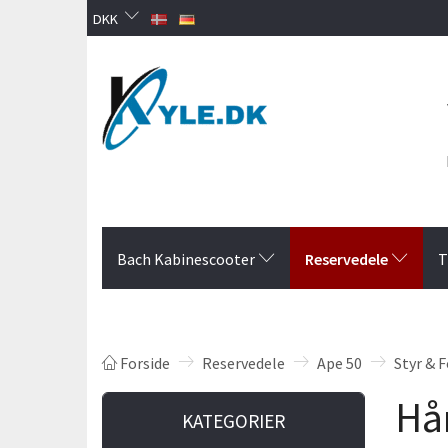
DKK
Reservedele
Bach Kabinescooter
T
Forside
Reservedele
Ape 50
Styr & F
Hå
KATEGORIER