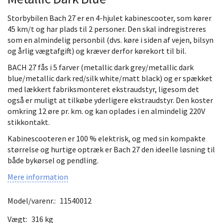
Storbybilen Bach 27 er en 4-hjulet kabinescooter, som kører
45 km/t og har plads til 2 personer. Den skal indregistreres
som en almindelig personbil (dvs. køre i siden af vejen, bilsyn
og årlig vægtafgift) og kræver derfor kørekort til bil.
BACH 27 fås i 5 farver (metallic dark grey/metallic dark
blue/metallic dark red/silk white/matt black) og er spækket
med lækkert fabriksmonteret ekstraudstyr, ligesom det
også er muligt at tilkøbe yderligere ekstraudstyr. Den koster
omkring 12 øre pr. km. og kan oplades i en almindelig 220V
stikkontakt.
Kabinescooteren er 100 % elektrisk, og med sin kompakte
størrelse og hurtige optræk er Bach 27 den ideelle løsning til
både bykørsel og pendling.
Mere information
Model/varenr.:
11540012
Vægt:
316 kg