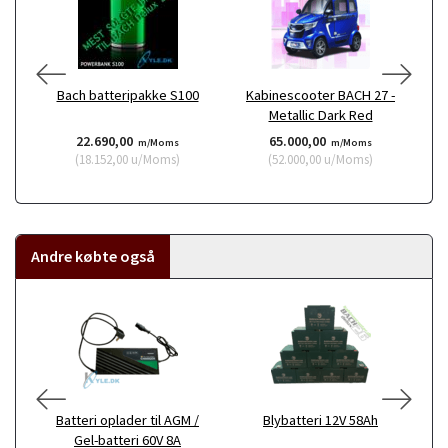
Bach batteripakke S100
Kabinescooter BACH 27 -
K
Metallic Dark Red
22.690,00
65.000,00
m/Moms
m/Moms
(
18.152,00
u/Moms
)
(
52.000,00
u/Moms
)
Andre købte også
Batteri oplader til AGM /
Blybatteri 12V 58Ah
L
Gel-batteri 60V 8A