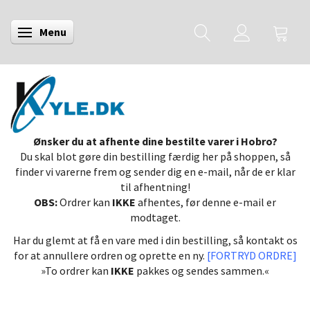
Menu
Skifte navigation
Ønsker du at afhente dine bestilte varer i Hobro?
Du skal blot gøre din bestilling færdig her på shoppen, så
finder vi varerne frem og sender dig en e-mail, når de er klar
til afhentning!
OBS:
Ordrer kan
IKKE
afhentes, før denne e-mail er
modtaget.
Har du glemt at få en vare med i din bestilling, så kontakt os
for at annullere ordren og oprette en ny.
[FORTRYD ORDRE]
»To ordrer kan
IKKE
pakkes og sendes sammen.«