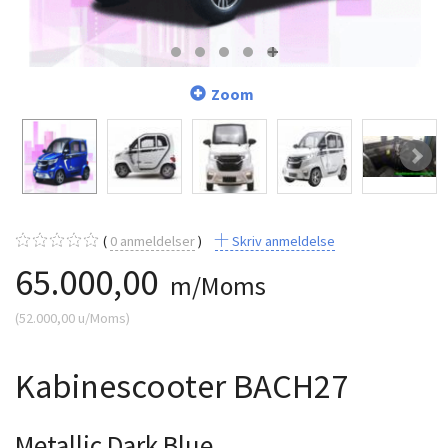
Zoom
0
anmeldelser
Skriv anmeldelse
65.000,00
m/Moms
(
52.000,00
u/Moms
)
Kabinescooter BACH27
Metallic Dark Blue