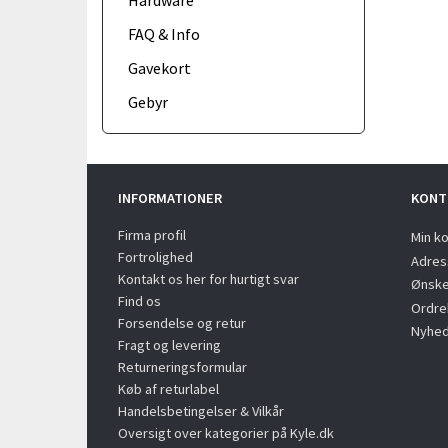
Hardware
FAQ & Info
Gavekort
Gebyr
INFORMATIONER
KONT
Firma profil
Min k
Fortrolighed
Adres
Kontakt os her for hurtigt svar
Ønske
Find os
Ordreh
Forsendelse og retur
Nyhed
Fragt og levering
Returneringsformular
Køb af returlabel
Handelsbetingelser & Vilkår
Oversigt over kategorier på Kyle.dk