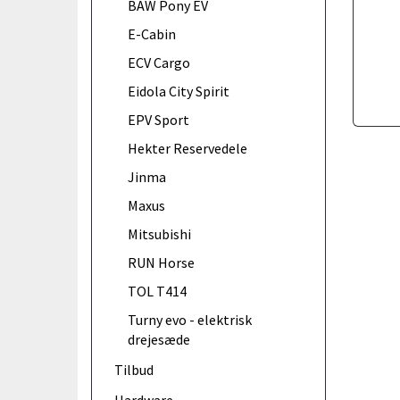
BAW Pony EV
E-Cabin
ECV Cargo
Eidola City Spirit
EPV Sport
Hekter Reservedele
Jinma
Maxus
Mitsubishi
RUN Horse
TOL T414
Turny evo - elektrisk
drejesæde
Tilbud