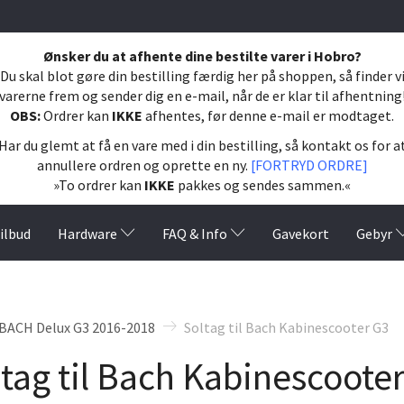
Ønsker du at afhente dine bestilte varer i Hobro?
Du skal blot gøre din bestilling færdig her på shoppen, så finder v
varerne frem og sender dig en e-mail, når de er klar til afhentning
OBS:
Ordrer kan
IKKE
afhentes, før denne e-mail er modtaget.
Har du glemt at få en vare med i din bestilling, så kontakt os for a
annullere ordren og oprette en ny.
[FORTRYD ORDRE]
»To ordrer kan
IKKE
pakkes og sendes sammen.«
ilbud
Hardware
FAQ & Info
Gavekort
Gebyr
BACH Delux G3 2016-2018
Soltag til Bach Kabinescooter G3
tag til Bach Kabinescoote