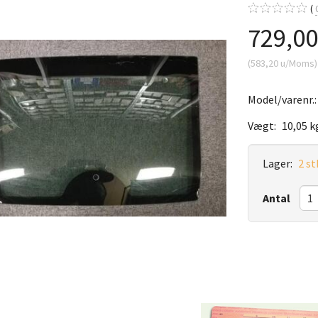
729,0
(
583,20
u/Moms
)
Model/varenr.
Vægt:
10,05 k
Lager:
2 st
Antal