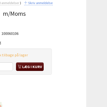
0
anmeldelser
Skriv anmeldelse
0
m/Moms
:
100060106
g
k tilbage på lager
LÆG I KURV