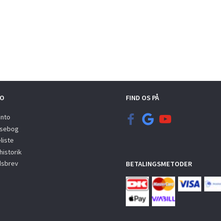
O
FIND OS PÅ
onto
sebog
liste
istorik
sbrev
BETALINGSMETODER