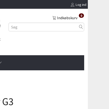
Log ind
0
Indkøbskurv
i
!
t
r G3