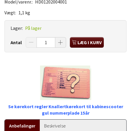
Model/varenr.:
HD01202004001
Vægt:
1,1 kg
Lager:
På lager
Antal
LÆG I KURV
Se kørekort regler Knallertkørekort til kabinescooter
gul nummerplade 15år
Anbefalinger
Beskrivelse