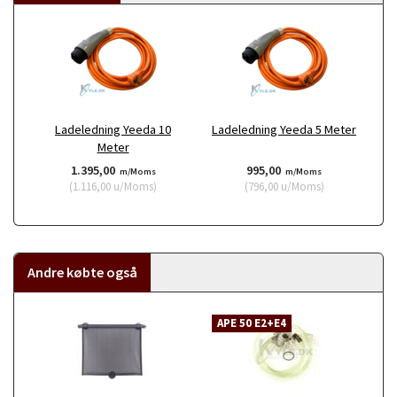
Ladeledning Yeeda 10
Ladeledning Yeeda 5 Meter
Meter
1.395,00
995,00
m/Moms
m/Moms
(
1.116,00
u/Moms
)
(
796,00
u/Moms
)
Andre købte også
APE 50 E2+E4