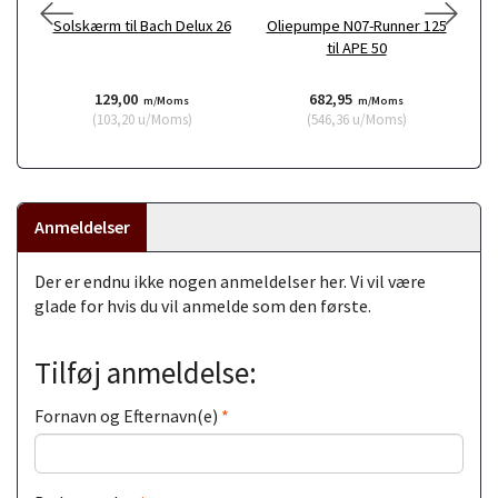
Solskærm til Bach Delux 26
Oliepumpe N07-Runner 125
til APE 50
129,00
682,95
m/Moms
m/Moms
(
103,20
u/Moms
)
(
546,36
u/Moms
)
Anmeldelser
Der er endnu ikke nogen anmeldelser her. Vi vil være
glade for hvis du vil anmelde som den første.
Tilføj anmeldelse:
Fornavn og Efternavn(e)