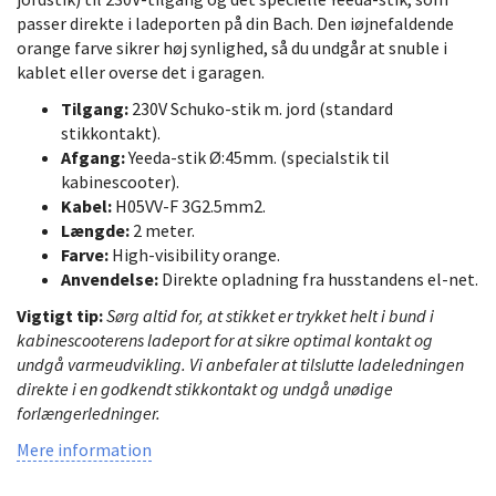
passer direkte i ladeporten på din Bach. Den iøjnefaldende
orange farve sikrer høj synlighed, så du undgår at snuble i
kablet eller overse det i garagen.
Tilgang:
230V Schuko-stik m. jord (standard
stikkontakt).
Afgang:
Yeeda-stik Ø:45mm. (specialstik til
kabinescooter).
Kabel:
H05VV-F 3G2.5mm2.
Længde:
2 meter.
Farve:
High-visibility orange.
Anvendelse:
Direkte opladning fra husstandens el-net.
Vigtigt tip:
Sørg altid for, at stikket er trykket helt i bund i
kabinescooterens ladeport for at sikre optimal kontakt og
undgå varmeudvikling. Vi anbefaler at tilslutte ladeledningen
direkte i en godkendt stikkontakt og undgå unødige
forlængerledninger.
Mere information