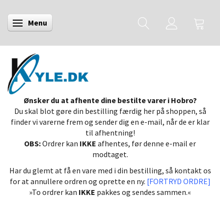
Menu
Skifte navigation
Ønsker du at afhente dine bestilte varer i Hobro?
Du skal blot gøre din bestilling færdig her på shoppen, så
finder vi varerne frem og sender dig en e-mail, når de er klar
til afhentning!
OBS:
Ordrer kan
IKKE
afhentes, før denne e-mail er
modtaget.
Har du glemt at få en vare med i din bestilling, så kontakt os
for at annullere ordren og oprette en ny.
[FORTRYD ORDRE]
»To ordrer kan
IKKE
pakkes og sendes sammen.«