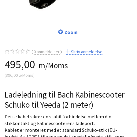
Zoom
0
anmeldelser
Skriv anmeldelse
495,00
m/Moms
(
396,00
u/Moms
)
Ladeledning til Bach Kabinescooter
Schuko til Yeeda (2 meter)
Dette kabel sikrer en stabil forbindelse mellem din
stikkontakt og kabinescooterens ladeport.
Kablet er monteret med et standard Schuko-stik (EU-
jordstik) til 230V-tilgang og det specielle Yeeda-stik, som