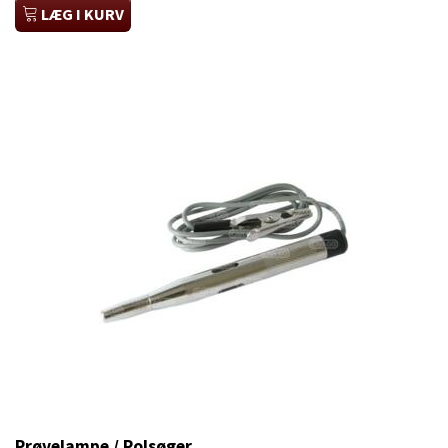
LÆG I KURV
Prøvelampe / Polsøger