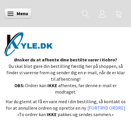
Menu
Skifte navigation
Ønsker du at afhente dine bestilte varer i Hobro?
Du skal blot gøre din bestilling færdig her på shoppen, så
finder vi varerne frem og sender dig en e-mail, når de er klar
til afhentning!
OBS:
Ordrer kan
IKKE
afhentes, før denne e-mail er
modtaget.
Har du glemt at få en vare med i din bestilling, så kontakt os
for at annullere ordren og oprette en ny.
[FORTRYD ORDRE]
»To ordrer kan
IKKE
pakkes og sendes sammen.«