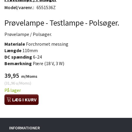
Model/varenr.:
6551536Z
Prøvelampe - Testlampe - Polsøger.
Prøvelampe / Polsøger.
Materiale
Forchromet messing
Længde
110mm
DC spænding
6-24
Bemærkning
Pære (18 V, 3 W)
39,95
m/Moms
(
31,96
u/Moms
)
På lager
LÆG I KURV
INFORMATIONER