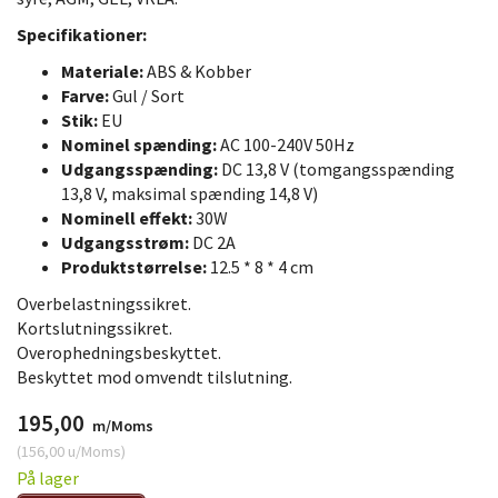
Specifikationer:
Materiale:
ABS & Kobber
Farve:
Gul / Sort
Stik:
EU
Nominel spænding:
AC 100-240V 50Hz
Udgangsspænding:
DC 13,8 V (tomgangsspænding
13,8 V, maksimal spænding 14,8 V)
Nominell effekt:
30W
Udgangsstrøm:
DC 2A
Produktstørrelse:
12.5 * 8 * 4 cm
Overbelastningssikret.
Kortslutningssikret.
Overophedningsbeskyttet.
Beskyttet mod omvendt tilslutning.
195,00
m/Moms
(
156,00
u/Moms
)
På lager