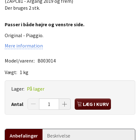
(ZAPC81 - Årgang 2019 og frem)
Der bruges 2 stk.
Passer i både højre og venstre side.
Original - Piaggio.
Mere information
Model/varenr.:
B003014
Vægt:
1 kg
Lager:
På lager
Antal
LÆG I KURV
Anbefalinger
Beskrivelse