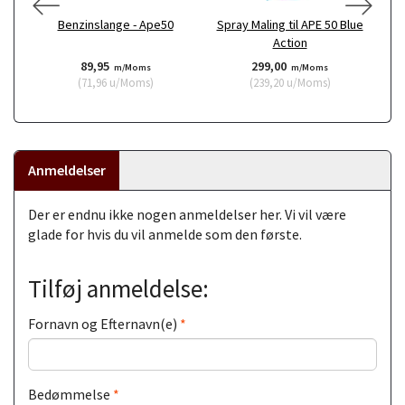
Benzinslange - Ape50
Spray Maling til APE 50 Blue
Action
89,95
299,00
m/Moms
m/Moms
(
71,96
u/Moms
)
(
239,20
u/Moms
)
Anmeldelser
Der er endnu ikke nogen anmeldelser her. Vi vil være
glade for hvis du vil anmelde som den første.
Tilføj anmeldelse:
Fornavn og Efternavn(e)
Bedømmelse