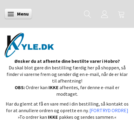
Menu
Skifte navigation
Ønsker du at afhente dine bestilte varer i Hobro?
Du skal blot gøre din bestilling færdig her på shoppen, så
finder vi varerne frem og sender dig en e-mail, når de er klar
til afhentning!
OBS:
Ordrer kan
IKKE
afhentes, før denne e-mail er
modtaget.
Har du glemt at få en vare med i din bestilling, så kontakt os
for at annullere ordren og oprette en ny.
[FORTRYD ORDRE]
»To ordrer kan
IKKE
pakkes og sendes sammen.«