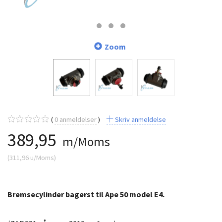
Zoom
0
anmeldelser
Skriv anmeldelse
389,95
m/Moms
(
311,96
u/Moms
)
Bremsecylinder bagerst til Ape 50 model E4.