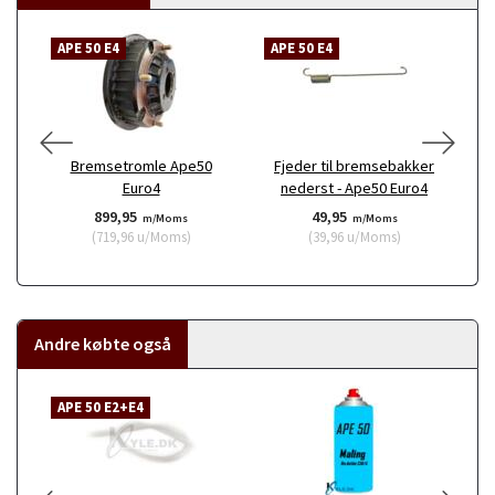
APE 50 E4
APE 50 E4
A
Bremsetromle Ape50
Fjeder til bremsebakker
F
Euro4
nederst - Ape50 Euro4
899,95
49,95
m/Moms
m/Moms
(
719,96
u/Moms
)
(
39,96
u/Moms
)
Andre købte også
APE 50 E2+E4
A