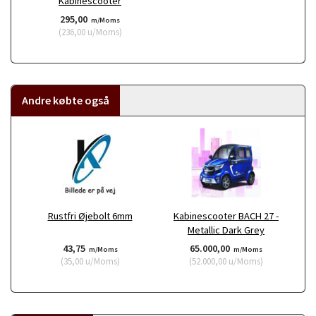
Kabinescooter
295,00
m/Moms
(
236,00
u/Moms
)
Andre købte også
Rustfri Øjebolt 6mm
Kabinescooter BACH 27 -
Metallic Dark Grey
43,75
65.000,00
m/Moms
m/Moms
(
35,00
u/Moms
)
(
52.000,00
u/Moms
)