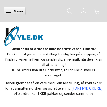
Menu
Skifte navigation
Ønsker du at afhente dine bestilte varer i Hobro?
Du skal blot gøre din bestilling færdig her på shoppen, så
finder vi varerne frem og sender dig en e-mail, når de er klar
til afhentning!
OBS:
Ordrer kan
IKKE
afhentes, før denne e-mail er
modtaget.
Har du glemt at få en vare med i din bestilling, så kontakt os
for at annullere ordren og oprette en ny.
[FORTRYD ORDRE]
»To ordrer kan
IKKE
pakkes og sendes sammen.«