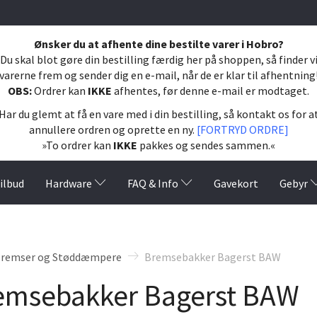
Ønsker du at afhente dine bestilte varer i Hobro?
Du skal blot gøre din bestilling færdig her på shoppen, så finder v
varerne frem og sender dig en e-mail, når de er klar til afhentning
OBS:
Ordrer kan
IKKE
afhentes, før denne e-mail er modtaget.
Har du glemt at få en vare med i din bestilling, så kontakt os for a
annullere ordren og oprette en ny.
[FORTRYD ORDRE]
»To ordrer kan
IKKE
pakkes og sendes sammen.«
ilbud
Hardware
FAQ & Info
Gavekort
Gebyr
remser og Støddæmpere
Bremsebakker Bagerst BAW
emsebakker Bagerst BAW