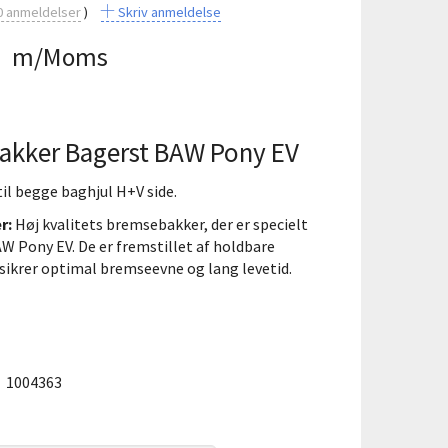
0
anmeldelser
Skriv anmeldelse
0
m/Moms
akker Bagerst BAW Pony EV
l begge baghjul H+V side.
r:
Høj kvalitets bremsebakker, der er specielt
AW Pony EV. De er fremstillet af holdbare
sikrer optimal bremseevne og lang levetid.
:
1004363