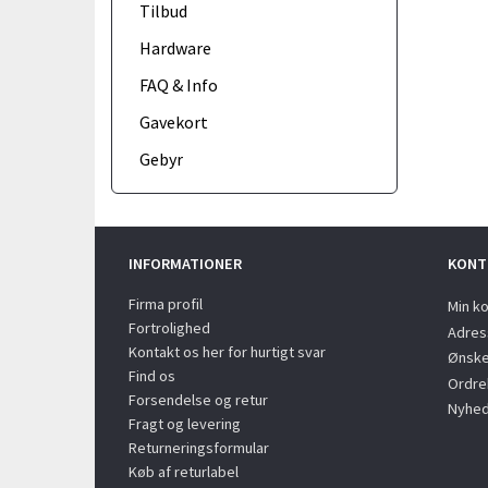
Tilbud
Hardware
FAQ & Info
Gavekort
Gebyr
INFORMATIONER
KONT
Firma profil
Min k
Fortrolighed
Adres
Kontakt os her for hurtigt svar
Ønske
Find os
Ordreh
Forsendelse og retur
Nyhed
Fragt og levering
Returneringsformular
Køb af returlabel