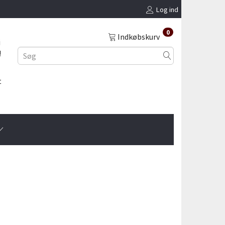
Log ind
0
Indkøbskurv
i
!
t