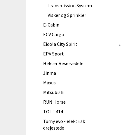
Transmission System
Visker og Sprinkler
E-Cabin
ECV Cargo
Eidola City Spirit
EPV Sport
Hekter Reservedele
Jinma
Maxus
Mitsubishi
RUN Horse
TOL T414
Turny evo - elektrisk
drejesæde