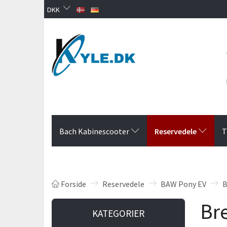
DKK
Reservedele
Bach Kabinescooter
T
Forside
Reservedele
BAW Pony EV
B
Br
KATEGORIER