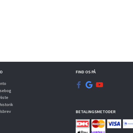
O
FIND OS PÅ
onto
sebog
liste
istorik
sbrev
BETALINGSMETODER