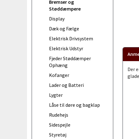
Bremser og
Støddæmpere
Display
Dæk og Fælge
Elektrisk Drivsystem
Elektrisk Udstyr
Anme
Fjeder Støddæmper
Ophæng
Der e
Kofanger
glade
Lader og Batteri
Lygter
Låse til døre og bagklap
Rudehejs
Sidespejle
Styretøj