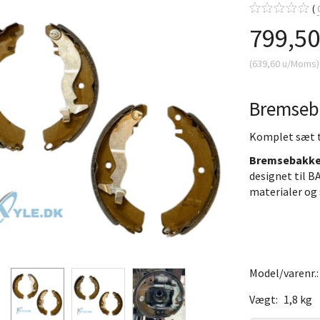
799,5
(
639,60
u/Moms
)
Bremseb
Komplet sæt ti
Bremsebakke
designet til B
materialer og 
Model/varenr.
Vægt:
1,8 kg