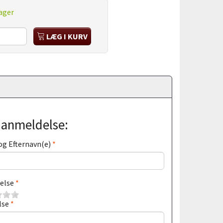
ager
LÆG I KURV
j anmeldelse:
og Efternavn(e)
else
lse