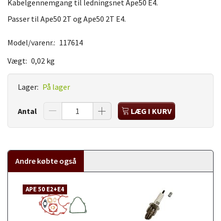
Kabelgennemgang til ledningsnet Ape50 E4.
Passer til Ape50 2T og Ape50 2T E4.
Model/varenr.:
117614
Vægt:
0,02 kg
Lager:
På lager
Antal
LÆG I KURV
Andre købte også
APE 50 E2+E4
A