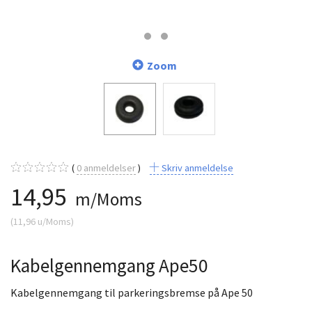
Zoom
0
anmeldelser
Skriv anmeldelse
14,95
m/Moms
(
11,96
u/Moms
)
Kabelgennemgang Ape50
Kabelgennemgang til parkeringsbremse på Ape 50