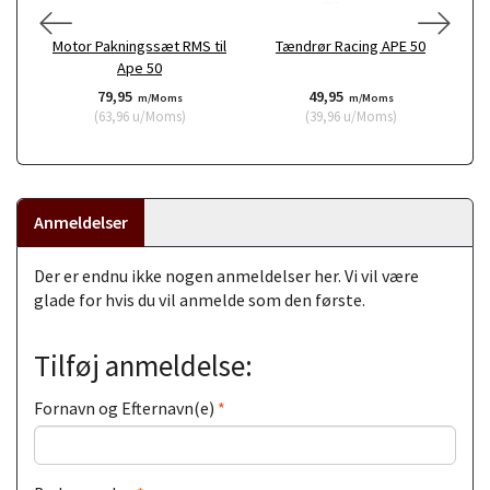
Motor Pakningssæt RMS til
Tændrør Racing APE 50
Pa
Ape 50
79,95
49,95
m/Moms
m/Moms
(
63,96
u/Moms
)
(
39,96
u/Moms
)
Anmeldelser
Der er endnu ikke nogen anmeldelser her. Vi vil være
glade for hvis du vil anmelde som den første.
Tilføj anmeldelse:
Fornavn og Efternavn(e)