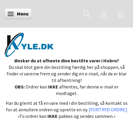
Menu
Skifte navigation
Ønsker du at afhente dine bestilte varer i Hobro?
Du skal blot gøre din bestilling færdig her på shoppen, så
finder vi varerne frem og sender dig en e-mail, når de er klar
til afhentning!
OBS:
Ordrer kan
IKKE
afhentes, før denne e-mail er
modtaget.
Har du glemt at få en vare med i din bestilling, så kontakt os
for at annullere ordren og oprette en ny.
[FORTRYD ORDRE]
»To ordrer kan
IKKE
pakkes og sendes sammen.«