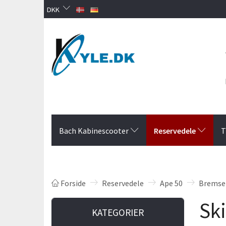
DKK
Reservedele
Bach Kabinescooter
T
Forside
Reservedele
Ape 50
Bremser
Ski
KATEGORIER