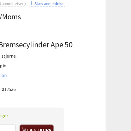
0
anmeldelser
Skriv anmeldelse
/Moms
l Bremsecylinder Ape 50
 stjerne.
ggio
ion
:
012536
ager
LÆG I KURV