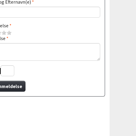
og Efternavn(e)
else
lse
nmeldelse