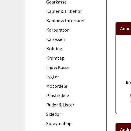
Gearkasse
Kabler & Tilbehør
Kabine & Interiører
Anbef
Karburator
Karosseri
Kobling
Krumtap
Lad & Kasse
Lygter
Br
Motordele
Plastikdele
(
Ruder & Lister
Sidedør
Spraymaling
Andr