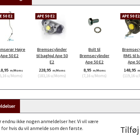
E 50 E2
APE 50 E2
APE 50 E2
emserør Højre
Bremsecylinder
Bolt til
Bremsecy
Ape 50 E2
til baghjul Ape 50
Bremsecylinder
RMS til b
E2
Ape 50 E2
Ape 50
18,95
228,95
8,95
148,95
m/Moms
m/Moms
m/Moms
m
5,16
u/Moms
)
(
183,16
u/Moms
)
(
7,16
u/Moms
)
(
119,16
u/
ldelser
r endnu ikke nogen anmeldelser her. Vi vil være
Tilfø
 for hvis du vil anmelde som den første.