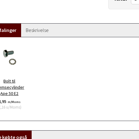
alinger
Beskrivelse
Bolt til
emsecylinder
Ape 50 E2
8,95
m/Moms
7,16
u/Moms
)
e købte også