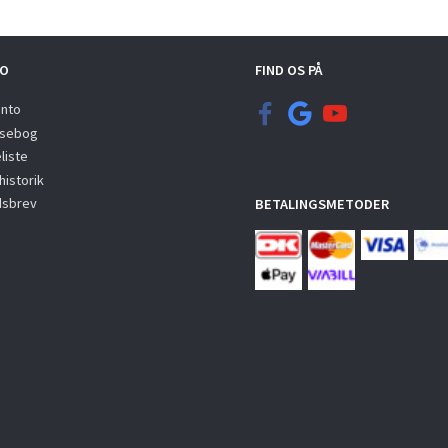
O
FIND OS PÅ
onto
sebog
liste
istorik
sbrev
BETALINGSMETODER