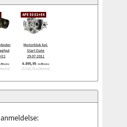
APE 50 E2+E4
linder
Motorblok kpl.
aghjul
Start Date
 E2
29.07.2011
6.895,95
/Moms
m/Moms
Moms
)
(
5.516,76
u/Moms
)
j anmeldelse: