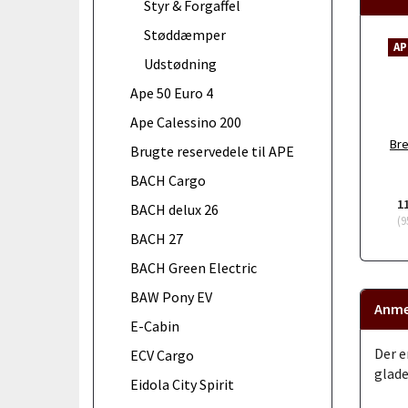
Styr & Forgaffel
Støddæmper
AP
Udstødning
Ape 50 Euro 4
Ape Calessino 200
Br
Brugte reservedele til APE
BACH Cargo
1
BACH delux 26
(
9
BACH 27
BACH Green Electric
BAW Pony EV
Anme
E-Cabin
Der e
ECV Cargo
glade
Eidola City Spirit