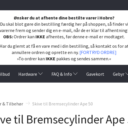
Ønsker du at afhente dine bestilte varer i Hobro?
Du skal blot gøre din bestilling færdig her på shoppen, så finder v
varerne frem og sender dig en e-mail, når de er klar til afhentning
OBS:
Ordrer kan
IKKE
afhentes, før denne e-mail er modtaget.
Har du glemt at få en vare med i din bestilling, så kontakt os for a
annullere ordren og oprette en ny.
[FORTRYD ORDRE]
»To ordrer kan
IKKE
pakkes og sendes sammen.«
ilbud
Hardware
FAQ & Info
Gavekort
Gebyr
 & Tilbehør
Skive til Bremsecylinder Ape 50
ve til Bremsecylinder Ape