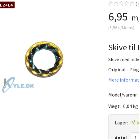
 E2+E4
6,95
m
(
5,56
u/Moms
)
Skive ti
Skive med indv.
Original - Pia
Mere informat
Model/varenr.
Vægt:
0,04 kg
Lager:
På l
Antal