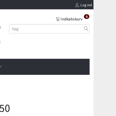
Log ind
0
Indkøbskurv
i
!
t
 50