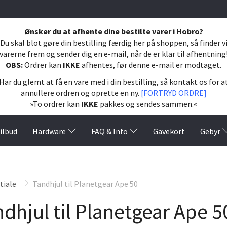
Ønsker du at afhente dine bestilte varer i Hobro?
Du skal blot gøre din bestilling færdig her på shoppen, så finder v
varerne frem og sender dig en e-mail, når de er klar til afhentning
OBS:
Ordrer kan
IKKE
afhentes, før denne e-mail er modtaget.
Har du glemt at få en vare med i din bestilling, så kontakt os for a
annullere ordren og oprette en ny.
[FORTRYD ORDRE]
»To ordrer kan
IKKE
pakkes og sendes sammen.«
ilbud
Hardware
FAQ & Info
Gavekort
Gebyr
tiale
Tandhjul til Planetgear Ape 50
dhjul til Planetgear Ape 5