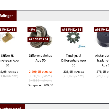
alinger
E 50 E2+E4
-8%
APE 50 E2+E4
APE 50 E
APE 50 E2+E4
Stifter til
Differentialehus
Tandhjul til
Afstands
anetgear Ape
Ape 50
Differentiale Ape
til plan
50
50
Ape 
28,95
2.299,95
338,95
278,95
m/Moms
m/Moms
m/Moms
m
03,16
u/Moms
)
(
1.839,96
u/Moms
)
(
271,16
u/Moms
)
(
223,16
u/
2.499,95
m/Moms
Du sparer:
200,00
e købte også