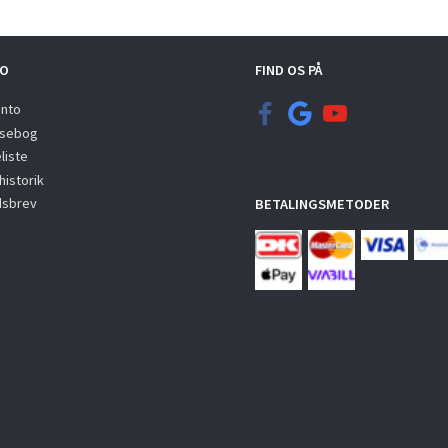
O
FIND OS PÅ
onto
sebog
liste
istorik
sbrev
BETALINGSMETODER