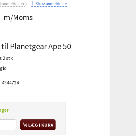
0
anmeldelser
Skriv anmeldelse
5
m/Moms
 til Planetgear Ape 50
 2 stk.
gio.
:
4344724
ager
LÆG I KURV