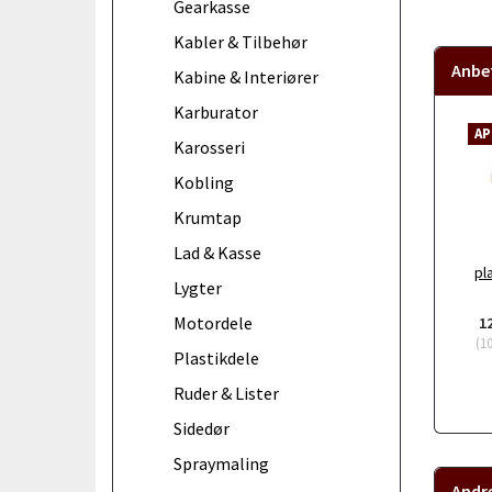
Gearkasse
Kabler & Tilbehør
Anbef
Kabine & Interiører
Karburator
AP
Karosseri
Kobling
Krumtap
Lad & Kasse
pl
Lygter
Motordele
1
(
1
Plastikdele
Ruder & Lister
Sidedør
Spraymaling
Andr