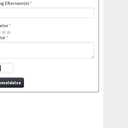
og Efternavn(e)
else
lse
nmeldelse