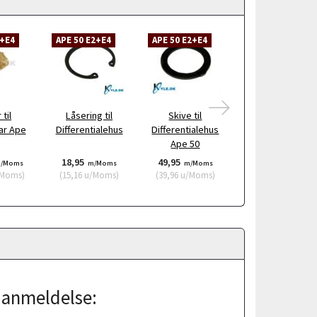
2+E4
APE 50 E2+E4
APE 50 E2+E4
APE 50 E2+E4
 til
Låsering til
Skive til
Låseskive til Stif
ar Ape
Differentialehus
Differentialehus
Ape 50
Ape 50
18,95
49,95
12,95
/Moms
m/Moms
m/Moms
m/Moms
Moms
)
(
15,16
u/Moms
)
(
39,96
u/Moms
)
(
10,36
u/Moms
)
j anmeldelse: