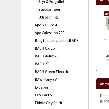
Styr & Forgaffel
Støddæmper
AP
Udstødning
Ape 50 Euro 4
Ape Calessino 200
Spr
Brugte reservedele til APE
BACH Cargo
3
BACH delux 26
(
3
BACH 27
BACH Green Electric
BAW Pony EV
Anme
E-Cabin
ECV Cargo
Der e
glade
Eidola City Spirit