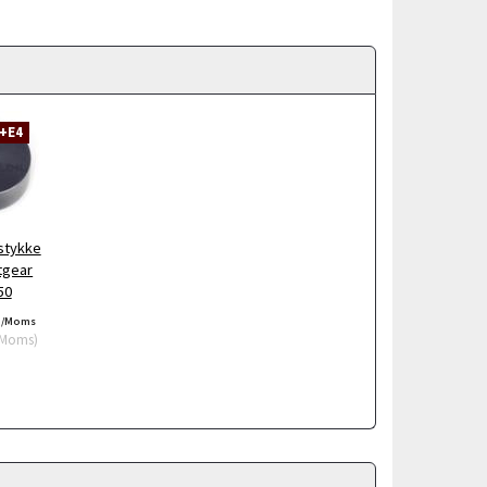
2+E4
stykke
etgear
50
/Moms
Moms
)