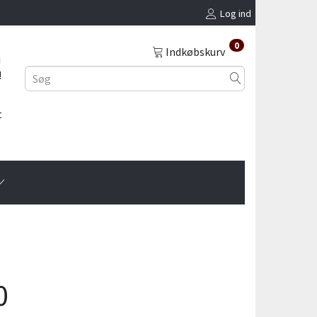
Log ind
0
Indkøbskurv
i
!
t
0