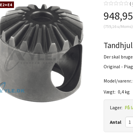
 E2+E4
948,9
(
759,16
u/Moms
)
Tandhjul
Der skal bruges
Original - Piag
Model/varenr.
Vægt:
0,4 kg
Lager:
På l
Antal