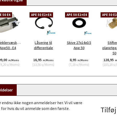
E 50 E4
APE 50 E2+E4
APE 50 E2+E4
APE 50 E
inklervæskebeholder
Låsering til
Skive 27x14x0.5
Stifter
Ape50 - E4
differentiale
Ape 50
planetge
50
99,00
16,95
8,95
128,95
m/Moms
m/Moms
m/Moms
m
19,20
u/Moms
)
(
13,56
u/Moms
)
(
7,16
u/Moms
)
(
103,16
u/
ldelser
r endnu ikke nogen anmeldelser her. Vi vil være
Tilfø
 for hvis du vil anmelde som den første.