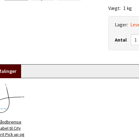
Vægt:
1 kg
Lager:
Leve
Antal
alinger
åndbremse
abel til City
rit Pick up og