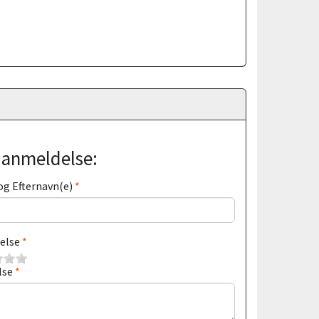
j anmeldelse:
og Efternavn(e)
else
lse