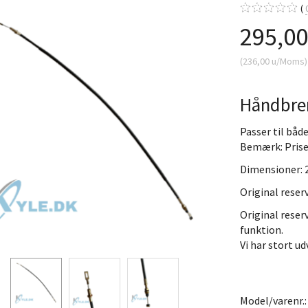
295,0
(
236,00
u/Moms
)
Håndbrem
Passer til både
Bemærk: Prisen
Dimensioner:
Original reser
Original reser
funktion.
Vi har stort udv
Model/varenr.