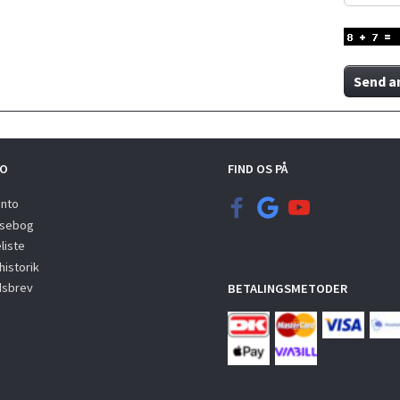
Send a
O
FIND OS PÅ
onto
sebog
liste
istorik
sbrev
BETALINGSMETODER