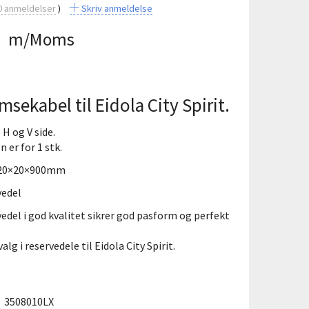
0
anmeldelser
Skriv anmeldelse
0
m/Moms
sekabel til Eidola City Spirit.
 H og V side.
 er for 1 stk.
 20×20×900mm
vedel
vedel i god kvalitet sikrer god pasform og perfekt
alg i reservedele til Eidola City Spirit.
:
3508010LX