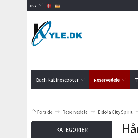
DKK
Reservedele
Bach Kabinescooter
T
Forside
Reservedele
Eidola City Spirit
Hån
KATEGORIER