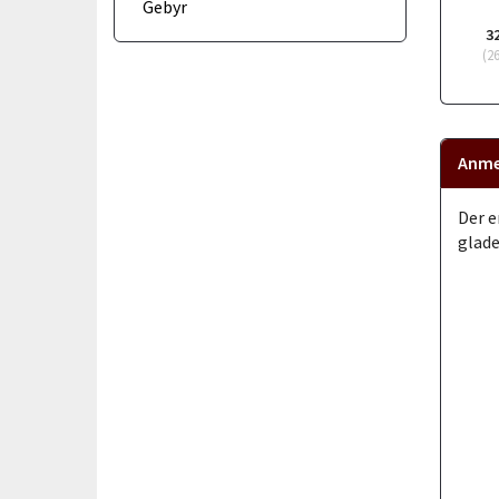
Gebyr
3
(
2
Anme
Der e
glade