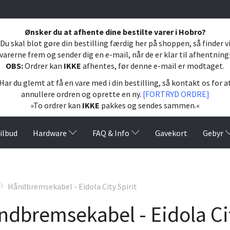
Ønsker du at afhente dine bestilte varer i Hobro?
Du skal blot gøre din bestilling færdig her på shoppen, så finder v
varerne frem og sender dig en e-mail, når de er klar til afhentning
OBS:
Ordrer kan
IKKE
afhentes, før denne e-mail er modtaget.
Har du glemt at få en vare med i din bestilling, så kontakt os for a
annullere ordren og oprette en ny.
[FORTRYD ORDRE]
»To ordrer kan
IKKE
pakkes og sendes sammen.«
ilbud
Hardware
FAQ & Info
Gavekort
Gebyr
Håndbremsekabel - Eidola City Spirit
dbremsekabel - Eidola Cit