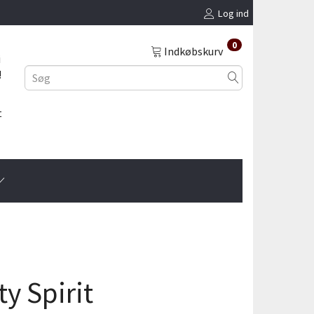
Log ind
0
Indkøbskurv
i
!
t
y Spirit