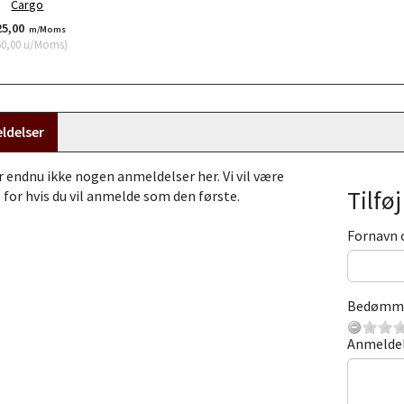
Cargo
25,00
m/Moms
60,00
u/Moms
)
ldelser
r endnu ikke nogen anmeldelser her. Vi vil være
Tilfø
 for hvis du vil anmelde som den første.
Fornavn 
Bedømm
Anmelde