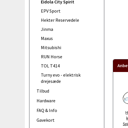
Eidola City Spirit
EPV Sport
Hekter Reservedele
Jinma
Maxus
Mitsubishi
RUN Horse
Anbef
TOL T414
Turny evo - elektrisk
drejesæde
Tilbud
Hardware
FAQ & Info
H
k
Gavekort
Spi