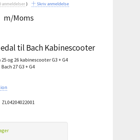
0
anmeldelser
Skriv anmeldelse
0
m/Moms
edal til Bach Kabinescooter
h 25 og 26 kabinescooter G3 + G4
l Bach 27 G3 + G4
ion
:
ZL04204022001
ager