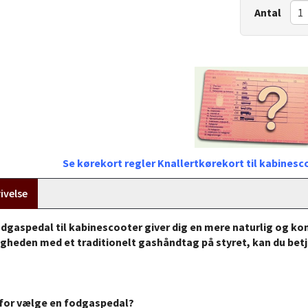
Antal
Se kørekort regler Knallertkørekort til kabines
ivelse
dgaspedal til kabinescooter giver dig en mere naturlig og kom
igheden med et traditionelt gashåndtag på styret, kan du bet
for vælge en fodgaspedal?