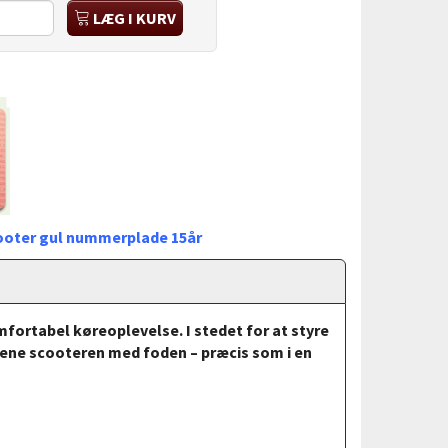
LÆG I KURV
cooter gul nummerplade 15år
fortabel køreoplevelse. I stedet for at styre
jene scooteren med foden – præcis som i en