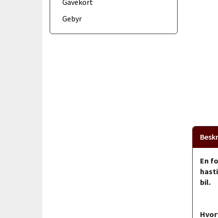
Gavekort
Gebyr
Beskr
En fo
hast
bil.
Hvor