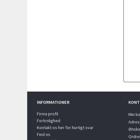
INFORMATIONER
KONT
Firma profil
Min k
Fortrolighed
Adres
Kontakt os her for hurtigt svar
Ønske
Find os
Ordreh