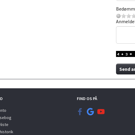
Bedømm
Anmelde
Send a
O
FIND OS PÅ
onto
sebog
liste
istorik