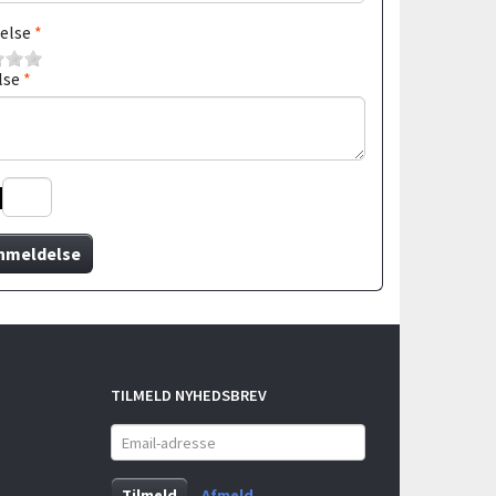
else
lse
nmeldelse
TILMELD NYHEDSBREV
Email-
adresse
Tilmeld
Afmeld