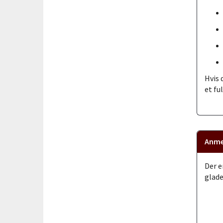
Hvis 
et fu
Anme
Der e
glade