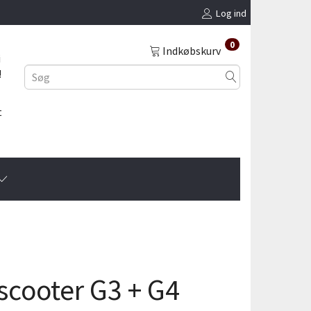
Log ind
0
Indkøbskurv
i
!
t
scooter G3 + G4