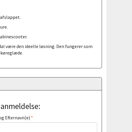
 afslappet.
ure.
 kabinescooter.
al være den ideelle løsning. Den fungerer som
r køreglæde.
j anmeldelse:
og Efternavn(e)