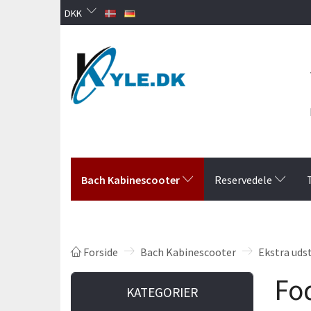
DKK
Bach Kabinescooter
Reservedele
Forside
Bach Kabinescooter
Ekstra udst
Fod
KATEGORIER