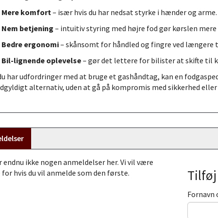
Mere komfort
– især hvis du har nedsat styrke i hænder og arme.
Nem betjening
– intuitiv styring med højre fod gør kørslen mere
Bedre ergonomi
– skånsomt for håndled og fingre ved længere t
Bil-lignende oplevelse
– gør det lettere for bilister at skifte til
du har udfordringer med at bruge et gashåndtag, kan en fodgasped
ldgyldigt alternativ, uden at gå på kompromis med sikkerhed elle
ldelser
r endnu ikke nogen anmeldelser her. Vi vil være
Tilfø
 for hvis du vil anmelde som den første.
Fornavn 