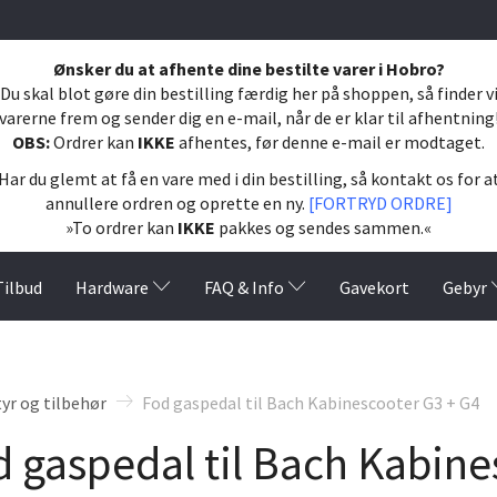
Ønsker du at afhente dine bestilte varer i Hobro?
Du skal blot gøre din bestilling færdig her på shoppen, så finder v
varerne frem og sender dig en e-mail, når de er klar til afhentning
OBS:
Ordrer kan
IKKE
afhentes, før denne e-mail er modtaget.
Har du glemt at få en vare med i din bestilling, så kontakt os for a
annullere ordren og oprette en ny.
[FORTRYD ORDRE]
»To ordrer kan
IKKE
pakkes og sendes sammen.«
Tilbud
Hardware
FAQ & Info
Gavekort
Gebyr
yr og tilbehør
Fod gaspedal til Bach Kabinescooter G3 + G4
 gaspedal til Bach Kabine