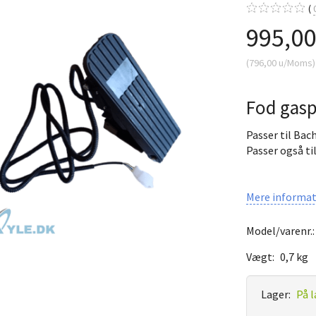
995,0
(
796,00
u/Moms
)
Fod gasp
Passer til Bac
Passer også ti
Mere informat
Model/varenr.
Vægt:
0,7 kg
Lager:
På l