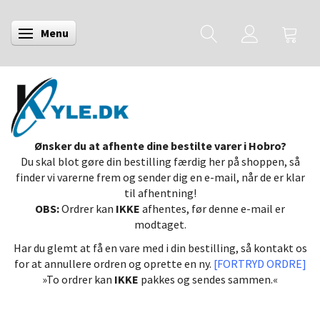
Menu
Skifte navigation
Ønsker du at afhente dine bestilte varer i Hobro?
Du skal blot gøre din bestilling færdig her på shoppen, så
finder vi varerne frem og sender dig en e-mail, når de er klar
til afhentning!
OBS:
Ordrer kan
IKKE
afhentes, før denne e-mail er
modtaget.
Har du glemt at få en vare med i din bestilling, så kontakt os
for at annullere ordren og oprette en ny.
[FORTRYD ORDRE]
»To ordrer kan
IKKE
pakkes og sendes sammen.«