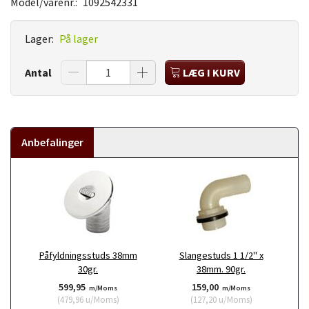
Model/varenr.:
1092542331
Lager:
På lager
Antal
LÆG I KURV
Anbefalinger
Påfyldningsstuds 38mm
Slangestuds 1 1/2" x
30gr.
38mm. 90gr.
599,95
159,00
m/Moms
m/Moms
(
479,96
u/Moms
)
(
127,20
u/Moms
)