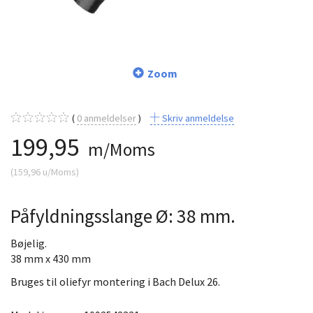
Zoom
0
anmeldelser
Skriv anmeldelse
199,95
m/Moms
(
159,96
u/Moms
)
Påfyldningsslange Ø: 38 mm.
Bøjelig.
38 mm x 430 mm
Bruges til oliefyr montering i Bach Delux 26.