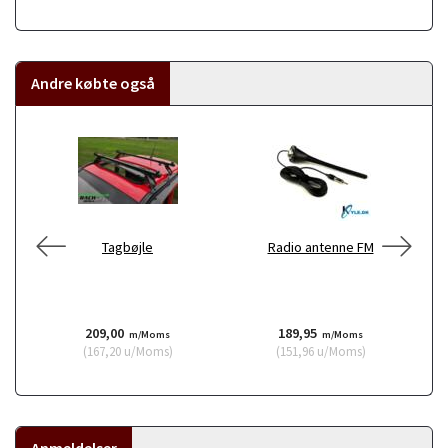
Andre købte også
Tagbøjle
Radio antenne FM
Fi
209,00
189,95
m/Moms
m/Moms
(
167,20
u/Moms
)
(
151,96
u/Moms
)
Anmeldelser